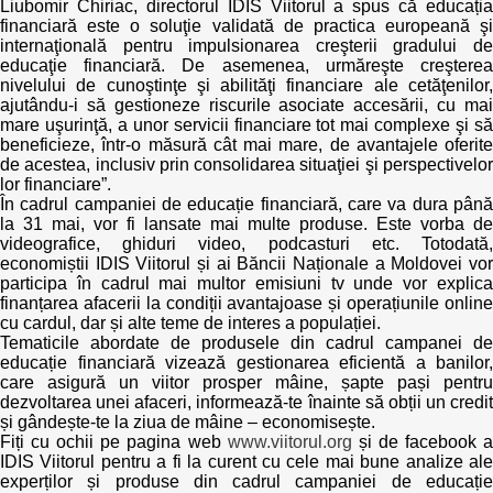
Liubomir Chiriac, directorul IDIS Viitorul a spus că educația
financiară este o soluţie validată de practica europeană şi
internaţională pentru impulsionarea creşterii gradului de
educaţie financiară. De asemenea, urmăreşte creşterea
nivelului de cunoştinţe şi abilităţi financiare ale cetăţenilor,
ajutându-i să gestioneze riscurile asociate accesării, cu mai
mare uşurinţă, a unor servicii financiare tot mai complexe şi să
beneficieze, într-o măsură cât mai mare, de avantajele oferite
de acestea, inclusiv prin consolidarea situaţiei şi perspectivelor
lor financiare”.
În cadrul campaniei de educație financiară, care va dura până
la 31 mai, vor fi lansate mai multe produse. Este vorba de
videografice, ghiduri video, podcasturi etc. Totodată,
economiștii IDIS Viitorul și ai Băncii Naționale a Moldovei vor
participa în cadrul mai multor emisiuni tv unde vor explica
finanțarea afacerii la condiții avantajoase și operațiunile online
cu cardul, dar și alte teme de interes a populației.
Tematicile abordate de produsele din cadrul campanei de
educație financiară vizează gestionarea eficientă a banilor,
care asigură un viitor prosper mâine, șapte pași pentru
dezvoltarea unei afaceri, informează-te înainte să obții un credit
și gândește-te la ziua de mâine – economisește.
Fiți cu ochii pe pagina web
www.viitorul.org
și de facebook 
IDIS Viitorul pentru a fi la curent cu cele mai bune analize ale
experților și produse din cadrul campaniei de educație