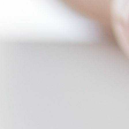
Transparency of state – owned enterprises
The best and the worst local policies in Moldova
Democracy, independence and transparency of key
public institutions in Moldova
Integrity of public procurement in Moldova
Public procurement