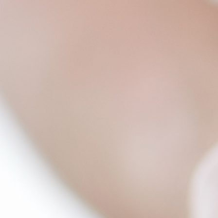
Best parctices
Reports
Governance transparency
Projects in progres
Sociometric Laboratory
Implemented projects
People Watch
Procedures manual
National Business Agenda
Notes & positions
Democratic process
Institutional Charter IDIS
15 minutes of economic realism
Announcements
Hybrid power
IDIS International Advisory Board
EU-STRAT bulletin