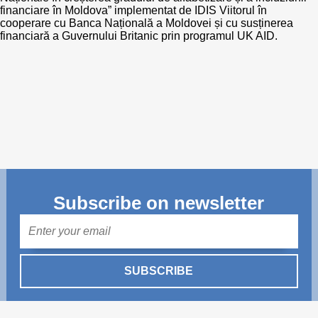
Transparency of state – owned enterprises
financiare în Moldova” implementat de IDIS Viitorul în
cooperare cu Banca Națională a Moldovei și cu susținerea
The best and the worst local policies in Moldova
financiară a Guvernului Britanic prin programul UK AID.
Democracy, independence and transparency of key
public institutions in Moldova
Integrity of public procurement in Moldova
Public procurement
Subscribe on newsletter
Mail
SUBSCRIBE