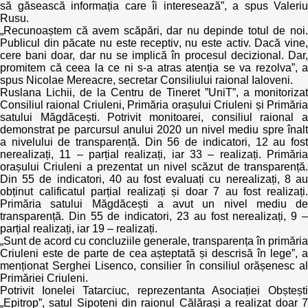
să găsească informația care îi interesează”, a spus Valeriu
Rusu.
„Recunoaștem că avem scăpări, dar nu depinde totul de noi.
Publicul din păcate nu este receptiv, nu este activ. Dacă vine,
cere bani doar, dar nu se implică în procesul decizional. Dar,
promitem că ceea la ce ni s-a atras atenția se va rezolva”, a
spus Nicolae Mereacre, secretar Consiliului raional Ialoveni.
Ruslana Lichii, de la Centru de Tineret ”UniT”, a monitorizat
Consiliul raional Criuleni, Primăria orașului Criuleni și Primăria
satului Măgdăcești. Potrivit monitoarei, consiliul raional a
demonstrat pe parcursul anului 2020 un nivel mediu spre înalt
a nivelului de transparență. Din 56 de indicatori, 12 au fost
nerealizați, 11 – parțial realizați, iar 33 – realizați. Primăria
orașului Criuleni a prezentat un nivel scăzut de transparență.
Din 55 de indicatori, 40 au fost evaluați cu nerealizați, 8 au
obținut calificatul parțial realizați și doar 7 au fost realizați.
Primăria satului Măgdăcești a avut un nivel mediu de
transparență. Din 55 de indicatori, 23 au fost nerealizați, 9 –
parțial realizați, iar 19 – realizați.
„Sunt de acord cu concluziile generale, transparența în primăria
Criuleni este de parte de cea așteptată și descrisă în lege”, a
menționat Serghei Lisenco, consilier în consiliul orășenesc al
Primăriei Criuleni.
Potrivit Ionelei Tatarciuc, reprezentanta Asociației Obștești
„Epitrop”, satul Sipoteni din raionul Călărași a realizat doar 7