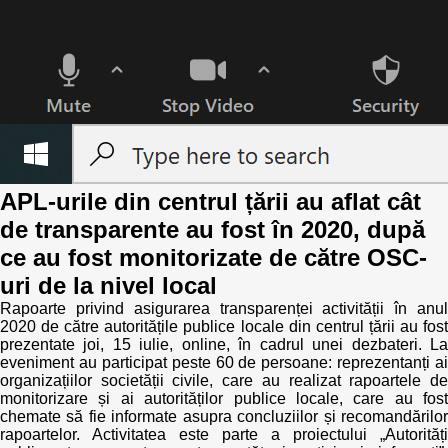
Transparency of state – owned enterprises
The best and the worst local policies in Moldova
Democracy, independence and transparency of key
public institutions in Moldova
Integrity of public procurement in Moldova
APL-urile din centrul țării au aflat cât
Public procurement
de transparente au fost în 2020, după
ce au fost monitorizate de către OSC-
uri de la nivel local
Rapoarte privind asigurarea transparenței activității în anul
2020 de către autoritățile publice locale din centrul țării au fost
prezentate joi, 15 iulie, online, în cadrul unei dezbateri. La
eveniment au participat peste 60 de persoane: reprezentanți ai
organizațiilor societății civile, care au realizat rapoartele de
monitorizare și ai autorităților publice locale, care au fost
chemate să fie informate asupra concluziilor și recomandărilor
rapoartelor. Activitatea este parte a proiectului „Autorități