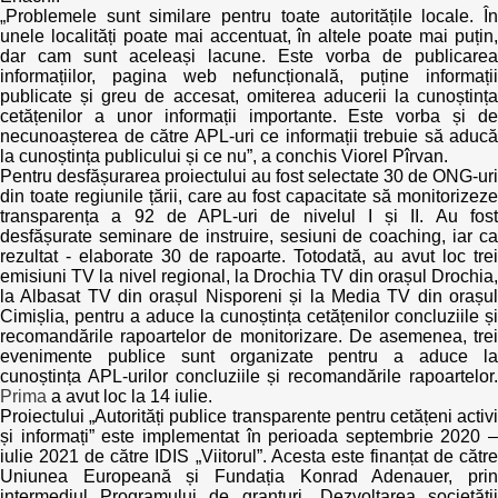
„Problemele sunt similare pentru toate autoritățile locale. În
unele localități poate mai accentuat, în altele poate mai puțin,
dar cam sunt aceleași lacune. Este vorba de publicarea
informațiilor, pagina web nefuncțională, puține informații
publicate și greu de accesat, omiterea aducerii la cunoștința
cetățenilor a unor informații importante. Este vorba și de
necunoașterea de către APL-uri ce informații trebuie să aducă
la cunoștința publicului și ce nu”, a conchis Viorel Pîrvan.
Pentru desfășurarea proiectului au fost selectate 30 de ONG-uri
din toate regiunile țării, care au fost capacitate să monitorizeze
transparența a 92 de APL-uri de nivelul I și II. Au fost
desfășurate seminare de instruire, sesiuni de coaching, iar ca
rezultat - elaborate 30 de rapoarte. Totodată, au avut loc trei
emisiuni TV la nivel regional, la Drochia TV din orașul Drochia,
la Albasat TV din orașul Nisporeni și la Media TV din orașul
Cimișlia, pentru a aduce la cunoștința cetățenilor concluziile și
recomandările rapoartelor de monitorizare. De asemenea, trei
evenimente publice sunt organizate pentru a aduce la
cunoștința APL-urilor concluziile și recomandările rapoartelor.
Prima
a avut loc la 14 iulie.
Proiectului „Autorități publice transparente pentru cetățeni activi
și informați” este implementat în perioada septembrie 2020 –
iulie 2021 de către IDIS „Viitorul”. Acesta este finanțat de către
Uniunea Europeană și Fundația Konrad Adenauer, prin
intermediul Programului de granturi „Dezvoltarea societății