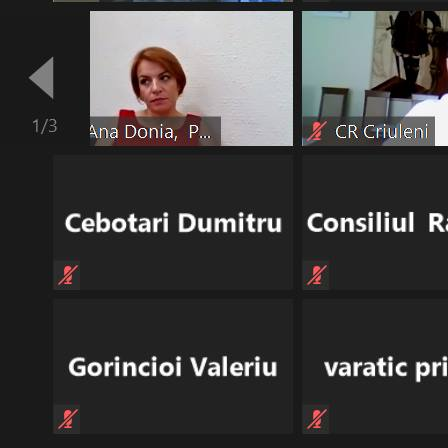
Best parctices
Reports
Governance transparency
Projects in progres
Sociometric Laboratory
Implemented projects
People Watch
Procedures manual
National Business Agenda
Notes & positions
Democratic process
Institutional Charter IDIS
15 minutes of economic realism
Announcements
Hybrid power
IDIS International Advisory Board
EU-STRAT bulletin