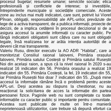
procesul bugetar; resursele umane; serviciile sociale; etica
profesională și conflictele de interese; și investițiile,
întreprinderile municipale și societățile comerciale. Aceste
zone au inclus mai mulți indicatori, care sunt, potrivit lui Viorel
Pîrvan, obligații, responsabilități ale APL-urilor, prevăzute de
lege de a activa transparent, de a publica informații, proiecte de
decizii, de a implica cetățenii în procesul decizional și de a
asigura accesul la anumite informații cu caracter public. Pe
lângă indicatorii obligatorii sunt câțiva care nu sunt obligații
legale, însă realizarea lor ar arăta intenția autorității de a
deveni cât mai transparente.
Valeriu Rusu, director executiv la AO ADR "Habitat", care a
monitorizat Consiliul raional Ialoveni, Primăria orașului
Ialoveni, Primăria satului Costești și Primăria satului Ruseștii
Noi din același raion, a spus că la nivel raional în 2020 s-au
realizat 16 indicatori din 56. Primăria orașului a realizat 19
indicatori din 55. Primăria Costești, la fel, 19 indicatori din 55,
iar Primăria Ruseștii Noi doar 7 indicatori din 55. „După mine
accesul la informație rămâne încă o problemă pentru aceste
APL-uri. Deși acestea au răspuns la chestionar, nu au
reacționat la solicitarea de acces la informație din partea
persoanei fizice. Paginile web nu sunt completate cu toate
informațiile cu caracter public și importante pentru comunitate.
Acestea sunt publicate de multe ori într-o manieră
neprietenoasă utilizatorilor, care trebuie să depună eforturi ca