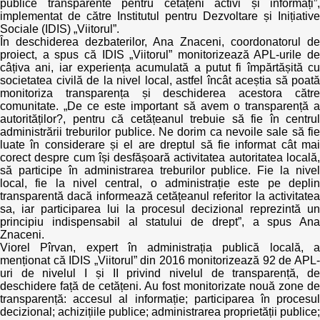
publice transparente pentru cetățeni activi și informați”,
implementat de către Institutul pentru Dezvoltare și Inițiative
Sociale (IDIS) „Viitorul”.
În deschiderea dezbaterilor, Ana Znaceni, coordonatorul de
proiect, a spus că IDIS „Viitorul” monitorizează APL-urile de
câțiva ani, iar experiența acumulată a putut fi împărtășită cu
societatea civilă de la nivel local, astfel încât aceștia să poată
monitoriza transparența și deschiderea acestora către
comunitate. „De ce este important să avem o transparență a
autorităților?, pentru că cetățeanul trebuie să fie în centrul
administrării treburilor publice. Ne dorim ca nevoile sale să fie
luate în considerare și el are dreptul să fie informat cât mai
corect despre cum își desfășoară activitatea autoritatea locală,
să participe în administrarea treburilor publice. Fie la nivel
local, fie la nivel central, o administrație este pe deplin
transparentă dacă informează cetățeanul referitor la activitatea
sa, iar participarea lui la procesul decizional reprezintă un
principiu indispensabil al statului de drept”, a spus Ana
Znaceni.
Viorel Pîrvan, expert în administrația publică locală, a
menționat că IDIS „Viitorul” din 2016 monitorizează 92 de APL-
uri de nivelul I și II privind nivelul de transparență, de
deschidere față de cetățeni. Au fost monitorizate nouă zone de
transparență: accesul al informație; participarea în procesul
decizional; achizițiile publice; administrarea proprietății publice;