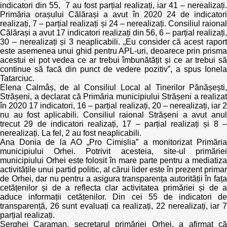
indicatori din 55, 7 au fost parțial realizați, iar 41 – nerealizați.
Primăria orașului Călărași a avut în 2020 24 de indicatori
realizați, 7 – parțial realizați și 24 – nerealizați. Consiliul raional
Călărași a avut 17 indicatori realizați din 56, 6 – parțial realizați,
30 – nerealizați și 3 neaplicabili. „Eu consider că acest raport
este asemenea unui ghid pentru APL-uri, deoarece prin prisma
acestui ei pot vedea ce ar trebui îmbunătățit și ce ar trebui să
continue să facă din punct de vedere pozitiv”, a spus Ionela
Tatarciuc.
Elena Calmâș, de al Consiliul Local al Tinerilor Pănășești,
Strășeni, a declarat că Primăria municipiului Strășeni a realizat
în 2020 17 indicatori, 16 – parțial realizați, 20 – nerealizați, iar 2
nu au fost aplicabili. Consiliul raional Strășeni a avut anul
trecut 29 de indicatori realizați, 17 – parțial realizați și 8 –
nerealizați. La fel, 2 au fost neaplicabili.
Ana Donia de la AO „Pro Cimișlia” a monitorizat Primăria
municipiului Orhei. Potrivit acesteia, site-ul primăriei
municipiului Orhei este folosit în mare parte pentru a mediatiza
activitățile unui partid politic, al cărui lider este în prezent primar
de Orhei, dar nu pentru a asigura transparența autorității în fața
cetățenilor și de a reflecta clar activitatea primăriei și de a
aduce informații cetățenilor. Din cei 55 de indicatori de
transparență, 26 sunt evaluați ca realizați, 22 nerealizați, iar 7
parțial realizați.
Serghei Caraman, secretarul primăriei Orhei, a afirmat că