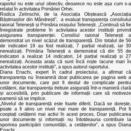
raportul nu este unul obiectiv, deoarece nu este așa cum s-a
relatat în activitatea Primăriei Orhei.
Rodica Zelinschii, de la Asociația Obștească „Asociația
Băștinașilor din Mândrești”, a evaluat transparența consiliului
raional Telenești și Primăria orașului Telenești. „Continuă să fie
înregistrate probleme în activitatea acestor instituții privind
asigurarea transparenței. Consiliul raional Telenești a
demonstrat un nivel scăzut de transparență. Din totalul de 56
de indicatori 19 au fost realizați, 7 parțial realizați, iar 30
nerealizați. Primăria Telenești a demonstrat că din 55 de
indicatori a realizat 14 indicatori, 14 parțial realizați și 27
nerealizați. Aceasta arata că sunt încă niște lacune mari în
activitatea acestor instituții”, a spus autorul raportului.
Diana Enachi, expert în cadrul proiectului, a afirmat că
transparența nu înseamnă doar publicarea pe pagina web a
unor documente, care pot fi destul de complicate pentru
cetățeni, dar transparența trebuie asigurată într-o manieră clară
și accesibilă, prin publicare de informații care să motiveze
oamenii să se implice.
„Nivelul de transparență este foarte diferit. Dacă se dorește,
poate a fi atins un nivel mai mare de transparență. Pot fi
cooptați cetățenii mai activi în acest proces. Doar publicarea
unor documente și informații nu întotdeauna contribuie la
sporirea participării comunității, a cetățenilor”, a spus Diana
Enachi.