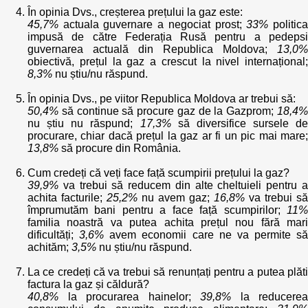
În opinia Dvs., creșterea prețului la gaz este:
45,7%
actuala guvernare a negociat prost;
33%
politic
impusă de către Federația Rusă pentru a pedepsi
guvernarea actuală din Republica Moldova;
13,0%
obiectivă, prețul la gaz a crescut la nivel internațional;
8,3%
nu știu/nu răspund.
În opinia Dvs., pe viitor Republica Moldova ar trebui să:
50,4%
să continue să procure gaz de la Gazprom;
18,4%
nu știu nu răspund;
17,3%
să diversifice sursele de
procurare, chiar dacă prețul la gaz ar fi un pic mai mare;
13,8%
să procure din România.
Cum credeți că veți face față scumpirii prețului la gaz?
39,9%
va trebui să reducem din alte cheltuieli pentru a
achita facturile;
25,2%
nu avem gaz;
16,8%
va trebui să
împrumutăm bani pentru a face față scumpirilor;
11%
familia noastră va putea achita prețul nou fără mari
dificultăți;
3,6%
avem economii care ne va permite să
achităm;
3,5%
nu știu/nu răspund.
La ce credeți că va trebui să renunțați pentru a putea plăti
factura la gaz și căldură?
40,8%
la procurarea hainelor;
39,8%
la reducerea