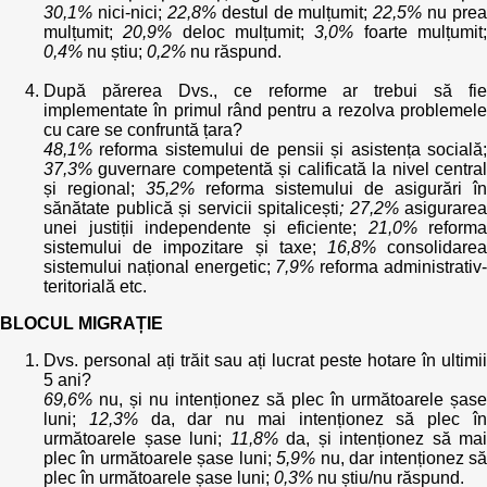
30,1%
nici-nici;
22,8%
destul de mulțumit;
22,5%
nu prea
mulțumit;
20,9%
deloc mulțumit;
3,0%
foarte mulțumit
0,4%
nu știu;
0,2%
nu răspund.
După părerea Dvs., ce reforme ar trebui să fie
implementate în primul rând pentru a rezolva problemele
cu care se confruntă țara?
48,1%
reforma sistemului de pensii și asistența socială;
37,3%
guvernare competentă și calificată la nivel central
și regional;
35,2%
reforma sistemului de asigurări în
sănătate publică și servicii spitalicești
; 27,2%
asigurarea
unei justiții independente și eficiente;
21,0%
reforma
sistemului de impozitare și taxe;
16,8%
consolidare
sistemului național energetic;
7,9%
reforma administrativ
teritorială etc.
BLOCUL MIGRAȚIE
Dvs. personal ați trăit sau ați lucrat peste hotare în ultimii
5 ani?
69,6%
nu, și nu intenționez să plec în următoarele șase
luni;
12,3%
da, dar nu mai intenționez să plec î
următoarele șase luni;
11,8%
da, și intenționez să mai
plec în următoarele șase luni;
5,9%
nu, dar intenționez s
plec în următoarele șase luni;
0,3%
nu știu/nu răspund.