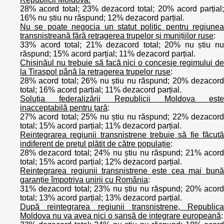
28% acord total; 23% dezacord total; 20% acord parțial;
16% nu știu nu răspund; 12% dezacord parțial.
Nu se poate negocia un statut politic pentru regiunea
transnistreană fără retragerea trupelor și munițiilor ruse
:
33% acord total; 21% dezacord total; 20% nu știu nu
răspund; 15% acord parțial; 11% dezacord parțial.
Chișinăul nu trebuie să facă nici o concesie regimului de
la Tiraspol până la retragerea trupelor ruse
:
28% acord total; 26% nu știu nu răspund; 20% dezacord
total; 16% acord parțial; 11% dezacord parțial.
Soluția federalizării Republicii Moldova este
inacceptabilă pentru țară
:
27% acord total; 25% nu știu nu răspund; 22% dezacord
total; 15% acord parțial; 11% dezacord parțial.
Reintegrarea regiunii transnistrene trebuie să fie făcută
indiferent de prețul plătit de către populație
:
28% dezacord total; 24% nu știu nu răspund; 21% acord
total; 15% acord parțial; 12% dezacord parțial.
Reintegrarea regiunii transnistrene este cea mai bună
garanție împotriva unirii cu România
:
31% dezacord total; 23% nu știu nu răspund; 20% acord
total; 13% acord parțial; 13% dezacord parțial.
După reintegrarea regiunii transnistrene, Republica
Moldova nu va avea nici o șansă de integrare europeană
: