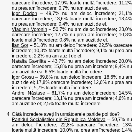
oarecare încredere; 17,9% foarte multă încredere; 11,2%
nu prea am încredere; 0,7% nu am auzit de ea.
Igor Dodon
– 49,7% nu am deloc încredere; 21,1%
oarecare încredere; 13,6% foarte multă încredere; 13,4%
nu prea am încredere; 0,4% nu am auzit de el.
Vladimir Voronin
– 50,7% nu am deloc încredere; 23,0%
oarecare încredere; 12,7% nu prea am încredere; 10,3%
foarte multă încredere; 0,8% nu am auzit de el.
Ilan Șor
– 51,8% nu am deloc încredere; 22,5% oarecare
încredere; 10,3% foarte multă încredere; 9,1% nu prea am
încredere; 2,2% nu am auzit de el.
Natalia Gavrilița
– 43,7% nu am deloc încredere; 20,0%
oarecare încredere; 15,8% nu prea am încredere; 9,4% nu
am auzit de ea; 6,5% foarte multă încredere.
Igor Grosu
– 39,8% nu am deloc încredere; 18,6% nu a
auzit de el; 17,8% oarecare încredere; 12,6% nu prea am
încredere; 5,7% foarte multă încredere.
Andrei Năstase
– 61,7% nu am deloc încredere; 14,5%
oarecare încredere; 13,1% nu prea am încredere; 4,6% nu
am auzit de el; 2,5% foarte multă încredere.
Câtă încredere aveți în următoarele partide politice?
Partidul Socialiștilor din Republica Moldova
– 50,7% nu
am deloc încredere; 22,8% oarecare încredere; 13%
foarte multă încredere; 10,0% nu prea am încredere; 1,4%