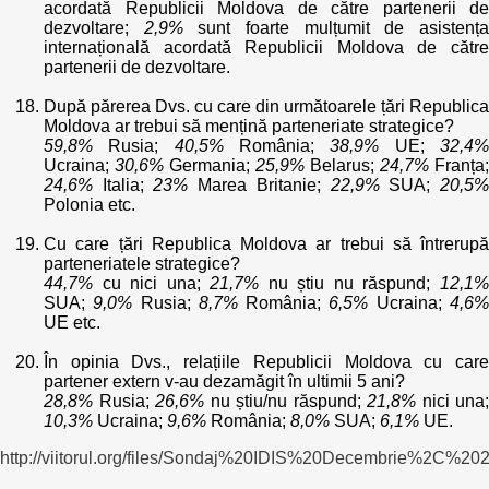
acordată Republicii Moldova de către partenerii de
dezvoltare;
2,9%
sunt foarte mulțumit de asistenț
internațională acordată Republicii Moldova de către
partenerii de dezvoltare.
După părerea Dvs. cu care din următoarele țări Republica
Moldova ar trebui să mențină parteneriate strategice?
59,8%
Rusia;
40,5%
România;
38,9%
UE;
32,4
Ucraina;
30,6%
Germania;
25,9%
Belarus;
24,7%
Franța;
24,6%
Italia;
23%
Marea Britanie;
22,9%
SUA;
20,5
Polonia etc.
Cu care țări Republica Moldova ar trebui să întrerupă
parteneriatele strategice?
44,7%
cu nici una;
21,7%
nu știu nu răspund;
12,1
SUA;
9,0%
Rusia;
8,7%
România;
6,5%
Ucraina;
4,6
UE etc.
În opinia Dvs., relațiile Republicii Moldova cu care
partener extern v-au dezamăgit în ultimii 5 ani?
28,8%
Rusia;
26,6%
nu știu/nu răspund;
21,8%
nici una;
10,3%
Ucraina;
9,6%
România;
8,0%
SUA;
6,1%
UE.
http://viitorul.org/files/Sondaj%20IDIS%20Decembrie%2C%202