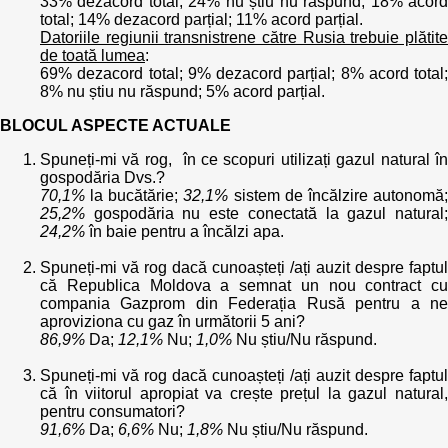
33% dezacord total; 24% nu știu nu răspund; 18% acord
total; 14% dezacord parțial; 11% acord parțial.
Datoriile regiunii transnistrene către Rusia trebuie plătite
de toată lumea
:
69% dezacord total; 9% dezacord parțial; 8% acord total;
8% nu știu nu răspund; 5% acord parțial.
BLOCUL ASPECTE ACTUALE
Spuneți-mi vă rog, în ce scopuri utilizați gazul natural în
gospodăria Dvs.?
70,1%
la bucătărie;
32,1%
sistem de încălzire autonomă
25,2%
gospodăria nu este conectată la gazul natural;
24,2%
în baie pentru a încălzi apa.
Spuneți-mi vă rog dacă cunoașteți /ați auzit despre faptul
că Republica Moldova a semnat un nou contract cu
compania Gazprom din Federația Rusă pentru a ne
aproviziona cu gaz în următorii 5 ani?
86,9%
Da;
12,1%
Nu;
1,0%
Nu știu/Nu răspund.
Spuneți-mi vă rog dacă cunoașteți /ați auzit despre faptul
că în viitorul apropiat va crește prețul la gazul natural,
pentru consumatori?
91,6%
Da;
6,6%
Nu;
1,8%
Nu știu/Nu răspund.