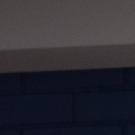
Best parctices
Reports
Governance transparency
Projects in progres
Sociometric Laboratory
Implemented projects
People Watch
Procedures manual
National Business Agenda
Notes & positions
Democratic process
Institutional Charter IDIS
15 minutes of economic realism
Announcements
Hybrid power
IDIS International Advisory Board
EU-STRAT bulletin