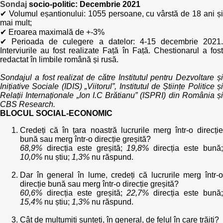
Sondaj
socio-politic: Decembrie 2021
✔ Volumul eșantionului: 1055 persoane, cu vârstă de 18 ani și
mai mult;
✔ Eroarea maximală de +-3%
✔ Perioada de culegere a datelor: 4-15 decembrie 2021.
Interviurile au fost realizate Față în Față. Chestionarul a fost
redactat în limbile română și rusă.
Sondajul a fost realizat de către Institutul pentru Dezvoltare și
Inițiative Sociale (IDIS) „Viitorul”, Institutul de Științe Politice și
Relații Internaționale „Ion I.C Brătianu” (ISPRI) din România și
CBS Research.
BLOCUL SOCIAL-ECONOMIC
Credeți că în țara noastră lucrurile merg într-o direcție
bună sau merg într-o direcție greșită?
68,9%
direcția este greșită;
19,8%
direcția este bună
10,0%
nu știu;
1,3%
nu răspund.
Dar în general în lume, credeți că lucrurile merg într-o
direcție bună sau merg într-o direcție greșită?
60,6%
direcția este greșită;
22,7%
direcția este bună
15,4%
nu știu;
1,3%
nu răspund.
Cât de mulțumiți sunteți, în general, de felul în care trăiți?