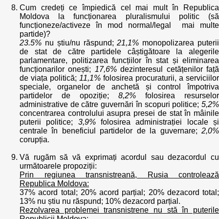
Cum credeți ce împiedică cel mai mult în Republica
Moldova la funcționarea pluralismului politic (să
funcționeze/activeze în mod normal/legal mai multe
partide)?
23.5%
nu știu/nu răspund;
21,1%
monopolizarea puteri
de stat de către partidele câștigătoare la alegerile
parlamentare, politizarea funcțiilor în stat și eliminarea
funcționarilor onești;
17,6%
dezinteresul cetățenilor faț
de viața politică;
11,1%
folosirea procuraturii, a serviciilor
speciale, organelor de anchetă și control împotriva
partidelor de opoziție;
8,2%
folosirea resurselor
administrative de către guvernări în scopuri politice;
5,2%
concentrarea controlului asupra presei de stat în mâinile
puterii politice;
3,9%
folosirea administrației locale ș
centrale în beneficiul partidelor de la guvernare;
2,0%
corupția.
Vă rugăm să vă exprimați acordul sau dezacordul cu
următoarele propoziții:
Prin regiunea transnistreană, Rusia controlează
Republica Moldova:
37% acord total; 20% acord parțial; 20% dezacord total;
13% nu știu nu răspund; 10% dezacord parțial.
Rezolvarea problemei transnistrene nu stă în puterile
Republicii Moldova: