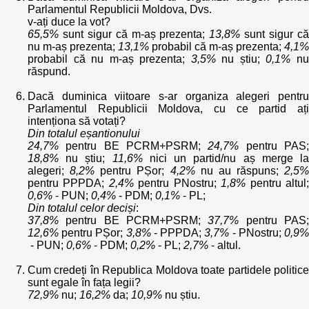
Parlamentul Republicii Moldova, Dvs.
v-ați duce la vot?
65,5%
sunt sigur că m-aș prezenta;
13,8%
sunt sigur c
nu m-aș prezenta;
13,1%
probabil că m-aș prezenta;
4,1%
probabil că nu m-aș prezenta;
3,5%
nu știu;
0,1%
n
răspund.
Dacă duminica viitoare s-ar organiza alegeri pentru
Parlamentul Republicii Moldova, cu ce partid ați
intenționa să votați?
Din totalul eșantionului
24,7%
pentru BE PCRM+PSRM;
24,7%
pentru PAS
18,8%
nu știu;
11,6%
nici un partid/nu aș merge l
alegeri;
8,2%
pentru PȘor;
4,2%
nu au răspuns;
2,5%
pentru PPPDA;
2,4%
pentru PNostru;
1,8%
pentru altul
0,6%
- PUN;
0,4%
- PDM;
0,1%
- PL;
Din totalul celor deciși
:
37,8%
pentru BE PCRM+PSRM;
37,7%
pentru PAS
12,6%
pentru PȘor;
3,8%
- PPPDA;
3,7%
- PNostru;
0,9
- PUN;
0,6%
- PDM;
0,2%
- PL;
2,7%
- altul.
Cum credeți în Republica Moldova toate partidele politice
sunt egale în fața legii?
72,9%
nu;
16,2%
da;
10,9%
nu știu.