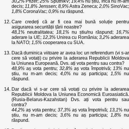
30,2%
Pfizer;
25%
SputnikV;
19,4%
nu știu, încă nu m-a
decis;
11,8%
Jenssen;
8,9%
Astra Zeneca;
2,0%
SinoVac;
1,8%
CoronaVac;
0,9%
nu răspund.
Care credeți că ar fi cea mai bună soluție pentru
asigurarea securității țării noastre?
48,1%
neutralitatea;
18,1%
nu știu/nu răspund;
16,7%
aderare la UE;
12,3%
Unirea cu România;
3,2%
aderarea
la NATO;
1,5%
cooperarea cu SUA.
Dacă duminica viitoare ar avea loc un referendum (vi s-ar
cere să votați) cu privire la aderarea Republicii Moldova
la Uniunea Europeană. Dvs. ați vota pentru sau contra?
48,9%
aș vota pentru;
32,8%
aș vota împotrivă;
13%
n
știu, nu m-am decis;
4,0%
nu aș participa;
1,5%
n
răspund.
Dar dacă vi s-ar cere să votați cu privire la aderarea
Republicii Moldova la Uniunea Economică Euroasiatică.
(Rusia-Belarus-Kazahstan) Dvs. ați vota pentru sau
contra?
44,2%
aș vota pentru;
37,3%
aș vota împotrivă;
13,1
% n
știu, nu m-am decis;
3,6%
nu aș participa;
1,8%
n
răspund.