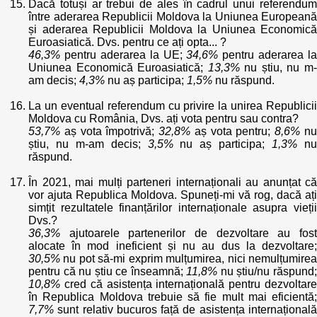
Dacă totuși ar trebui de ales în cadrul unui referendum
între aderarea Republicii Moldova la Uniunea Europeană
și aderarea Republicii Moldova la Uniunea Economică
Euroasiatică. Dvs. pentru ce ați opta... ?
46,3%
pentru aderarea la UE;
34,6%
pentru aderarea la
Uniunea Economică Euroasiatică;
13,3%
nu știu, nu m
am decis;
4,3%
nu aș participa;
1,5%
nu răspund.
La un eventual referendum cu privire la unirea Republicii
Moldova cu România, Dvs. ați vota pentru sau contra?
53,7%
aș vota împotrivă;
32,8%
aș vota pentru;
8,6%
n
știu, nu m-am decis;
3,5%
nu aș participa;
1,3%
n
răspund.
În 2021, mai mulți parteneri internaționali au anunțat că
vor ajuta Republica Moldova. Spuneți-mi vă rog, dacă ați
simțit rezultatele finanțărilor internaționale asupra vieții
Dvs.?
36,3%
ajutoarele partenerilor de dezvoltare au fost
alocate în mod ineficient și nu au dus la dezvoltare;
30,5%
nu pot să-mi exprim mulțumirea, nici nemulțumirea
pentru că nu știu ce înseamnă;
11,8%
nu știu/nu răspund
10,8%
cred că asistența internațională pentru dezvoltare
în Republica Moldova trebuie să fie mult mai eficientă;
7,7%
sunt relativ bucuros față de asistența internațională