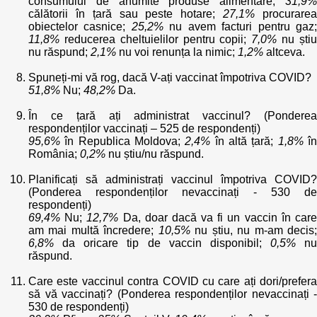
consumului de anumite produse alimentare;
31,9%
călătorii în țară sau peste hotare;
27,1%
procurare
obiectelor casnice;
25,2%
nu avem facturi pentru gaz
11,8%
reducerea cheltuielilor pentru copii;
7,0%
nu ști
nu răspund;
2,1%
nu voi renunța la nimic;
1,2%
altceva.
Spuneți-mi vă rog, dacă V-ați vaccinat împotriva COVID?
51,8%
Nu;
48,2%
Da.
În ce țară ați administrat vaccinul? (Ponderea
respondenților vaccinați – 525 de respondenți)
95,6%
în Republica Moldova;
2,4%
în altă țară;
1,8%
î
România;
0,2%
nu știu/nu răspund.
Planificați să administrați vaccinul împotriva COVID?
(Ponderea respondenților nevaccinați - 530 de
respondenți)
69,4%
Nu;
12,7%
Da, doar dacă va fi un vaccin în car
am mai multă încredere;
10,5%
nu știu, nu m-am decis
6,8%
da oricare tip de vaccin disponibil;
0,5%
nu
răspund.
Care este vaccinul contra COVID cu care ați dori/prefera
să vă vaccinați? (Ponderea respondenților nevaccinați -
530 de respondenți)