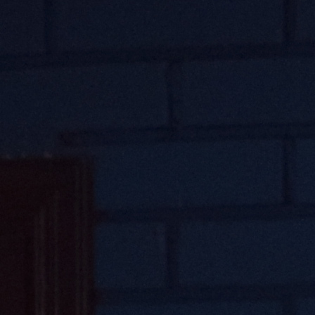
Transparency of state – owned enterprises
The best and the worst local policies in Moldova
Democracy, independence and transparency of key
public institutions in Moldova
Integrity of public procurement in Moldova
Public procurement