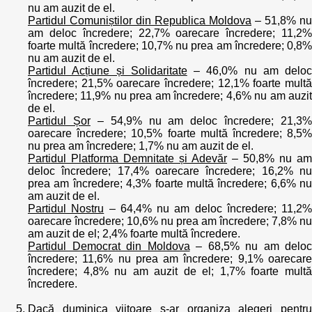
nu am auzit de el.
Partidul Comuniștilor din Republica Moldova
– 51,8% nu
am deloc încredere; 22,7% oarecare încredere; 11,2%
foarte multă încredere; 10,7% nu prea am încredere; 0,8%
nu am auzit de el.
Partidul Acțiune și Solidaritate
– 46,0% nu am deloc
încredere; 21,5% oarecare încredere; 12,1% foarte multă
încredere; 11,9% nu prea am încredere; 4,6% nu am auzit
de el.
Partidul Șor
– 54,9% nu am deloc încredere; 21,3%
oarecare încredere; 10,5% foarte multă încredere; 8,5%
nu prea am încredere; 1,7% nu am auzit de el.
Partidul Platforma Demnitate și Adevăr
– 50,8% nu am
deloc încredere; 17,4% oarecare încredere; 16,2% nu
prea am încredere; 4,3% foarte multă încredere; 6,6% nu
am auzit de el.
Partidul Nostru
– 64,4% nu am deloc încredere; 11,2%
oarecare încredere; 10,6% nu prea am încredere; 7,8% nu
am auzit de el; 2,4% foarte multă încredere.
Partidul Democrat din Moldova
– 68,5% nu am deloc
încredere; 11,6% nu prea am încredere; 9,1% oarecare
încredere; 4,8% nu am auzit de el; 1,7% foarte multă
încredere.
Dacă duminica viitoare s-ar organiza alegeri pentru