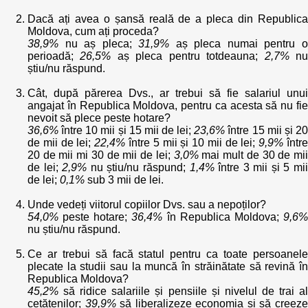
Dacă ați avea o șansă reală de a pleca din Republica
Moldova, cum ați proceda?
38,9%
nu aș pleca;
31,9%
aș pleca numai pentru 
perioadă;
26,5%
aș pleca pentru totdeauna;
2,7%
n
știu/nu răspund.
Cât, după părerea Dvs., ar trebui să fie salariul unui
angajat în Republica Moldova, pentru ca acesta să nu fie
nevoit să plece peste hotare?
36,6%
între 10 mii și 15 mii de lei;
23,6%
între 15 mii și 2
de mii de lei;
22,4%
între 5 mii și 10 mii de lei;
9,9%
într
20 de mii mi 30 de mii de lei;
3,0%
mai mult de 30 de mi
de lei;
2,9%
nu știu/nu răspund;
1,4%
între 3 mii și 5 mi
de lei;
0,1%
sub 3 mii de lei.
Unde vedeți viitorul copiilor Dvs. sau a nepoților?
54,0%
peste hotare;
36,4%
în Republica Moldova;
9,6
nu știu/nu răspund.
Ce ar trebui să facă statul pentru ca toate persoanele
plecate la studii sau la muncă în străinătate să revină în
Republica Moldova?
45,2%
să ridice salariile și pensiile și nivelul de trai al
cetățenilor;
39,9%
să liberalizeze economia și să creez