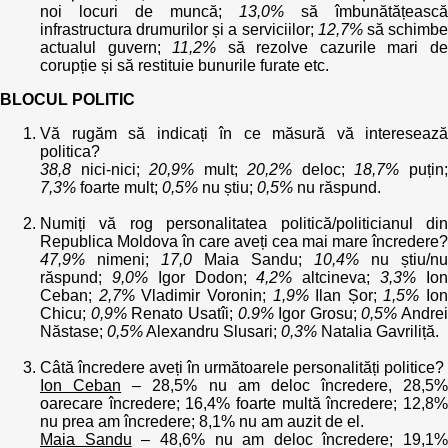
noi locuri de muncă;
13,0%
să îmbunătățească
infrastructura drumurilor și a serviciilor;
12,7%
să schimb
actualul guvern;
11,2%
să rezolve cazurile mari d
corupție și să restituie bunurile furate etc.
BLOCUL POLITIC
Vă rugăm să indicați în ce măsură vă interesează
politica?
38,8
nici-nici;
20,9%
mult;
20,2%
deloc;
18,7%
puțin
7,3%
foarte mult;
0,5%
nu știu;
0,5%
nu răspund.
Numiți vă rog personalitatea politică/politicianul din
Republica Moldova în care aveți cea mai mare încredere?
47,9%
nimeni;
17,0
Maia Sandu;
10,4%
nu știu/nu
răspund;
9,0%
Igor Dodon;
4,2%
altcineva;
3,3%
Io
Ceban;
2,7%
Vladimir Voronin;
1,9%
Ilan Șor;
1,5%
Ion
Chicu;
0,9%
Renato Usatîi;
0.9%
Igor Grosu;
0,5%
Andrei
Năstase;
0,5%
Alexandru Slusari;
0,3%
Natalia Gavriliță.
Câtă încredere aveți în următoarele personalități politice?
Ion Ceban
– 28,5% nu am deloc încredere, 28,5%
oarecare încredere; 16,4% foarte multă încredere; 12,8%
nu prea am încredere; 8,1% nu am auzit de el.
Maia Sandu
– 48,6% nu am deloc încredere; 19,1%