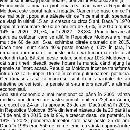
Restul sunt plecați peste hotare”, potrivit lui Veaceslav Ioniță.
Economistul afirmă că problema cea mai mare a Republicii
Moldova este sporul natural negativ. Oameni se nasc din ce în
ce mai puțini, populația trăiește din ce în ce mai mult, speranța
de viață în ultimii 15 ani a crescut cu circa 5 ani. Dacă în 1970
populația mai mare de 60 de ani era de 9,7%, în 2010 a ajuns
14%, în 2020 – 21,7%, iar în 2022 – 23,8%. „Practic fiecare al
patrulea cetățean care se află în Republica Moldova are mai
mult de 60 de ani. S-au schimbat cifrele dramatic din 2015.
Dacă tinerii sunt circa 40% peste hotare și 60% în țară, în
următorii ani numărul lor peste hotare va fi mai mare decât al
celor din țară. Bătrânii peste hotare sunt doar 10%. Moldovenii,
cât sunt tineri, pleacă peste hotare la muncă, când ajung la
pensie se întorc acasă. Republica Moldova încet se transformă
într-un azil al Europei. Din ce în ce mai puțini oameni pot lucra.
Cei rămași acasă și muncesc sunt în incapacitate de a-i
întreține pe cei ieșiți la pensie și s-au întors acasă”, a afirmat
economistul.
Analistul economic a mai menționat că până în 2005, vârsta
medie a unei femei care năștea primul copil era 22,4 ani. Acum,
a crescut cu 2,4 ani, la aproape 25 de ani. Dacă până în 2015,
în Republica Moldova, 85% din femei nășteau de la 20 până la
34 de ani, din 2015, de la 9%, a crescut destul de puternic, la
18% în 2022, ponderea femeilor care nasc peste 35 de ani.
Dacă în 1985 erau 550 de mii de femei cu vârsta cuprinsă între