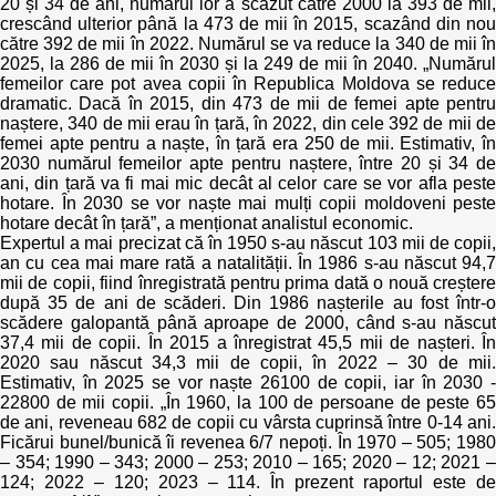
20 și 34 de ani, numărul lor a scăzut către 2000 la 393 de mii,
crescând ulterior până la 473 de mii în 2015, scazând din nou
către 392 de mii în 2022. Numărul se va reduce la 340 de mii în
2025, la 286 de mii în 2030 și la 249 de mii în 2040. „Numărul
femeilor care pot avea copii în Republica Moldova se reduce
dramatic. Dacă în 2015, din 473 de mii de femei apte pentru
naștere, 340 de mii erau în țară, în 2022, din cele 392 de mii de
femei apte pentru a naște, în țară era 250 de mii. Estimativ, în
2030 numărul femeilor apte pentru naștere, între 20 și 34 de
ani, din țară va fi mai mic decât al celor care se vor afla peste
hotare. În 2030 se vor naște mai mulți copii moldoveni peste
hotare decât în țară”, a menționat analistul economic.
Expertul a mai precizat că în 1950 s-au născut 103 mii de copii,
an cu cea mai mare rată a natalității. În 1986 s-au născut 94,7
mii de copii, fiind înregistrată pentru prima dată o nouă creștere
după 35 de ani de scăderi. Din 1986 nașterile au fost într-o
scădere galopantă până aproape de 2000, când s-au născut
37,4 mii de copii. În 2015 a înregistrat 45,5 mii de nașteri. În
2020 sau născut 34,3 mii de copii, în 2022 – 30 de mii.
Estimativ, în 2025 se vor naște 26100 de copii, iar în 2030 -
22800 de mii copii. „În 1960, la 100 de persoane de peste 65
de ani, reveneau 682 de copii cu vârsta cuprinsă între 0-14 ani.
Ficărui bunel/bunică îi revenea 6/7 nepoți. În 1970 – 505; 1980
– 354; 1990 – 343; 2000 – 253; 2010 – 165; 2020 – 12; 2021 –
124; 2022 – 120; 2023 – 114. În prezent raportul este de