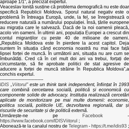
aproape 1/1”, a precizat expertul.
Veaceslav Ioniță susține că problema demografică nu este doar
specifică Republicii Moldova. Sporul natural negativ este o
problemă în întreaga Europă, unde, la fel, se înregistrează o
reducere naturală a numărului populației. Însă, țările europene
au migrația care le salvează. Dacă de la noi oamenii pleacă,
acolo vin oameni. În ultimii ani, populația Europei a crescut din
contul migranților cu peste 40 de milioane de oameni.
„Republica Moldova este în pierdere la acest capitol. Deja
suntem în situația când economia noastră nu mai face față
lipsei forței de muncă. În următorii ani, situația nu are cum se
îmbunătăți. Cred că în cel mult doi ani va trebui, forțați de
circumstanțe, să fie aprobate politici de stat agresive de
aducere a forței de muncă străine în Republica Moldova”,a
conchis expertul.
------------------------------
IDIS „Viitorul”
este un think tank independent, înființat în 199
care combină cercetarea socială, politică și economică cu
componente solide de advocacy. Instituția realizează cercetări
aplicate de monitorizare pe mai multe domenii: economie,
politica socială, politicile UE, dezvoltarea regională, dar și
riscurile de securitate și de politică externă.
Urmărește-ne pe
Facebook
https://www.facebook.com/IDISViitorul
;
Abonează-te la canalul nostru de
Telegram
-
https://t.me/idis93
;