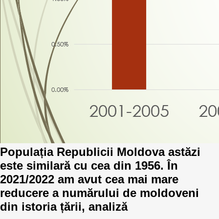
Best parctices
Reports
Governance transparency
Projects in progres
Sociometric Laboratory
Implemented projects
People Watch
Procedures manual
National Business Agenda
Notes & positions
Democratic process
Institutional Charter IDIS
Populația Republicii Moldova astăzi
15 minutes of economic realism
Announcements
este similară cu cea din 1956. În
Hybrid power
2021/2022 am avut cea mai mare
IDIS International Advisory Board
reducere a numărului de moldoveni
EU-STRAT bulletin
din istoria țării, analiză