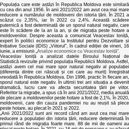
Transparency of state – owned enterprises
Populația care este astăzi în Republica Moldova este similară
cu cea din anul 1956. În anii 2021/2022 am avut cea mai mare
The best and the worst local policies in Moldova
reducere a numărului de moldoveni din istoria țării. În 2021 a
scăzut cu 2,35%, iar în 2022 cu 2,4%. Această scădere
puternică a fost determinată de un sporul natural negativ, care
Democracy, independence and transparency of key
este în scădere de la an la an, și de migrația peste hotare a
public institutions in Moldova
moldovenilor. Despre aceasta a comunicat Veaceslav Ioniță,
expert în politici economice la Institutul pentru Dezvoltare și
Integrity of public procurement in Moldova
Inițiative Sociale (IDIS) „Viitorul”, în cadrul ediției de vineri, 16
iunie, a emisiunii „
Analize economice cu Veaceslav Ioniță”.
Veaceslav Ioniță a analizat datele Biroului Național de
Public procurement
Statistică revizuite privind populația Republicii Moldova. Astfel,
astăzi avem cel mai mare spor natural negativ al populației
(diferența dintre cei născuți și cei care au murit) înregistrat
vreodată în Republica Moldova. Din 1996, practic în fiecare an,
sporul natural este negativ. În ultimii trei ani situația a devenit
dramatică, lucru care va afecta securitatea țării pe viitor.
Referitor la migrație, a spus că în anii 2021/2022, media anuală
de plecare a moldovenilor peste hotare a fost de 2,1%. În 2020,
moldovenii, care din cauza pandemiei nu au reușit să plece
peste hotare, au plecat în 2021 și 2022.
„Anii 2021/2022 sunt ani record când am avut cea mai mare
reducere a populației din istoria țării, reducere determinată în
primul rând de migrația foarte mare. 88 de mii de oameni au
plecat peste hotare. În 2021, cu 16 mii de persoane s-au născut