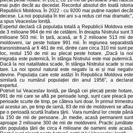
mai puțin decât au decedat. Recordul absolut din toată istoria
Republicii Moldova. În 2022 - cu 9200 mai puține nașteri decât
decese. La noi populația în trei ani s-a redus cel mai dramatic”,
a spus Veaceslav Ioniță.
Expertul declară că populația totală a Republicii Moldova este
de 3 milioane 964 de mii de cetățeni. În dreapta Nistrului sunt 3
milioane 503 mii. În țară, acasă, ar fi 2 milioane 513 mii de
moldoveni, iar peste hotare 991 mii. În regiunea separatistă
transnistreană ar fi 461 de mii, dintre care circa 310 mii sunt pe
loc, restul 150 de mii au plecat peste hotare. „Dacă la noi
migrația este puternică, în stânga Nistrului este mai puternică.
Dacă la noi natalitatea scade, în stânga Nistrului scade și mai
tare. La noi sporul natural este negativ la ei și mai negativ
devine. Populația care este astăzi în Republica Moldova este
similară cu numărul populației din anul 1956”, a declarat
expertul.
Potrivit lui Veaceslav Ioniță, pe lângă cei plecați peste hotare,
991 de mii care se află pe perioade lungi, sunt care pleacă pe
perioade scurte de timp, pe câteva luni doar. În primul trimestru
al acestui an, pe timp de iarnă, 83 de mii de moldoveni se aflau
pe o perioadă scurtă înafara țării. Vara numărul lor crește până
la 150 de mii de persoane. „În medie, acasă permanent sunt
aproape 2 milioane 300 de mii de moldoveni. Practic jumătate
din populația țării de circa 4 milioane de oameni este acasă.