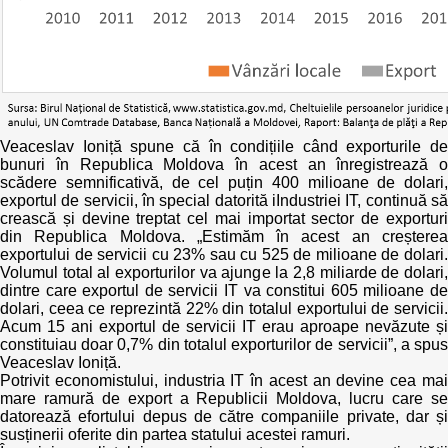
Veaceslav Ioniță spune că în condițiile când exporturile de
bunuri în Republica Moldova în acest an înregistrează o
scădere semnificativă, de cel puțin 400 milioane de dolari,
exportul de servicii, în special datorită iIndustriei IT, continuă să
crească și devine treptat cel mai importat sector de exporturi
din Republica Moldova. „Estimăm în acest an creșterea
exportului de servicii cu 23% sau cu 525 de milioane de dolari.
Volumul total al exporturilor va ajunge la 2,8 miliarde de dolari,
dintre care exportul de servicii IT va constitui 605 milioane de
dolari, ceea ce reprezintă 22% din totalul exportului de servicii.
Acum 15 ani exportul de servicii IT erau aproape nevăzute și
constituiau doar 0,7% din totalul exporturilor de servicii”, a spus
Veaceslav Ioniță.
Potrivit economistului, industria IT în acest an devine cea mai
mare ramură de export a Republicii Moldova, lucru care se
datorează efortului depus de către companiile private, dar și
susținerii oferite din partea statului acestei ramuri.