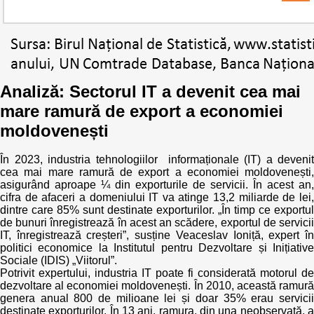
Transparency of state – owned enterprises
The best and the worst local policies in Moldova
Democracy, independence and transparency of key
public institutions in Moldova
Analiză: Sectorul IT a devenit cea mai
mare ramură de export a economiei
Integrity of public procurement in Moldova
moldovenești
Public procurement
În 2023, industria tehnologiilor informaționale (IT) a devenit
cea mai mare ramură de export a economiei moldovenești,
asigurând aproape ¼ din exporturile de servicii. În acest an,
cifra de afaceri a domeniului IT va atinge 13,2 miliarde de lei,
dintre care 85% sunt destinate exporturilor. „În timp ce exportul
de bunuri înregistrează în acest an scădere, exportul de servicii
IT, înregistrează creșteri”, susține Veaceslav Ioniță, expert în
politici economice la Institutul pentru Dezvoltare și Inițiative
Sociale (IDIS) „Viitorul”.
Potrivit expertului, industria IT poate fi considerată motorul de
dezvoltare al economiei moldovenești. În 2010, această ramură
genera anual 800 de milioane lei și doar 35% erau servicii
destinate exporturilor. În 13 ani, ramura, din una neobservată, a