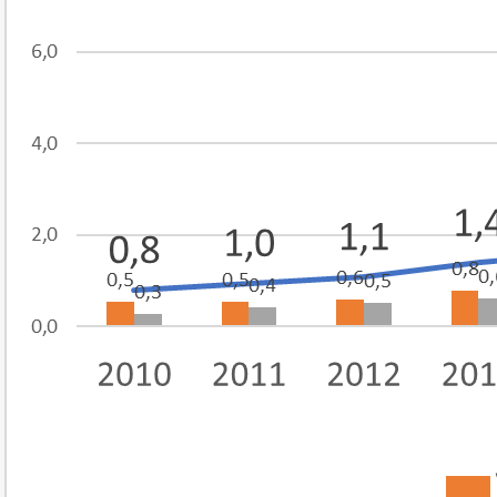
Best parctices
Reports
Governance transparency
Projects in progres
Sociometric Laboratory
Implemented projects
People Watch
Procedures manual
National Business Agenda
Notes & positions
Democratic process
Institutional Charter IDIS
15 minutes of economic realism
Announcements
Hybrid power
IDIS International Advisory Board
EU-STRAT bulletin