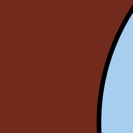
Transparency of state – owned enterprises
The best and the worst local policies in Moldova
Democracy, independence and transparency of key
public institutions in Moldova
Integrity of public procurement in Moldova
Public procurement