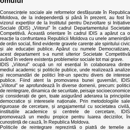
omului
Consecințele sociale ale reformelor desfășurate în Republica
Moldova, de la independență și până în prezent, au fost în
vizorul experților de la Institutul pentru Dezvoltare și Inițiative
Sociale (IDIS) „Viitorul” în cadrul Departamentului Societate
Competitivă. Această orientare în cadrul IDIS a apărut ca o
reacție la confruntarea Republicii Moldova cu unele amenințări
de ordin social, fiind evidente gravele carențe ale spiritului civic
și ale educației publice. Apărut cu numele Democratizare,
acest departament s-a numit ulterior Societate Competitivă
având în vedere existența problemelor sociale tot mai grave.
IDIS „Viitorul” ocupă un rol esențial în colaborarea dintre
mediul academic și politicile publice, unde realizează analize
și recomandări de politici într-un spectru divers de interese
publice. Fiind atent la promovarea bunei guvernări, IDIS
„Viitorul” se aprofundează în diverse domenii, precum: politici
de reintegrare, dinamica de securitate, peisaje socioeconomice
și considerații de gen, toate asigurând aderarea la principiile
democratice și interesele naționale. Prin metodologiile sale
riguroase de cercetare, și angajamentul cu societatea civilă,
instituțiile academice și centrele de cercetare, IDIS
promovează un mediu propice pentru luarea deciziilor, în
cunoștință de cauză, în Republica Moldova.
Politicile de reintegrare reprezintă o piatră de temelie a