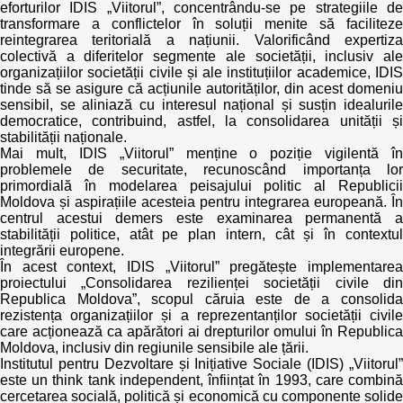
eforturilor IDIS „Viitorul”, concentrându-se pe strategiile de
transformare a conflictelor în soluții menite să faciliteze
reintegrarea teritorială a națiunii. Valorificând expertiza
colectivă a diferitelor segmente ale societății, inclusiv ale
organizațiilor societății civile și ale instituțiilor academice, IDIS
tinde să se asigure că acțiunile autorităților, din acest domeniu
sensibil, se aliniază cu interesul național și susțin idealurile
democratice, contribuind, astfel, la consolidarea unității și
stabilității naționale.
Mai mult, IDIS „Viitorul” menține o poziție vigilentă în
problemele de securitate, recunoscând importanța lor
primordială în modelarea peisajului politic al Republicii
Moldova și aspirațiile acesteia pentru integrarea europeană. În
centrul acestui demers este examinarea permanentă a
stabilității politice, atât pe plan intern, cât și în contextul
integrării europene.
În acest context, IDIS „Viitorul” pregătește implementarea
proiectului „Consolidarea rezilienței societății civile din
Republica Moldova”, scopul căruia este de a consolida
rezistența organizațiilor și a reprezentanților societății civile
care acționează ca apărători ai drepturilor omului în Republica
Moldova, inclusiv din regiunile sensibile ale țării.
Institutul pentru Dezvoltare și Inițiative Sociale (IDIS) „Viitorul”
este un think tank independent, înființat în 1993, care combină
cercetarea socială, politică și economică cu componente solide