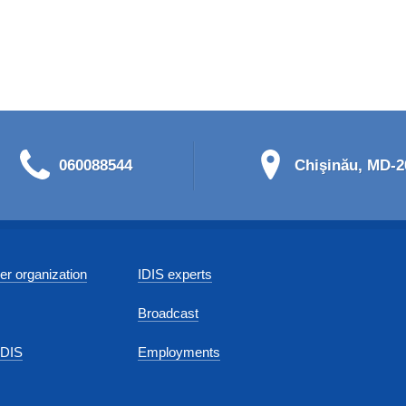
060088544
Chişinău, MD-20
r organization
IDIS experts
Broadcast
IDIS
Employments