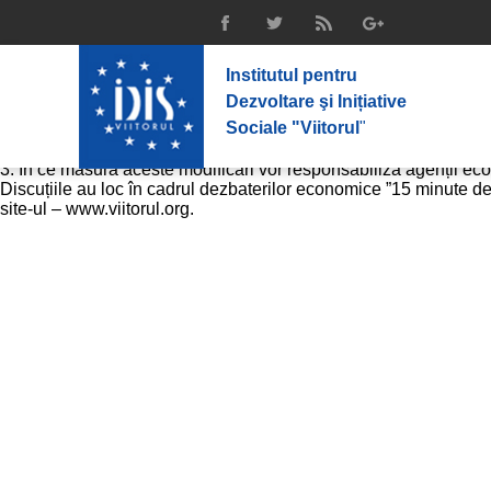
Reguli noi pentru cei care nu își onorea
realism economic”
IDIS ”Viitorul” și Radio Europa Liberă anunță o nouă emisiune e
Institutul pentru
introducerea sistemului electronic de achiziții”.
Dezvoltare şi Inițiative
Invitatul emisiunii va răspunde la următoarele întrebări:
Sociale "Viitorul
"
1. Cum funcționează mecanismul de includere a operatorilor econ
2. Ce presupun noile modificări privind întocmirea listei de inter
3. În ce masură aceste modificări vor responsabiliza agenții econ
Discuțiile au loc în cadrul dezbaterilor economice ”15 minute de
site-ul – www.viitorul.org.