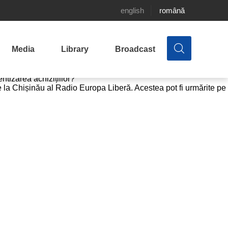
de achiziție publică – la ”15 minute
english
română
spre: ”Reformarea sistemului național de achiziții publice și
Media
Library
Broadcast
vinăneregulile din sistem?
ntizarea achizițiilor?
e la Chișinău al Radio Europa Liberă. Acestea pot fi urmărite pe