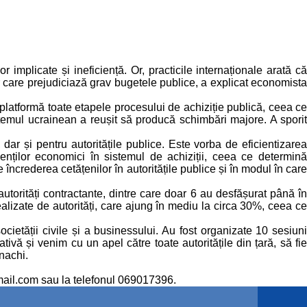
 implicate și ineficiență. Or, practicile internaționale arată că
or care prejudiciază grav bugetele publice, a explicat economista
 platformă toate etapele procesului de achiziție publică, ceea ce
stemul ucrainean a reușit să producă schimbări majore. A sporit
ar și pentru autoritățile publice. Este vorba de eficientizarea
genților economici în sistemul de achiziții, ceea ce determină
încrederea cetățenilor în autoritățile publice și în modul în care
utorități contractante, dintre care doar 6 au desfășurat până în
ealizate de autorități, care ajung în mediu la circa 30%, ceea ce
ocietății civile și a businessului. Au fost organizate 10 sesiuni
ativă și venim cu un apel către toate autoritățile din țară, să fie
nachi.
gmail.com sau la telefonul 069017396.