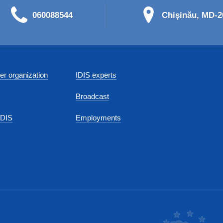
060088544
Chişinău, MD-20
r organization
IDIS experts
Broadcast
IDIS
Employments