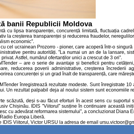
ază banii Republicii Moldova
 cu lipsa transparenței, concurență limitată, fluctuația cadrelor
ativ la creșterea transparenței și reducerea fraudelor, neregulil
ealism economic”.
i cu cel ucrainean Prozorro - pioner, care acoperă într-o singură
nistrative pentru autorități. ”La numai un an de la lansare, si
privat. Astfel, numărul ofertanților unici a crescut de 3 ori”.
ender – are o serie de avantaje și beneficii pentru cetățeni, d
nare, reducerea poverii administrative, creșterea încrederii a
orirea concurenței și un grad înalt de transparență, care mărește 
 MTender înregistrează rezultate modeste. Sunt înregistrate 10 a
ui. Un rezultat palpabil deja al noului sistem sunt economiile r
rte scăzută, deși s-au făcut eforturi în acest sens cu suportul s
usiv Chișinău. IDIS ”Viitorul” susține în continuare această iniți
oresc cu adevărat reformarea sistemului”, a concluzionat Diana E
u Radio Europa Liberă.
ice IDIS Viitorul, Victor URSU la adresa de email ursu.victoor@