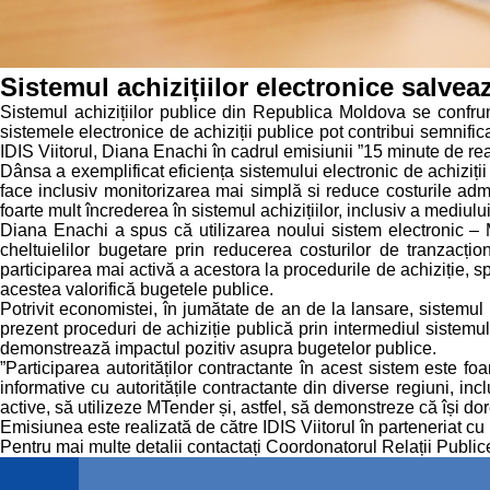
Sistemul achizițiilor electronice salve
Sistemul achizițiilor publice din Republica Moldova se confruntă
sistemele electronice de achiziții publice pot contribui semnific
IDIS Viitorul, Diana Enachi în cadrul emisiunii ”15 minute de r
Dânsa a exemplificat eficiența sistemului electronic de achiziți
face inclusiv monitorizarea mai simplă si reduce costurile admi
foarte mult încrederea în sistemul achizițiilor, inclusiv a mediului 
Diana Enachi a spus că utilizarea noului sistem electronic – MT
cheltuielilor bugetare prin reducerea costurilor de tranzacțio
participarea mai activă a acestora la procedurile de achiziție, sp
acestea valorifică bugetele publice.
Potrivit economistei, în jumătate de an de la lansare, sistemul
prezent proceduri de achiziție publică prin intermediul sistemul
demonstrează impactul pozitiv asupra bugetelor publice.
”Participarea autorităților contractante în acest sistem este foa
informative cu autoritățile contractante din diverse regiuni, incl
active, să utilizeze MTender și, astfel, să demonstreze că își d
Emisiunea este realizată de către IDIS Viitorul în parteneriat c
Pentru mai multe detalii contactați Coordonatorul Relații Publ