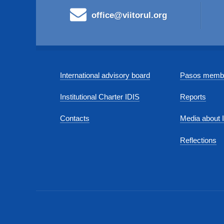
office@viitorul.org
International advisory board
Pasos membe
Institutional Charter IDIS
Reports
Contacts
Media about 
Reflections