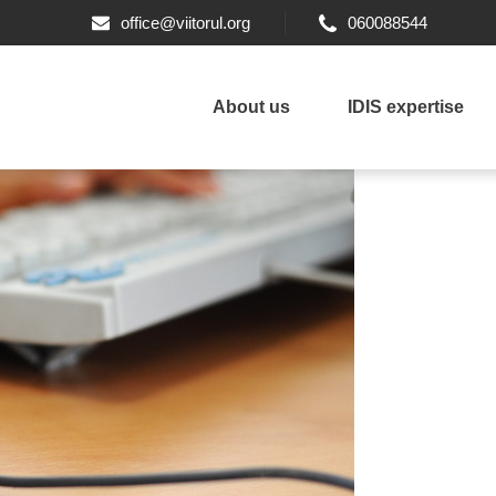
office@viitorul.org
060088544
About us
IDIS expertise