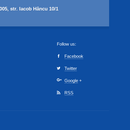
05, str. Iacob Hâncu 10/1
Follow us:
Facebook
Twitter
Google
+
RSS