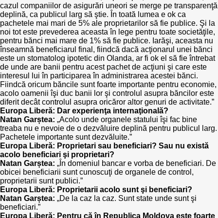
cazul companiilor de asigurări uneori se merge pe transparenţă
deplină, ca publicul larg să ştie. În toată lumea e ok ca
pachetele mai mari de 5% ale proprietarilor să fie publice. Şi la
noi tot este prevederea aceasta în lege pentru toate societăţile,
pentru bănci mai mare de 1% să fie publice. Iarăşi, aceasta nu
înseamnă beneficiarul final, fiindcă dacă acţionarul unei bănci
este un stomatolog ipotetic din Olanda, ar fi ok el să fie întrebat
de unde are banii pentru acest pachet de acţiuni şi care este
interesul lui în participarea în administrarea acestei bănci.
Fiindcă oricum băncile sunt foarte importante pentru economie,
acolo oamenii îşi duc banii lor şi controlul asupra băncilor este
diferit decât controlul asupra oricăror altor genuri de activitate.”
Europa Liberă: Dar experienţa internaţională?
Natan Garștea:
„Acolo unde organele statului îşi fac bine
treaba nu e nevoie de o dezvăluire deplină pentru publicul larg.
Pachetele importante sunt dezvăluite.”
Europa Liberă: Proprietari sau beneficiari? Sau nu există
acolo beneficiari şi proprietari?
Natan Garștea:
„În domeniul bancar e vorba de beneficiari. De
obicei beneficiarii sunt cunoscuţi de organele de control,
proprietarii sunt publici.”
Europa Liberă: Proprietarii acolo sunt şi beneficiari?
Natan Garștea:
„De la caz la caz. Sunt state unde sunt şi
beneficiari.”
Europa Liberă: Pentru că în Republica Moldova este foarte