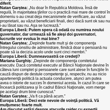
diferit.
Natan Garștea:
„Nu doar în Republica Moldova. Însă de
regulă, în majoritatea ţărilor cu o practică mai mare de control în
domeniu s-au creat deja mecanismele de verificare, au văzut
proprietarii, au văzut beneficiarii finali, deci dacă sunt ok sau nu
i-au lăsat sau nu. Aşa se lucrează.”
Europa Liberă: Putem spera că odată cu numirea noului
guvernator, dar urmează să fie aleşi doi guvernatori,
lucrurile vor evolua în mai bine?
Natan Garștea:
„Depinde foarte mult şi de componenţa
întregului consiliu de administrare, fiindcă doar o persoană nu
poate să ia decizia acolo unde sunt cinci membri.”
Europa Liberă: Dumneavoastră ce credeţi?
Mariana Gurghiș:
„Depinde de componenţa comitetului
executiv. Dacă comitetul executiv al Băncii Naţionale devine în
câteva luni complet şi persoanele care sunt alese în funcţiile în
cauză dispun de destule competenţe şi, respectiv, nu au nicio
apartenenţă politică la actuala conducere, atunci am putea
avea o istorie de succes în domeniul acesta. În cazul în care se
încearcă politizarea şi în cadrul Băncii Naţionale, vom merge
pe acelaşi drum bine cunoscut.”
Natan Garștea:
„Va fi ca până acum.”
Europa Liberă: Deci este nevoie de voinţă politică. Vă
mulţumesc foarte mult.
Am discutat astăzi despre atacurile raider cu experţii