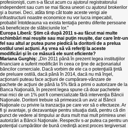
profesionişti, cum s-a făcut acum cu ajutorul registratorului
independent sau cum se mai făcea uneori cu ajutorul brokerilor
şi a bursei. Deci, atâta timp cât toate aceste verigi ale
infrastructurii noastre economice nu vor lucra impecabil,
probabil întotdeauna va exista tentaţia pentru diferite persoane
să beneficieze de slăbiciunile lor.”
Europa Liberă: Ştim că după 2011 s-au făcut mai multe
schimbări mai reuşite sau mai puţin reuşite, dar care într-un
fel sau altul ar putea pune piedică la doritorii de a prelua
ostilul unei acţiuni. Aş vrea să vă referiţi la aceste
modificări şi în ce măsură ele sunt eficiente?
Mariana Gurghiș:
„Din 2011 până în prezent legea instituţiilor
financiare a suferit modificări în ceea ce ţine de acţionariatul
băncilor comerciale. Dacă vorbim de ele ca o potenţială ţintă
de preluare ostilă, dacă până în 2014, dacă nu mă înşel,
acţionarii puteau face acţiuni de cumpărare-vânzare de
pachete de acţiuni de până la 5% fără a primi o autorizare de la
Banca Naţională, în prezent legea spune că doar pachetele
mai mici de un 1% pot fi comercializate fără intervenţia Băncii
Naţionale. Doritorii trebuie să primească un aviz al Băncii
Naţionale cu privire la tranzacţia pe care vor să o efectueze. Ar
fi şi avantaje, şi dezavantaje pentru situaţia dată, pentru că din
punct de vedere al timpului ar dura mult mai mult primirea unei
autorizări a Băncii Naţionale. Respectiv s-ar putea ca pentru un
potenţial cumpărător de bună credinţă acest proces tergiversat