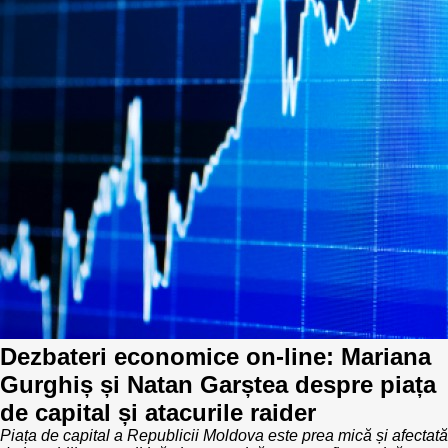
Best parctices
Reports
Governance transparency
Projects in progres
Sociometric Laboratory
Implemented projects
People Watch
Procedures manual
National Business Agenda
Notes & positions
Democratic process
Institutional Charter IDIS
15 minutes of economic realism
Announcements
Dezbateri economice on-line: Mariana
Hybrid power
IDIS International Advisory Board
Gurghiș și Natan Garștea despre piața
EU-STRAT bulletin
de capital și atacurile raider
Piața de capital a Republicii Moldova este prea mică și afectată