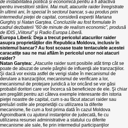
Transparency of state – owned enterprises
de instabilitatea politică și economică pentru a fi atractivă
pentru investitorii străini. Mai mult, atacurile raider înregistrate
în ultimii ani, în special în sectorul bancar, s-au produs prin
The best and the worst local policies in Moldova
intermediul pieţei de capital, consideră experții Mariana
Gurghiș și Natan Garştea. Concluziile au fost formulate în
Democracy, independence and transparency of key
cadrul dezbaterii ”60 de minute de realism economic”, produsă
public institutions in Moldova
de IDIS „Viitorul” şi Radio Europa Liberă.
Europa Liberă: Deja a trecut pericolul atacurilor raider
asupra proprietăţilor din Republica Moldova, inclusiv în
Integrity of public procurement in Moldova
sistemul bancar? Au fost scoase toate tentaculele acestei
caracatiţe sau ne mai aflăm în pericolul unor noi atacuri
raider?
Public procurement
Natan Garștea:
„Atacurile raider sunt posibile atât timp cât se
poate de abuzat de unele pârghii de influenţă ale tranzacţiilor.
Şi dacă vor exista astfel de verigi slabe în mecanismul de
derulare a tranzacţiilor, mecanismul de verificare a lor,
mecanismul de protejare juridică a lor oricând se vor găsi
probabil doritori care vor încerca să beneficieze de ele. Şi chiar
am pregătit pentru azi câteva exemple interesante din istoria
pieţei noastre de capital, cum s-au făcut atacuri raider sau
preluări ostile ale proprietăţii cu utilizarea la diferite
mecanisme, fie cum a fost prima dată în cazul Moldova
Agroindbank cu ajutorul instanţelor de judecată, fie cu
utilizarea resursei administrative a statului cu diferite
mecanisme ale sale, fie prin intermediul participanţilor