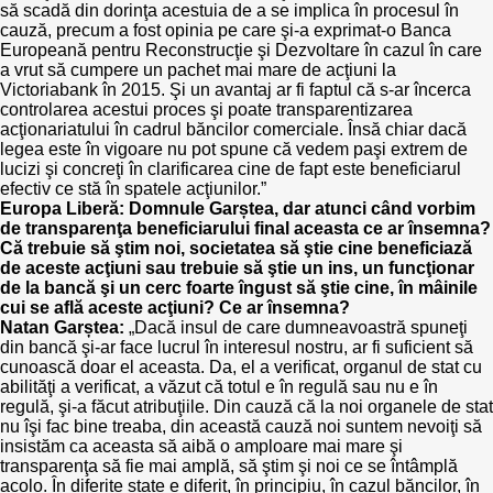
să scadă din dorinţa acestuia de a se implica în procesul în
cauză, precum a fost opinia pe care şi-a exprimat-o Banca
Europeană pentru Reconstrucţie şi Dezvoltare în cazul în care
a vrut să cumpere un pachet mai mare de acţiuni la
Victoriabank în 2015. Şi un avantaj ar fi faptul că s-ar încerca
controlarea acestui proces şi poate transparentizarea
acţionariatului în cadrul băncilor comerciale. Însă chiar dacă
legea este în vigoare nu pot spune că vedem paşi extrem de
lucizi şi concreţi în clarificarea cine de fapt este beneficiarul
efectiv ce stă în spatele acţiunilor.”
Europa Liberă:
Domnule Garștea, dar atunci când vorbim
de transparenţa beneficiarului final aceasta ce ar însemna?
Că trebuie să ştim noi, societatea să ştie cine beneficiază
de aceste acţiuni sau trebuie să ştie un ins, un funcţionar
de la bancă şi un cerc foarte îngust să ştie cine, în mâinile
cui se află aceste acţiuni? Ce ar însemna?
Natan Garștea:
„Dacă insul de care dumneavoastră spuneţi
din bancă şi-ar face lucrul în interesul nostru, ar fi suficient să
cunoască doar el aceasta. Da, el a verificat, organul de stat cu
abilităţi a verificat, a văzut că totul e în regulă sau nu e în
regulă, şi-a făcut atribuţiile. Din cauză că la noi organele de stat
nu îşi fac bine treaba, din această cauză noi suntem nevoiţi să
insistăm ca aceasta să aibă o amploare mai mare şi
transparenţa să fie mai amplă, să ştim şi noi ce se întâmplă
acolo. În diferite state e diferit, în principiu, în cazul băncilor, în