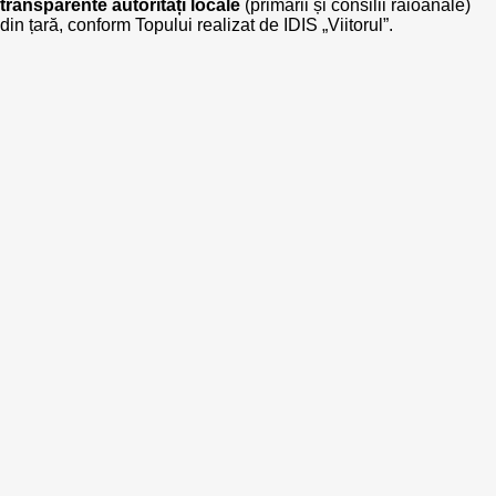
transparente autorități locale
(primării și consilii raioanale)
din țară, conform Topului realizat de IDIS „Viitorul”.
Best parctices
Reports
Governance transparency
Projects in progres
Sociometric Laboratory
Implemented projects
People Watch
Procedures manual
National Business Agenda
Notes & positions
Democratic process
Institutional Charter IDIS
15 minutes of economic realism
Announcements
Hybrid power
IDIS International Advisory Board
EU-STRAT bulletin