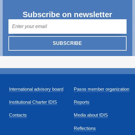
Transparency of state – owned enterprises
Subscribe on newsletter
The best and the worst local policies in Moldova
Mail
Democracy, independence and transparency of key
public institutions in Moldova
SUBSCRIBE
Integrity of public procurement in Moldova
Public procurement
International advisory board
Pasos member organization
Institutional Charter IDIS
Reports
Contacts
Media about IDIS
Reflections