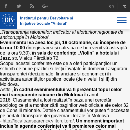
Conferința „Transparența raioanelor:
english
rom
indicator al eforturilor regionale de
Institutul pentru Dezvoltare şi
anticorupție în Moldova”
Inițiative Sociale "Viitorul
"
IDIS „Viitorul” are plăcerea de a vă invita la conferința
„
Transparența raioanelor: indicator al eforturilor regionale de
anticorupție în Moldova
”.
About us
Evenimentul va avea
loc joi, 19 octombrie, cu începere de
la ora 10.00
(înregistrarea și cafeaua de bun venit vă așteaptă
Profile
IDIS expertise
de la ora 9.30),
în sala de conferinţe
„Violin” a hotelului
Jazz
,
str. Vlaicu Pârcălab 72.
Reintegration policies
Media
Recruting
Scopul acestei conferințe este de a oferi participanților un
schimb de bune practici și lecții învățate în domeniul asigurării
Library
transparenței (decizionale, financiare și economice) în
Economic policies
Chairman's legacy
activitatea autorităților publice locale (de nivelul I și II) din
Broadcast
Moldova.
Public procurement course support
Signed agreements
Astfel,
în cadrul evenimentului va fi prezentat topul celor
mai transparente raioane din Moldova
în anul
2016. Clasamentul a fost realizat în baza unei cercetări
Social policies
Team
sociologice și a monitorizării paginilor web oficiale ale celor 32
de Consilii raionale. Datele clasamentului vor putea fi accesate
Investigations in public procurement
pe portalul transparenței guvernării locale în Moldova
Letters of thanks
-
http://localtransparency.viitorul.org/
.
Un moment important
inclus în agenda conferinței va fi premierea celor mai
Regional policy
Media about IDIS