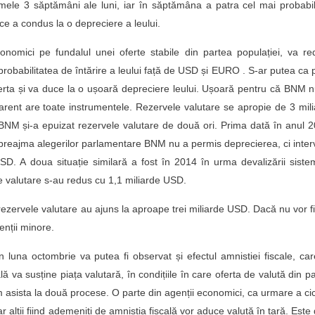
rimele 3 săptămâni ale luni, iar în săptămâna a patra cel mai probab
 ce a condus la o depreciere a leului.
conomici pe fundalul unei oferte stabile din partea populației, va r
robabilitatea de întărire a leului față de USD și EURO . S-ar putea ca
ferta și va duce la o ușoară depreciere leului. Ușoară pentru că BNM 
arent are toate instrumentele. Rezervele valutare se apropie de 3 mil
BNM și-a epuizat rezervele valutare de două ori. Prima dată în anul 
n preajma alegerilor parlamentare BNM nu a permis deprecierea, ci inter
SD. A doua situație similară a fost în 2014 în urma devalizării siste
e valutare s-au redus cu 1,1 miliarde USD.
rezervele valutare au ajuns la aproape trei miliarde USD. Dacă nu vor fi
enții minore.
 luna octombrie va putea fi observat și efectul amnistiei fiscale, ca
ă va susține piața valutară, în condițiile în care oferta de valută din p
m asista la două procese. O parte din agenții economici, ca urmare a cic
ar alții fiind ademeniți de amnistia fiscală vor aduce valută în țară. Este