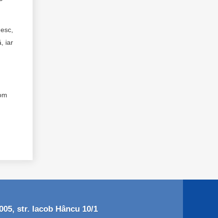
nesc,
, iar
com
05, str. Iacob Hâncu 10/1