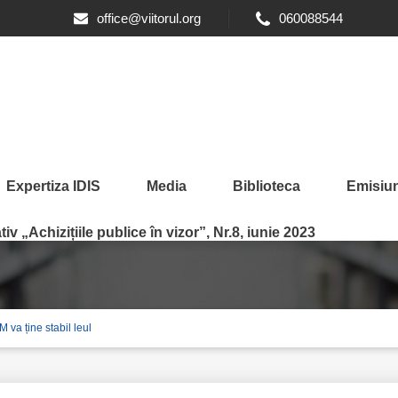
office@viitorul.org
060088544
Expertiza IDIS
Media
Biblioteca
Emisiun
iv „Achizițiile publice în vizor”, Nr.8, iunie 2023
 va ține stabil leul