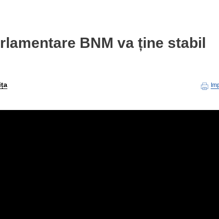
arlamentare BNM va ține stabil
ița
Im