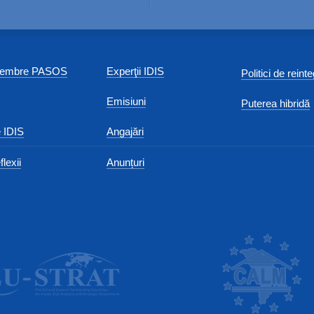
 membre PASOS
Experţii IDIS
Politici de reint
Emisiuni
Puterea hibridă
 IDIS
Angajări
flexii
Anunțuri