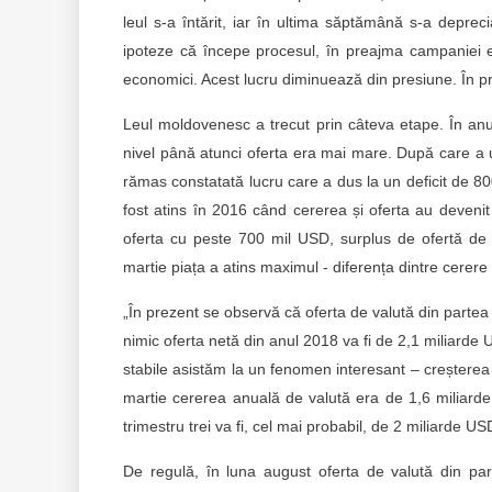
leul s-a întărit, iar în ultima săptămână s-a depreci
ipoteze că începe procesul, în preajma campaniei e
economici. Acest lucru diminuează din presiune. În pr
Leul moldovenesc a trecut prin câteva etape. În anul
nivel până atunci oferta era mai mare. După care a u
rămas constatată lucru care a dus la un deficit de 8
fost atins în 2016 când cererea și oferta au devenit
oferta cu peste 700 mil USD, surplus de ofertă de v
martie piața a atins maximul - diferența dintre cerere
„În prezent se observă că oferta de valută din partea
nimic oferta netă din anul 2018 va fi de 2,1 miliarde U
stabile asistăm la un fenomen interesant – creșterea 
martie cererea anuală de valută era de 1,6 miliard
trimestru trei va fi, cel mai probabil, de 2 miliarde US
De regulă, în luna august oferta de valută din par