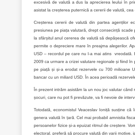
excesivă de valută a dus la aprecierea leului în p
asistat la creșterea puternică a cererii de valută, cea
Creșterea cererii de valută din partea agenților e
presiunea pe piața valutară, drept consecință scade p
la sfârșitul anul cererea de valută să depășească o
permite o depreciere mare în preajma alegerilor. Ap
USD – recordul pe care nu l-a mai atins vreodată. 
2009 ca urmare a crizei valutare regionale și fiind î
pe piață și și-a erodat rezervele cu 700 milioane U
bancar cu un miliard USD. În acea perioadă rezervel
În prezent intrăm asistăm la un nou joc valutar când 
șocuri, care nu pot fi prevăzute, va fi nevoie de interv
Totodată, economistul Veaceslav Ioniță susține că în
genera valută în țară. Cel mai probabil amnistia fiscal
persoanelor fizice și-a epuizat ritmul de creștere. Vo
electoral, preferă să procure valută din varii motive, i