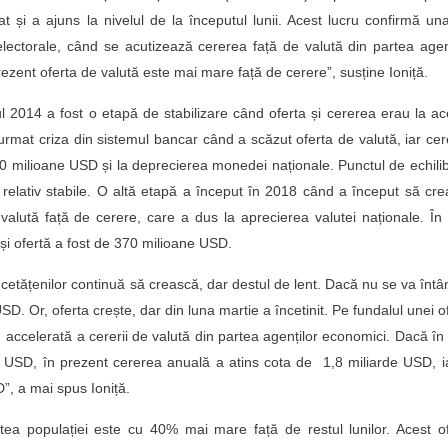
at și a ajuns la nivelul de la începutul lunii. Acest lucru confirmă un
lectorale, când se acutizează cererea față de valută din partea agen
ezent oferta de valută este mai mare față de cerere”, susține Ioniță.
 2014 a fost o etapă de stabilizare când oferta și cererea erau la ac
rmat criza din sistemul bancar când a scăzut oferta de valută, iar ce
00 milioane USD și la deprecierea monedei naționale. Punctul de echili
 relativ stabile. O altă etapă a început în 2018 când a început să cr
alută față de cerere, care a dus la aprecierea valutei naționale. În
 și ofertă a fost de 370 milioane USD.
 cetățenilor continuă să crească, dar destul de lent. Dacă nu se va înt
SD. Or, oferta crește, dar din luna martie a încetinit. Pe fundalul unei o
accelerată a cererii de valută din partea agenților economici. Dacă în
e USD, în prezent cererea anuală a atins cota de 1,8 miliarde USD, i
D”, a mai spus Ioniță.
tea populației este cu 40% mai mare față de restul lunilor. Acest o