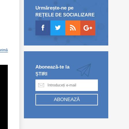
Urmărește-ne pe
REȚELE DE SOCIALIZARE
primă
Abonează-te la
ȘTIRI
ABONEAZĂ