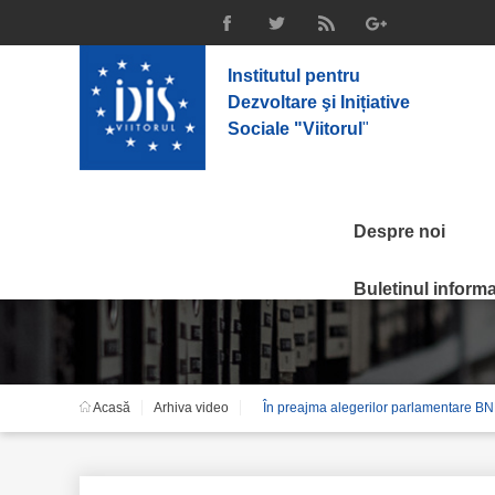
Institutul pentru
Dezvoltare şi Inițiative
Sociale "Viitorul
"
Despre noi
Arhiva video
Buletinul informat
Acasă
Arhiva video
În preajma alegerilor parlamentare BNM