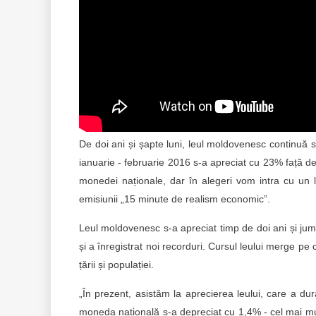
De doi ani și șapte luni, leul moldovenesc continuă s
ianuarie - februarie 2016 s-a apreciat cu 23% față d
monedei naționale, dar în alegeri vom intra cu un le
emisiunii „15 minute de realism economic”.
Leul moldovenesc s-a apreciat timp de doi ani și jumă
și a înregistrat noi recorduri. Cursul leului merge p
țării și populației.
„În prezent, asistăm la aprecierea leului, care a dur
moneda națională s-a depreciat cu 1,4% - cel mai mult