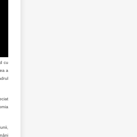
nd cu
rea a
adrul
eciat
nomia
unii,
ămâni