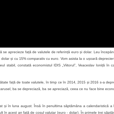
ă se aprecieze față de valutele de referință euro și dolar. Leu începâ
e dolar și cu 15% comparativ cu euro. Vom asista la o ușoară deprecie
ul stabil, constată economistul IDIS „Viitorul”, Veaceslav Ioniță în c
tate față de toate valutele, în timp ce în 2014, 2015 și 2016 s-a depr
e carusel, ba se depreciază, ba se apreciază, ceea ce nu face bine eco
at și în luna august. Însă în penultima săptămâna a calendaristică a l
 în acest an față de coșul valutar (euro - dolar). În primele trei săpt