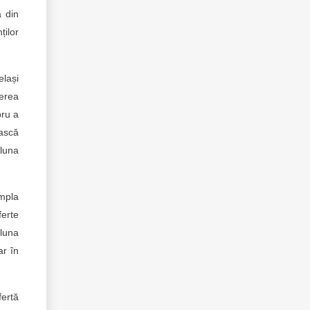
a din
ților
elași
rerea
bru a
ească
 luna
âmpla
ferte
 luna
ar în
fertă