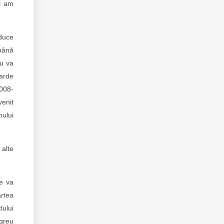
il am
educe
 până
nu va
iarde
2008-
venit
mului
 alte
re va
artea
lului
 greu