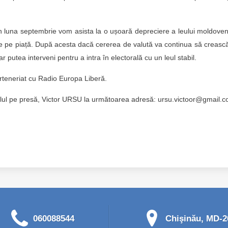
 în luna septembrie vom asista la o ușoară depreciere a leului moldove
e pe piață. După acesta dacă cererea de valută va continua să crească
r putea interveni pentru a intra în electorală cu un leul stabil.
arteneriat cu Radio Europa Liberă.
abilul pe presă, Victor URSU la următoarea adresă: ursu.victoor@gmail.
060088544
Chişinău, MD-20