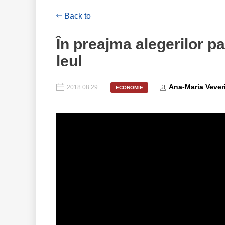
Back to
În preajma alegerilor p
leul
Ana-Maria Vever
2018.08.29
ECONOMIE