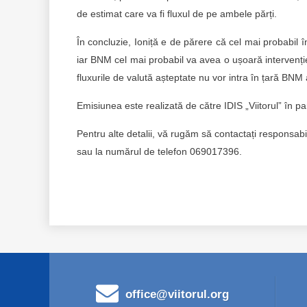
de estimat care va fi fluxul de pe ambele părți.
În concluzie, Ioniță e de părere că cel mai probabil
iar BNM cel mai probabil va avea o ușoară intervenți
fluxurile de valută așteptate nu vor intra în țară BNM a
Emisiunea este realizată de către IDIS „Viitorul” în p
Pentru alte detalii, vă rugăm să contactați respons
sau la numărul de telefon 069017396.
office@viitorul.org