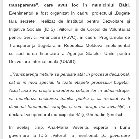
Trend Hunter
transparente”, care avut loc în municipiul Bălți
.
Evenimentul a fost organizat în cadrul proiectului „Bugete
Buletin EU-STRAT
fără secrete“, realizat de Institutul pentru Dezvoltare şi
Aplică la BUNELE PRACTICI
Iniţiative Sociale (IDIS) „Viitorul” și de Corpul de Voluntariat
pentru Servicii Financiare (FSVC), în cadrul Programului de
Transparența întreprinderilor de stat
Transparență Bugetară în Republica Moldova, implementat
cu susținerea financiară a Agenției Statelor Unite pentru
Cele mai bune și cele mai proaste politici locale din
Dezvoltare Internațională (USAID).
Moldova
„
Transparenţa trebuie să persiste atât în procesul decizional,
Democrația, independența și transparența instituțiilor
cât și în mod special, la toate etapele procesului bugetar.
publice-cheie din Moldova
Acest lucru va crește încrederea cetățenilor în administrație,
Achiziții publice
va monitoriza cheltuirea banilor publici și ca rezultat va fi
diminuat fenomenul corupţiei și vom atrage noi investiții”,
a
Achizițiile publice în vizorul societății civile
declarat viceprimarul municipiului Bălți, Ghenadie Șmulschii.
În același timp, Ana-Maria Veverița, expertă în bună
guvernare la IDIS „Viitorul”, a menționat: „
O guvernare