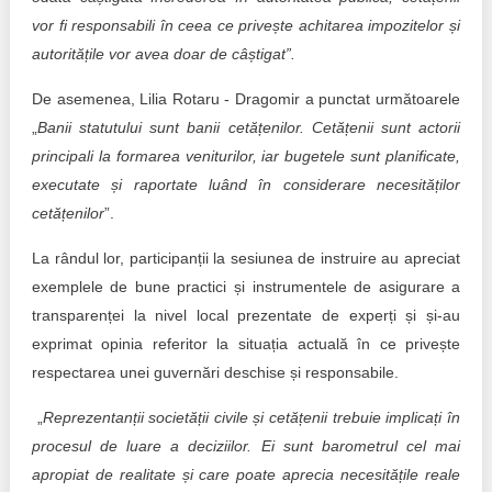
vor fi responsabili în ceea ce privește achitarea impozitelor și
autoritățile vor avea doar de câștigat”.
De asemenea, Lilia Rotaru - Dragomir a punctat următoarele
„
Banii statutului sunt banii cetățenilor. Cetățenii sunt actorii
principali la formarea veniturilor, iar bugetele sunt planificate,
executate și raportate luând în considerare necesităților
cetățenilor
”.
La rândul lor, participanții la sesiunea de instruire au apreciat
exemplele de bune practici și instrumentele de asigurare a
transparenței la nivel local prezentate de experți și și-au
exprimat opinia referitor la situația actuală în ce privește
respectarea unei guvernări deschise și responsabile.
„
Reprezentanții societății civile și cetățenii trebuie implicați în
procesul de luare a deciziilor. Ei sunt barometrul cel mai
apropiat de realitate și care poate aprecia necesitățile reale