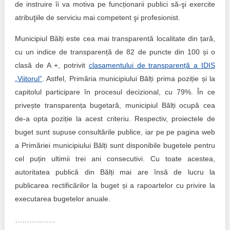
de instruire îi va motiva pe funcționarii publici să-şi exercite
atribuţiile de serviciu mai competent şi profesionist.
Municipiul Bălți este cea mai transparentă localitate din țară,
cu un indice de transparență de 82 de puncte din 100 și o
clasă de A +, potrivit
clasamentului de transparență a IDIS
„Viitorul”
. Astfel, Primăria municipiului Bălți prima poziție și la
capitolul participare în procesul decizional, cu 79%. În ce
privește transparența bugetară, municipiul Bălți ocupă cea
de-a opta poziție la acest criteriu. Respectiv, proiectele de
buget sunt supuse consultările publice, iar pe pe pagina web
a Primăriei municipiului Bălți sunt disponibile bugetele pentru
cel puțin ultimii trei ani consecutivi. Cu toate acestea,
autoritatea publică din Bălți mai are însă de lucru la
publicarea rectificărilor la buget și a rapoartelor cu privire la
executarea bugetelor anuale.
……………..