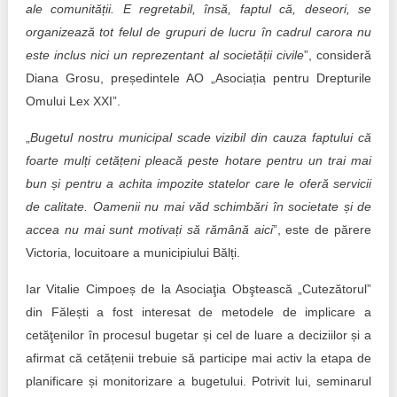
ale comunității. E regretabil, însă, faptul că, deseori, se
organizează tot felul de grupuri de lucru în cadrul carora nu
este inclus nici un reprezentant al societății civile
”, consideră
Diana Grosu, președintele AO „Asociația pentru Drepturile
Omului Lex XXI”.
„
Bugetul nostru municipal scade vizibil din cauza faptului că
foarte mulți cetățeni pleacă peste hotare pentru un trai mai
bun și pentru a achita impozite statelor care le oferă servicii
de calitate. Oamenii nu mai văd schimbări în societate și de
accea nu mai sunt motivați să rămână aici
”, este de părere
Victoria, locuitoare a municipiului Bălți.
Iar Vitalie Cimpoeș de la Asociaţia Obştească „Cutezătorul”
din Fălești a fost interesat de metodele de implicare a
cetăţenilor în procesul bugetar și cel de luare a deciziilor și a
afirmat că cetățenii trebuie să participe mai activ la etapa de
planificare și monitorizare a bugetului. Potrivit lui, seminarul