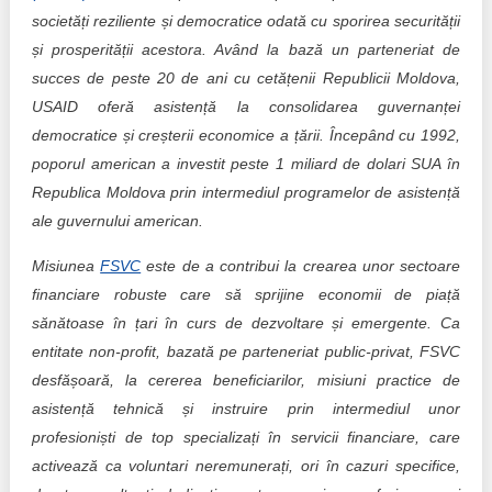
societăți reziliente și democratice odată cu sporirea securității
și prosperității acestora. Având la bază un parteneriat de
succes de peste 20 de ani cu cetățenii Republicii Moldova,
USAID oferă asistență la consolidarea guvernanței
democratice și creșterii economice a țării. Începând cu 1992,
poporul american a investit peste 1 miliard de dolari SUA în
Republica Moldova prin intermediul programelor de asistență
ale guvernului american.
Misiunea
FSVC
este de a contribui la crearea unor sectoare
financiare robuste care să sprijine economii de piață
sănătoase în țari în curs de dezvoltare și emergente. Ca
entitate non-profit, bazată pe parteneriat public-privat, FSVC
desfășoară, la cererea beneficiarilor, misiuni practice de
asistență tehnică și instruire prin intermediul unor
profesioniști de top specializați în servicii financiare, care
activează ca voluntari neremunerați, ori în cazuri specifice,