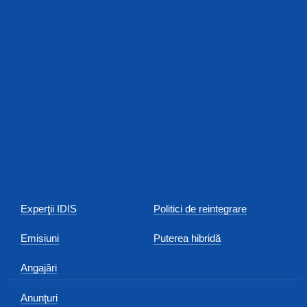
Experţii IDIS
Politici de reintegrare
Emisiuni
Puterea hibridă
Angajări
Anunțuri