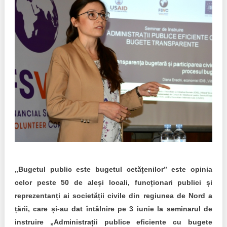
Politici regionale
Rapoarte
Bunele practici
Inițiative în derulare
Laborator sociometric
Inițiative desfășurate
Transparența guvernării locale
Manual de proceduri
People Watch
Note & poziții​
Proces democratic
Organigrama IDIS
Agenda Națională de Business
Anunțuri
„Bugetul public este bugetul cetățenilor” este opinia
Puterea hibridă
celor peste 50 de aleși locali, funcționari publici și
Consiliul consulativ internațional IDIS
reprezentanți ai societății civile din regiunea de Nord a
15 minute de realism economic
țării, care și-au dat întâlnire pe 3 iunie la seminarul de
instruire „Administrații publice eficiente cu bugete