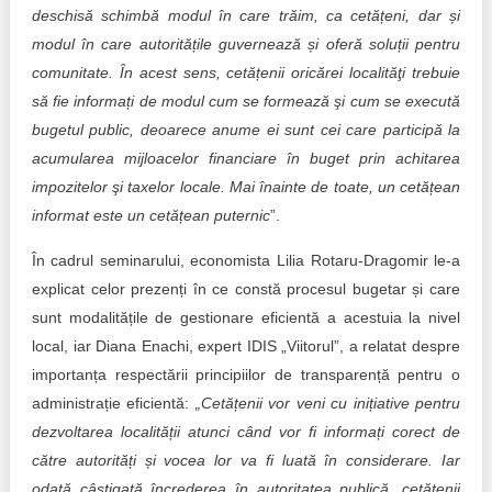
deschisă schimbă modul în care trăim, ca cetățeni, dar și
modul în care autoritățile guvernează și oferă soluții pentru
comunitate. În acest sens, cetățenii oricărei localităţi trebuie
să fie informați de modul cum se formează şi cum se execută
bugetul public, deoarece anume ei sunt cei care participă la
acumularea mijloacelor financiare în buget prin achitarea
impozitelor şi taxelor locale. Mai înainte de toate, un cetățean
informat este un cetățean puternic
”.
În cadrul seminarului, economista Lilia Rotaru-Dragomir le-a
explicat celor prezenți în ce constă procesul bugetar și care
sunt modalitățile de gestionare eficientă a acestuia la nivel
local, iar Diana Enachi, expert IDIS „Viitorul”, a relatat despre
importanța respectării principiilor de transparență pentru o
administrație eficientă:
„Cetățenii vor veni cu inițiative pentru
dezvoltarea localității atunci când vor fi informați corect de
către autorități și vocea lor va fi luată în considerare. Iar
odată câștigată încrederea în autoritatea publică, cetățenii