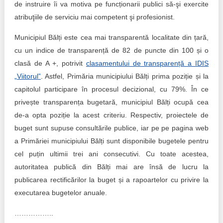
de instruire îi va motiva pe funcționarii publici să-şi exercite
atribuţiile de serviciu mai competent şi profesionist.
Municipiul Bălți este cea mai transparentă localitate din țară,
cu un indice de transparență de 82 de puncte din 100 și o
clasă de A +, potrivit
clasamentului de transparență a IDIS
„Viitorul”
. Astfel, Primăria municipiului Bălți prima poziție și la
capitolul participare în procesul decizional, cu 79%. În ce
privește transparența bugetară, municipiul Bălți ocupă cea
de-a opta poziție la acest criteriu. Respectiv, proiectele de
buget sunt supuse consultările publice, iar pe pe pagina web
a Primăriei municipiului Bălți sunt disponibile bugetele pentru
cel puțin ultimii trei ani consecutivi. Cu toate acestea,
autoritatea publică din Bălți mai are însă de lucru la
publicarea rectificărilor la buget și a rapoartelor cu privire la
executarea bugetelor anuale.
……………..