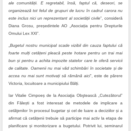
ale comunității. E regretabil, însă, faptul că, deseori, se
organizează tot felul de grupuri de lucru în cadrul carora nu
este inclus nici un reprezentant al societății civile
”, consideră
Diana Grosu, președintele AO „Asociația pentru Drepturile
Omului Lex XXI”.
„
Bugetul nostru municipal scade vizibil din cauza faptului că
foarte mulți cetățeni pleacă peste hotare pentru un trai mai
bun și pentru a achita impozite statelor care le oferă servicii
de calitate. Oamenii nu mai văd schimbări în societate și de
accea nu mai sunt motivați să rămână aici
”, este de părere
Victoria, locuitoare a municipiului Bălți.
Iar Vitalie Cimpoeș de la Asociaţia Obştească „Cutezătorul”
din Fălești a fost interesat de metodele de implicare a
cetăţenilor în procesul bugetar și cel de luare a deciziilor și a
afirmat că cetățenii trebuie să participe mai activ la etapa de
planificare și monitorizare a bugetului. Potrivit lui, seminarul