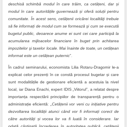
deschisă schimbă modul în care trăim, ca cetățeni, dar și
modul în care autoritățile guvernează și oferă soluții pentru
comunitate. În acest sens, cetățenii oricărei localităţi trebuie
să fie informați de modul cum se formează şi cum se execută
bugetul public, deoarece anume ei sunt cei care participă la
acumularea mijloacelor financiare în buget prin achitarea
impozitelor şi taxelor locale. Mai înainte de toate, un cetățean
informat este un cetățean puternic
”.
În cadrul seminarului, economista Lilia Rotaru-Dragomir le-a
explicat celor prezenți în ce constă procesul bugetar și care
sunt modalitățile de gestionare eficientă a acestuia la nivel
local, iar Diana Enachi, expert IDIS „Viitorul”, a relatat despre
importanța respectării principiilor de transparență pentru o
administrație eficientă:
„Cetățenii vor veni cu inițiative pentru
dezvoltarea localității atunci când vor fi informați corect de
către autorități și vocea lor va fi luată în considerare. Iar
odată câștigată încrederea în autoritatea publică, cetățenii