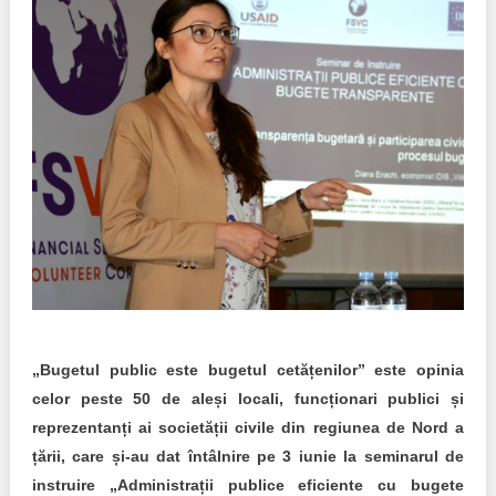
Best parctices
Reports
Governance transparency
Projects in progres
Sociometric Laboratory
Implemented projects
People Watch
Procedures manual
National Business Agenda
Notes & positions
Democratic process
Institutional Charter IDIS
15 minutes of economic realism
Announcements
„Bugetul public este bugetul cetățenilor” este opinia
Hybrid power
celor peste 50 de aleși locali, funcționari publici și
IDIS International Advisory Board
reprezentanți ai societății civile din regiunea de Nord a
EU-STRAT bulletin
țării, care și-au dat întâlnire pe 3 iunie la seminarul de
instruire „Administrații publice eficiente cu bugete