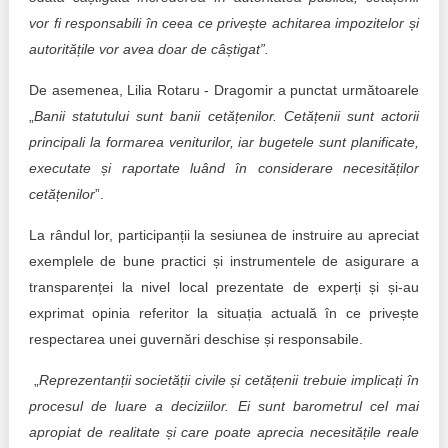
vor fi responsabili în ceea ce privește achitarea impozitelor și
autoritățile vor avea doar de câștigat”.
De asemenea, Lilia Rotaru - Dragomir a punctat următoarele
„
Banii statutului sunt banii cetățenilor. Cetățenii sunt actorii
principali la formarea veniturilor, iar bugetele sunt planificate,
executate și raportate luând în considerare necesităților
cetățenilor
”.
La rândul lor, participanții la sesiunea de instruire au apreciat
exemplele de bune practici și instrumentele de asigurare a
transparenței la nivel local prezentate de experți și și-au
exprimat opinia referitor la situația actuală în ce privește
respectarea unei guvernări deschise și responsabile.
„
Reprezentanții societății civile și cetățenii trebuie implicați în
procesul de luare a deciziilor. Ei sunt barometrul cel mai
apropiat de realitate și care poate aprecia necesitățile reale