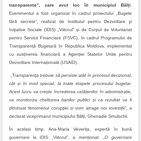
Transparency of state – owned enterprises
transparente”, care avut loc în municipiul Bălți
.
Evenimentul a fost organizat în cadrul proiectului „Bugete
The best and the worst local policies in Moldova
fără secrete“, realizat de Institutul pentru Dezvoltare şi
Democracy, independence and transparency of key
Iniţiative Sociale (IDIS) „Viitorul” și de Corpul de Voluntariat
public institutions in Moldova
pentru Servicii Financiare (FSVC), în cadrul Programului de
Transparență Bugetară în Republica Moldova, implementat
Integrity of public procurement in Moldova
cu susținerea financiară a Agenției Statelor Unite pentru
Dezvoltare Internațională (USAID).
Public procurement
„
Transparenţa trebuie să persiste atât în procesul decizional,
cât și în mod special, la toate etapele procesului bugetar.
Acest lucru va crește încrederea cetățenilor în administrație,
va monitoriza cheltuirea banilor publici și ca rezultat va fi
diminuat fenomenul corupţiei și vom atrage noi investiții”,
a
declarat viceprimarul municipiului Bălți, Ghenadie Șmulschii.
În același timp, Ana-Maria Veverița, expertă în bună
guvernare la IDIS „Viitorul”, a menționat: „
O guvernare