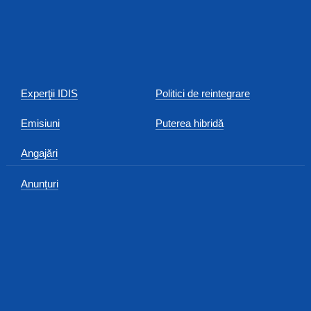
Experţii IDIS
Politici de reintegrare
Emisiuni
Puterea hibridă
Angajări
Anunțuri