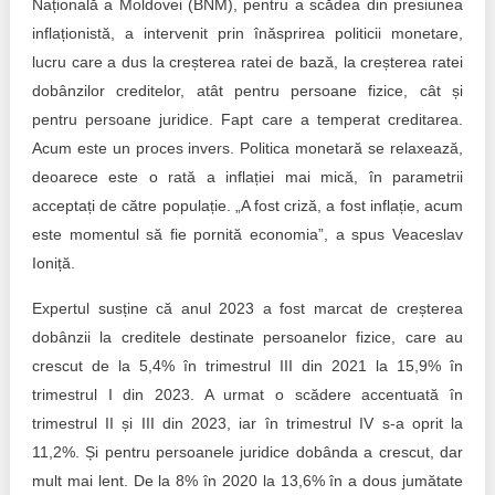
Națională a Moldovei (BNM), pentru a scădea din presiunea
inflaționistă, a intervenit prin înăsprirea politicii monetare,
lucru care a dus la creșterea ratei de bază, la creșterea ratei
dobânzilor creditelor, atât pentru persoane fizice, cât și
pentru persoane juridice. Fapt care a temperat creditarea.
Acum este un proces invers. Politica monetară se relaxează,
deoarece este o rată a inflației mai mică, în parametrii
acceptați de către populație. „A fost criză, a fost inflație, acum
este momentul să fie pornită economia”, a spus Veaceslav
Ioniță.
Expertul susține că anul 2023 a fost marcat de creșterea
dobânzii la creditele destinate persoanelor fizice, care au
crescut de la 5,4% în trimestrul III din 2021 la 15,9% în
trimestrul I din 2023. A urmat o scădere accentuată în
trimestrul II și III din 2023, iar în trimestrul IV s-a oprit la
11,2%. Și pentru persoanele juridice dobânda a crescut, dar
mult mai lent. De la 8% în 2020 la 13,6% în a dous jumătate