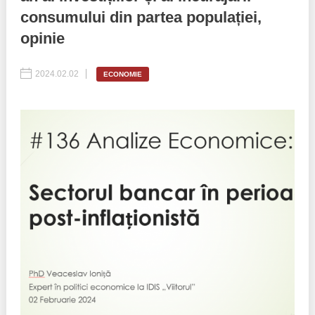
consumului din partea populației,
Politici regionale
Rapoarte
opinie
Bunele practici
Inițiative în derulare
2024.02.02
ECONOMIE
Laborator sociometric
Inițiative desfășurate
Transparența guvernării locale
Manual de proceduri
People Watch
Note & poziții​
Proces democratic
Organigrama IDIS
Agenda Națională de Business
Anunțuri
Puterea hibridă
Consiliul consulativ internațional IDIS
15 minute de realism economic