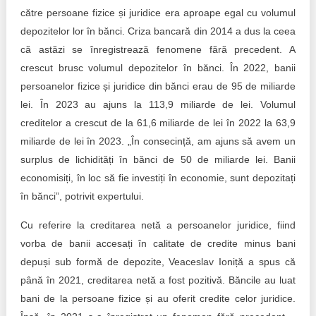
către persoane fizice și juridice era aproape egal cu volumul
depozitelor lor în bănci. Criza bancară din 2014 a dus la ceea
că astăzi se înregistrează fenomene fără precedent. A
crescut brusc volumul depozitelor în bănci. În 2022, banii
persoanelor fizice și juridice din bănci erau de 95 de miliarde
lei. În 2023 au ajuns la 113,9 miliarde de lei. Volumul
creditelor a crescut de la 61,6 miliarde de lei în 2022 la 63,9
miliarde de lei în 2023. „În consecință, am ajuns să avem un
surplus de lichidități în bănci de 50 de miliarde lei. Banii
economisiți, în loc să fie investiți în economie, sunt depozitați
în bănci”, potrivit expertului.
Cu referire la creditarea netă a persoanelor juridice, fiind
vorba de banii accesați în calitate de credite minus bani
depuși sub formă de depozite, Veaceslav Ioniță a spus că
până în 2021, creditarea netă a fost pozitivă. Băncile au luat
bani de la persoane fizice și au oferit credite celor juridice.