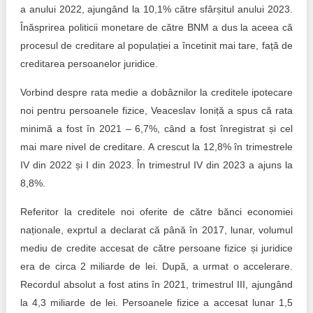
a anului 2022, ajungând la 10,1% către sfârșitul anului 2023.
Înăsprirea politicii monetare de către BNM a dus la aceea că
procesul de creditare al populației a încetinit mai tare, față de
creditarea persoanelor juridice.
Vorbind despre rata medie a dobâznilor la creditele ipotecare
noi pentru persoanele fizice, Veaceslav Ioniță a spus că rata
minimă a fost în 2021 – 6,7%, când a fost înregistrat și cel
mai mare nivel de creditare. A crescut la 12,8% în trimestrele
IV din 2022 și I din 2023. În trimestrul IV din 2023 a ajuns la
8,8%.
Referitor la creditele noi oferite de către bănci economiei
naționale, exprtul a declarat că până în 2017, lunar, volumul
mediu de credite accesat de către persoane fizice și juridice
era de circa 2 miliarde de lei. După, a urmat o accelerare.
Recordul absolut a fost atins în 2021, trimestrul III, ajungând
la 4,3 miliarde de lei. Persoanele fizice a accesat lunar 1,5