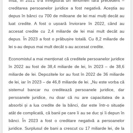
Însă, în 2021 s-a înregistrat un fenomen fără precedent –
creditarea persoanelor juridice a fost negativă. Aceștia au
depus în bănci cu 700 de milioane de lei mai mulți decât au
luat credite. A fost o ușoară înviorare în 2022, când au
accesat credite cu 2,4 miliarde de lei mai mult decât au
depus. În 2023 a fost o prăbușire totală. Cu 8,2 miliarde de
lei s-au depus mai mult decât s-au accesat credite.
Economistul a mai menționat că creditele persoanelor juridice
în 2022 au fost de 38,4 miliarde de lei, în 2023 – de 38,6
miliarde de lei. Depozitele lor au fost în 2022 de 36 miliarde
de lei, iar în 2023 – de 46,8 miliarde de lei. „Nu este vorba că
sistemul bancar nu creditează persoanele juridice, dar
persoanele juridice, nu doar că nu are capacitatea de a
absorbi și a lua credite de la bănci, dar este într-o situație
atât de complicată, că banii pe care îi au se duc și îi depun în
bănci. În 2023 a fost o creditare negativă a persoanelor
juridice. Surplusul de bani a crescut cu 17 miliarde lei, de la