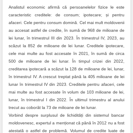
Analistul economic afirmă că persoanelelor fizice le este
caracteristic creditele: de consum; ipotecare; și pentru
afaceri. Cele pentru consum domină. Cel mai mult moldovenii
au accesat astfel de credite, în sumă de 968 de milioane de
lei lunar, în trimestrul III din 2023. În trimestrul IV, 2023, au
scăzut la 852 de milioane de lei lunar. Creditele ipotecare,
cele mai multe au fost accesate în 2021, în sumă de circa
500 de milioane de lei lunar. În timpul crizei din 2022,
creditarea ipotecară a scăzut la 128 de milioane de lei, lunar,
în trimestrul IV. A crescut treptat până la 405 milioane de lei
lunar în trimestrul IV din 2023. Creditele pentru afaceri, cele
mai multe au fost accesate în volum de 103 milioane de lei,
lunar, în trimestrul I din 2022. În ultimul trimestru al anului
trecut au coborât la 73 de milioane de lei lunar.
Vorbind despre surplusul de lichidități din sistemul bancar
moldovenesc, expertul a menționat că până în 2012 nu a fost
atestată o astfel de problemă. Volumul de credite luate de