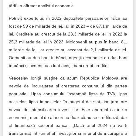
țării”, a afirmat analistul economic.
Potrivit expertului, în 2022 depozitele persoanelor fizice au
fost de 59 de miliarde de lei, iar în 2023 – de 67,1 miliarde de
lei. Creditele au crescut de la 23,3 miliarde de lei în 2022 la
25,3 miliarde de lei în 2023. Moldovenii au pus în bănci 8,1
miliarde de lei, iar credite au accesat de 2,1 miliarde de lei.
Oamenii au dus bani în bănci, agenții economici au dus bani
în bănci și nimeni nu a luat acești bani drept credite.
Veaceslav Ioniță susține că acum Republica Moldova are
nevoie de încurajarea și creșterea consumului din partea
populației. Lipsa consumului înseamnă lipsa de TVA, lipsa
accizelor, lipsa impozitelor în bugetul de stat, iar țara are
nevoie de intensificarea investițiilor. Este anormal ca într-o
economie, mediul de afaceri nu doar că nu se creditează, dar
el finanțează sectorul bancar. „Dacă anul 2024 nu va fi
transformat într-un al al investițiilor și în unul de încurajare a