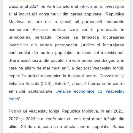
Trend Hunter
Dacă anul 2024 nu va fi transformat într-un an al investițiilor
și al încurajării consumului din partea populației, Republica
Buletin EU-STRAT
Moldova nu are nici o șansă să pornească motoarele
Aplică la BUNELE PRACTICI
economiei. Politicile publice, care vor fi promovate în
următoarea perioadă, trebuie să țintească încurajarea
Transparența întreprinderilor de stat
investițiilor din partea persoanelor juridice și încurajarea
consumului din partea populației, inclusiv cel investițional.
Cele mai bune și cele mai proaste politici locale din
„Fără acest lucru, din păcate, nu vom putea ieși din gaura în
Moldova
care ne aflăm de mai mulți ani”, a declarat Veaceslav Ioniță,
Democrația, independența și transparența instituțiilor
expert în politici economice la Institutul pentru Dezvoltare și
publice-cheie din Moldova
Inițiative Sociale (IDIS) „Viitorul”, vineri, 2 februarie, în cadrul
emisiunii săptămânale „
Analize economice cu Veaceslav
Achiziții publice
Ioniță
”.
Achizițiile publice în vizorul societății civile
Potrivit lui Veaceslav Ioniță, Republica Moldova, în anii 2021,
2022 și 2023 s-a confruntat cu cea mai mare inflație din
ultimii 23 de ani, ceea ce a afectat enorm populația. Banca