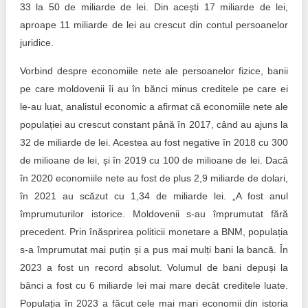
33 la 50 de miliarde de lei. Din acești 17 miliarde de lei,
aproape 11 miliarde de lei au crescut din contul persoanelor
juridice.
Vorbind despre economiile nete ale persoanelor fizice, banii
pe care moldovenii îi au în bănci minus creditele pe care ei
le-au luat, analistul economic a afirmat că economiile nete ale
populației au crescut constant până în 2017, când au ajuns la
32 de miliarde de lei. Acestea au fost negative în 2018 cu 300
de milioane de lei, și în 2019 cu 100 de milioane de lei. Dacă
în 2020 economiile nete au fost de plus 2,9 miliarde de dolari,
în 2021 au scăzut cu 1,34 de miliarde lei. „A fost anul
împrumuturilor istorice. Moldovenii s-au împrumutat fără
precedent. Prin înăsprirea politicii monetare a BNM, populația
s-a împrumutat mai puțin și a pus mai mulți bani la bancă. În
2023 a fost un record absolut. Volumul de bani depuși la
bănci a fost cu 6 miliarde lei mai mare decât creditele luate.
Populația în 2023 a făcut cele mai mari economii din istoria