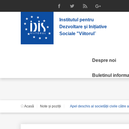
Institutul pentru
Dezvoltare şi Inițiative
Sociale "Viitorul
"
Despre noi
Note și poziții
Buletinul informat
Acasă
Note și poziții
Apel deschis al societății civile către a