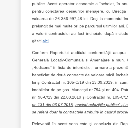
publice. Acest operator economic a încheiat, în anu
pentru colectarea deșeurilor menajere, cu Direcț
valoarea de 26 356 997,48 lei. Deși la momentul înche
prelungit de mai multe ori pe parcursul ultimilor ani
a valorii contractului au fost încheiate după includ
găsiți
aici
.
Conform Raportului auditului conformității asupra e
Generală Locativ-Comunală și Amenajare a mun. Ch
„Rodicons” în lista de interdicție, urmare a prezentă
beneficiat de două contracte de valoare mică înche
lei și Contractul nr. 105-C/19 din 13.09.2019, în sumă
imobilelor de pe șos. Muncești nr.794 și nr. 404. Potri
nr. 96-C/19 din 22.08.2019 și Contractul nr. 105-C/
nr. 131 din 03.07.2015 „privind achizițiile publice” și
se referă doar la contractele atribuite în cadrul proc
Relevantă în acest sens este și concluzia din Rapo