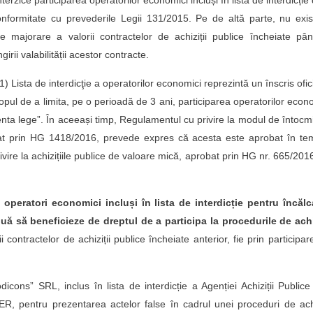
terzice participarea operatorilor economici incluși în lista de interdicție
conformitate cu prevederile Legii 131/2015. Pe de altă parte, nu exi
de majorare a valorii contractelor de achiziții publice încheiate pâ
irii valabilității acestor contracte.
 Lista de interdicţie a operatorilor economici reprezintă un înscris ofici
copul de a limita, pe o perioadă de 3 ani, participarea operatorilor econ
enta lege”. În aceeași timp, Regulamentul cu privire la modul de întocm
robat prin HG 1418/2016, prevede expres că acesta este aprobat în te
vire la achizițiile publice de valoare mică, aprobat prin HG nr. 665/201
 operatori economici incluși în lista de interdicție pentru încălc
inuă să beneficieze de dreptul de a participa la procedurile de achi
 contractelor de achiziții publice încheiate anterior, fie prin participar
ns” SRL, inclus în lista de interdicție a Agenției Achiziții Publice
ER, pentru prezentarea actelor false în cadrul unei proceduri de achi