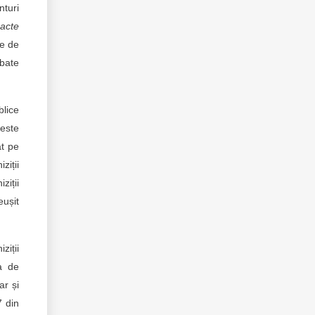
nturi
racte
le de
mbate
blice
 este
t pe
ziții
ziții
eușit
ziții
ta de
ar și
7 din