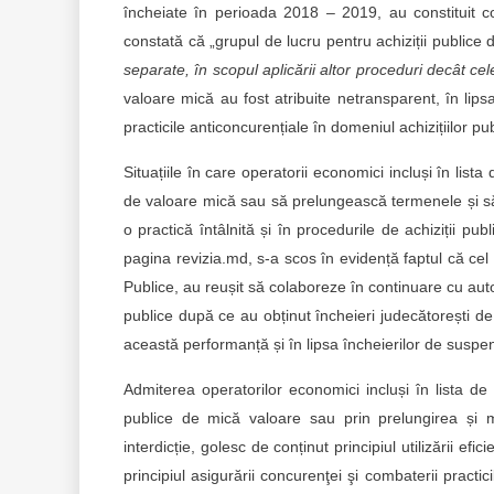
încheiate în perioada 2018 – 2019, au constituit c
constată că „grupul de lucru pentru achiziții public
separate, în scopul aplicării altor proceduri decât c
valoare mică au fost atribuite netransparent, în lip
practicile anticoncurențiale în domeniul achizițiilor pu
Situațiile în care operatorii economici incluși în list
de valoare mică sau să prelungească termenele și să 
o practică întâlnită și în procedurile de achiziții pub
pagina revizia.md, s-a scos în evidență faptul că cel p
Publice, au reușit să colaboreze în continuare cu autor
publice după ce au obținut încheieri judecătorești de s
această performanță și în lipsa încheierilor de suspe
Admiterea operatorilor economici incluși în lista de in
publice de mică valoare sau prin prelungirea și ma
interdicție, golesc de conținut principiul utilizării efic
principiul asigurării concurenţei şi combaterii practic