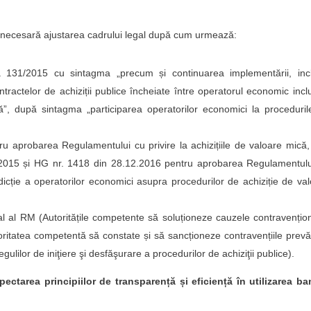
 necesară ajustarea cadrului legal după cum urmează:
 131/2015 cu sintagma „precum și continuarea implementării, incl
tractelor de achiziții publice încheiate între operatorul economic incl
ntă”, după sintagma „participarea operatorilor economici la proceduri
 aprobarea Regulamentului cu privire la achizițiile de valoare mică,
1/2015 și HG nr. 1418 din 28.12.2016 pentru aprobarea Regulamentulu
rdicție a operatorilor economici asupra procedurilor de achiziție de va
l al RM (Autoritățile competente să soluționeze cauzele contravențio
utoritatea competentă să constate și să sancționeze contravențiile prev
ulilor de iniţiere şi desfăşurare a procedurilor de achiziţii publice).
spectarea principiilor de transparență și eficiență în utilizarea ba