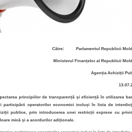
Către: Parlamentul Republicii Mol
Ministerul Finanțelor al Republicii Mol
Agenția Achiziții Pu
13.07.
spectarea principiilor de transparență și eficiență în utilizarea ba
i participării operatorilor economici incluși în lista de interdicț
ziții publice, prin introducerea unei restricții exprese cu privir
loare mică și a acordurilor adiționale.