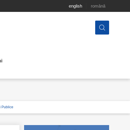
english
română
i
ii Publice