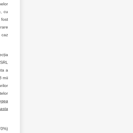
melor
, cu
 fost
orare
t caz
ecția
 SRL
sta a
8 mii
rilor
telor
Legea
easta
 70%)