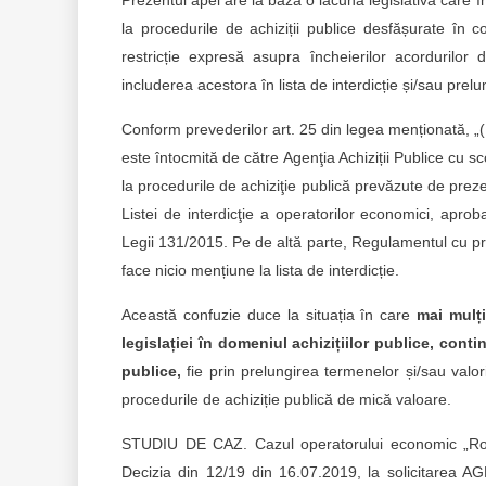
Prezentul apel are la bază o lacună legislativă care în
la procedurile de achiziții publice desfășurate în 
restricție expresă asupra încheierilor acordurilor 
includerea acestora în lista de interdicție și/sau prelung
Conform prevederilor art. 25 din legea menționată, „(1)
este întocmită de către Agenţia Achiziții Publice cu s
la procedurile de achiziţie publică prevăzute de prez
Listei de interdicţie a operatorilor economici, ap
Legii 131/2015. Pe de altă parte, Regulamentul cu pri
face nicio mențiune la lista de interdicție.
Această confuzie duce la situația în care
mai mulți
legislației în domeniul achizițiilor publice, cont
publice,
fie prin prelungirea termenelor și/sau valorii
procedurile de achiziție publică de mică valoare.
STUDIU DE CAZ. Cazul operatorului economic „Rodico
Decizia din 12/19 din 16.07.2019, la solicitarea AG