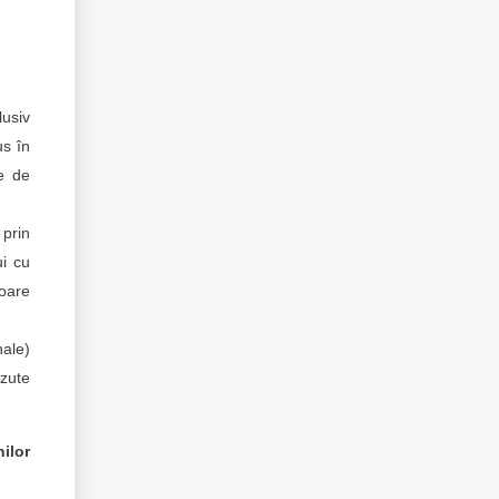
usiv
us în
le de
 prin
i cu
loare
nale)
ăzute
nilor