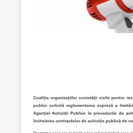
Coaliția organizațiilor societății civile pentru re
publici
solicită reglementarea expresă a limitări
Agenției Achiziții Publice la procedurile de achi
încheierea contractelor de achiziție publică de va