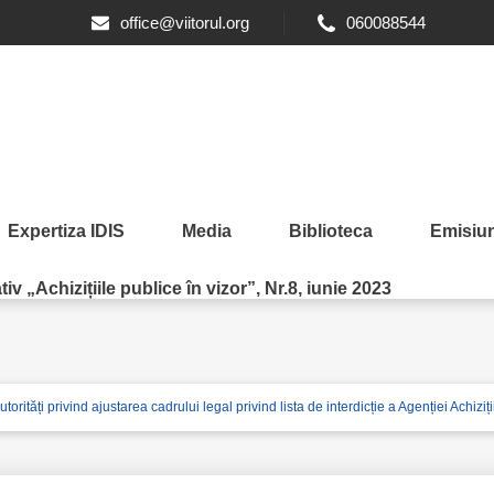
office@viitorul.org
060088544
Expertiza IDIS
Media
Biblioteca
Emisiun
iv „Achizițiile publice în vizor”, Nr.8, iunie 2023
utorități privind ajustarea cadrului legal privind lista de interdicție a Agenției Achiziț