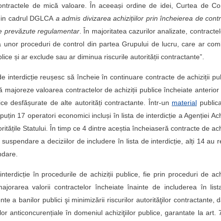
ontractele de mică valoare. În aceeași ordine de idei, Curtea de Co
e din cadrul DGLCA
a admis divizarea achizițiilor prin încheierea de cont
ele prevăzute regulamentar
. În majoritatea cazurilor analizate, contracte
sa unor proceduri de control din partea Grupului de lucru, care ar co
blice și ar exclude sau ar diminua riscurile autorității contractante”.
a de interdicție reușesc să încheie în continuare contracte de achiziții pu
majoreze valoarea contractelor de achiziții publice încheiate anterior
lice desfășurate de alte autorități contractante. Într-un
material
publica
uțin 17 operatori economici incluși în lista de interdicție a Agenției Achi
itățile Statului. În timp ce 4 dintre aceștia încheiaseră contracte de achi
uspendare a deciziilor de includere în lista de interdicție, alți 14 au r
ndare.
terdicție în procedurile de achiziții publice, fie prin proceduri de achi
jorarea valorii contractelor încheiate înainte de includerea în lis
iente a banilor publici şi minimizării riscurilor autorităţilor contractante, d
ilor anticoncurențiale în domeniul achiziţiilor publice, garantate la art. 