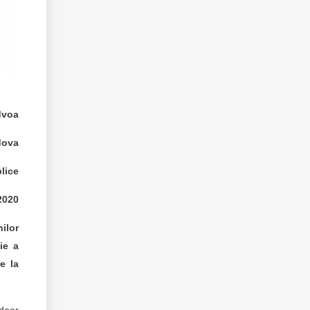
dvoa
dova
blice
2020
nilor
ie a
e la