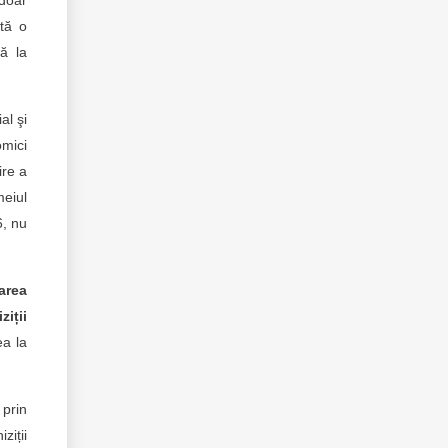
 doar
stă o
nă la
al şi
omici
ire a
meiul
6, nu
area
ziții
ea la
 prin
ziții