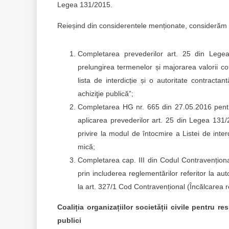
Legea 131/2015.
Reieșind din considerentele menționate, considerăm
Completarea prevederilor art. 25 din Legea
prelungirea termenelor și majorarea valorii con
lista de interdicție și o autoritate contracta
achiziţie publică”;
Completarea HG nr. 665 din 27.05.2016 pentru
aplicarea prevederilor art. 25 din Legea 13
privire la modul de întocmire a Listei de inte
mică;
Completarea cap. III din Codul Contravenționa
prin includerea reglementărilor referitor la a
la art. 327/1 Cod Contravențional (Încălcarea reg
Coaliția organizațiilor societății civile pentru re
publici