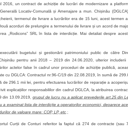
l 2016, un contract de achiziție de lucrări de modernizare a platfor
ia Generală Locativ-Comunală și Amenajare a mun. Chișinău (DGLCA)
ierii, termenul de livrare a lucrărilor era de 15 luni, acest termen a
. Două acorduri de prelungire a termenului de livrare și un acord de maj
erea „Rodicons” SRL în lista de interdicție. Mai detaliat despre aces
xecutării bugetului și gestionării patrimoniului public de către Dir
ișinău pentru anii 2018 – 2019 din 24.06.2020, ulterior includerii
rilor actelor false în cadrul unor proceduri de achiziție publică, acea
iate cu DGLCA: Contractul nr.96-C/19 din 22.08.2019, în sumă de 299.
 de 296.1 mii lei, pentru efectuarea lucrărilor de reparație a acoperișu
vit explicațiilor responsabililor din cadrul DGLCA, la atribuirea contrac
19 din 13.09.2019,
grupul de lucru nu a aplicat prevederile art.25 din 
 nu a examinat lista de interdicție a operatorilor economici, deoarece ac
edurilor de valoare mare: COP, LP, etc
.;
rtul Curții de Conturi referitor la faptul că 274 de contracte (sau