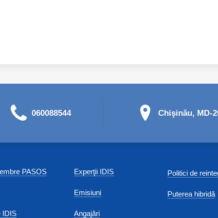
060088544
Chişinău, MD-20
 membre PASOS
Experţii IDIS
Politici de reint
Emisiuni
Puterea hibridă
 IDIS
Angajări