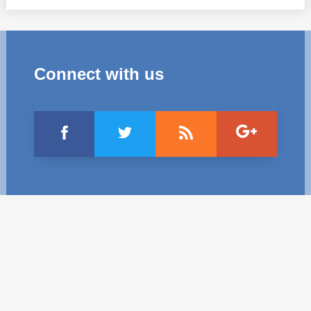
Trend Hunter
Buletin EU-STRAT
Aplică la BUNELE PRACTICI
Connect with us
Transparența întreprinderilor de stat
Cele mai bune și cele mai proaste politici locale din
Moldova
Democrația, independența și transparența instituțiilor
publice-cheie din Moldova
Achiziții publice
Achizițiile publice în vizorul societății civile