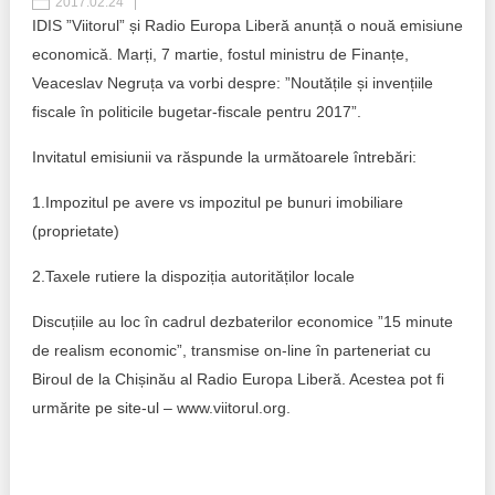
2017.02.24
IDIS ”Viitorul” și Radio Europa Liberă anunță o nouă emisiune
Politici regionale
Rapoarte
economică. Marți, 7 martie, fostul ministru de Finanțe,
Veaceslav Negruța va vorbi despre: ”Noutățile și invențiile
Bunele practici
Inițiative în derulare
fiscale în politicile bugetar-fiscale pentru 2017”.
Laborator sociometric
Inițiative desfășurate
Invitatul emisiunii va răspunde la următoarele întrebări:
Transparența guvernării locale
Manual de proceduri
1.Impozitul pe avere vs impozitul pe bunuri imobiliare
(proprietate)
People Watch
Note & poziții​
2.Taxele rutiere la dispoziția autorităților locale
Proces democratic
Organigrama IDIS
Discuțiile au loc în cadrul dezbaterilor economice ”15 minute
Agenda Națională de Business
de realism economic”, transmise on-line în parteneriat cu
Anunțuri
Biroul de la Chișinău al Radio Europa Liberă. Acestea pot fi
Puterea hibridă
Consiliul consulativ internațional IDIS
urmărite pe site-ul – www.viitorul.org.
15 minute de realism economic