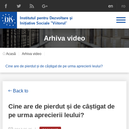
english
rom
Institutul pentru Dezvoltare şi
Inițiative Sociale "Viitorul
"
Arhiva video
Despre noi
Profil
Expertiza IDIS
Acasă
Arhiva video
Politici de reintegrare
Media
Recrutare
Cine are de pierdut și de câștigat de pe urma aprecierii leului?
Biblioteca
Politici economice
Chairman's legacy
Emisiuni
Achizițiile publice în infografice
Acorduri semnate
Back to
Buletinul informativ „Achizițiile publice în vizor”,
Nr.8, iunie 2023
Integrare europeană
Echipa
Cine are de pierdut și de câștigat de
Politici sociale
pe urma aprecierii leului?
Scrisori de mulțumire
Investigații în achizțiile publice
Media despre IDIS