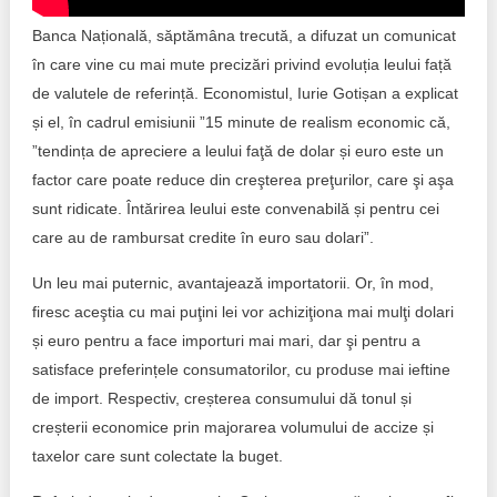
Trend Hunter
Banca Națională, săptămâna trecută, a difuzat un comunicat
Buletin EU-STRAT
în care vine cu mai mute precizări privind evoluția leului față
de valutele de referință. Economistul, Iurie Gotișan a explicat
Aplică la BUNELE PRACTICI
și el, în cadrul emisiunii ”15 minute de realism economic că,
”tendința de apreciere a leului faţă de dolar și euro este un
Transparența întreprinderilor de stat
factor care poate reduce din creşterea preţurilor, care şi aşa
Cele mai bune și cele mai proaste politici locale din
sunt ridicate. Întărirea leului este convenabilă și pentru cei
Moldova
care au de rambursat credite în euro sau dolari”.
Democrația, independența și transparența instituțiilor
Un leu mai puternic, avantajează importatorii. Or, în mod,
publice-cheie din Moldova
firesc aceştia cu mai puţini lei vor achiziţiona mai mulţi dolari
și euro pentru a face importuri mai mari, dar şi pentru a
Achiziții publice
satisface preferințele consumatorilor, cu produse mai ieftine
de import. Respectiv, creșterea consumului dă tonul și
Achizițiile publice în vizorul societății civile
creșterii economice prin majorarea volumului de accize și
taxelor care sunt colectate la buget.