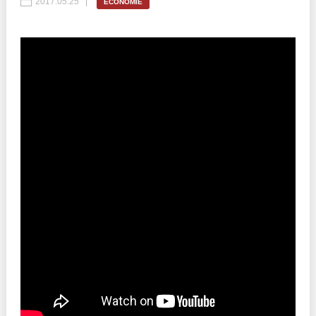
2017.05.25
ECONOMIE
Politici regionale
Rapoarte
Bunele practici
Inițiative în derulare
Laborator sociometric
Inițiative desfășurate
Transparența guvernării locale
Manual de proceduri
People Watch
Note & poziții​
Proces democratic
Organigrama IDIS
Agenda Națională de Business
Anunțuri
Puterea hibridă
Consiliul consulativ internațional IDIS
15 minute de realism economic