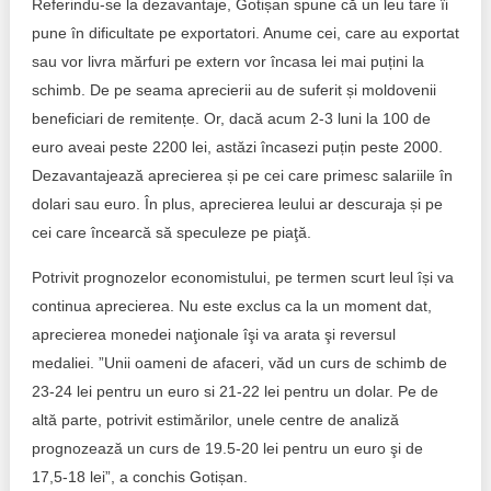
Referindu-se la dezavantaje, Gotișan spune că un leu tare îi
pune în dificultate pe exportatori. Anume cei, care au exportat
sau vor livra mărfuri pe extern vor încasa lei mai puțini la
schimb. De pe seama aprecierii au de suferit și moldovenii
beneficiari de remitențe. Or, dacă acum 2-3 luni la 100 de
euro aveai peste 2200 lei, astăzi încasezi puțin peste 2000.
Dezavantajează aprecierea și pe cei care primesc salariile în
dolari sau euro. În plus, aprecierea leului ar descuraja și pe
cei care încearcă să speculeze pe piaţă.
Potrivit prognozelor economistului, pe termen scurt leul își va
continua aprecierea. Nu este exclus ca la un moment dat,
aprecierea monedei naţionale îşi va arata şi reversul
medaliei. ”Unii oameni de afaceri, văd un curs de schimb de
23-24 lei pentru un euro si 21-22 lei pentru un dolar. Pe de
altă parte, potrivit estimărilor, unele centre de analiză
prognozează un curs de 19.5-20 lei pentru un euro şi de
17,5-18 lei”, a conchis Gotișan.