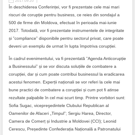
2017.09.20
În deschiderea Conferinței, vor fi prezentate cele mai mari
Politici regionale
Rapoarte
riscuri de corupție pentru business, ce reies din sondajul a
500 de firme din Moldova, efectuat în perioada mai-iunie
Bunele practici
Inițiative în derulare
2017. Totodată, vor fi prezentate instrumentele de integritate
și ”compliance” disponibile pentru sectorul privat, care poate
Laborator sociometric
Inițiative desfășurate
deveni un exemplu de urmat în lupta împotriva corupției.
Transparența guvernării locale
Manual de proceduri
În cadrul evenimentului, va fi prezentată ”Agenda Anticorupție
People Watch
a Businessului” și se vor discuta soluțiile de combatere a
Note & poziții​
corupției, dar și cum poate contribui businessul la eradicarea
Proces democratic
acestui fenomen. Experții naționali se vor referi la cele mai
Organigrama IDIS
bune practici de combatere a corupției și cum pot fi atinse
Agenda Națională de Business
Anunțuri
rezultate palpabile în cel mai scurt timp. Printre vorbitori sunt:
Sofia Sugac, vicepreşedintele Clubului Republican al
Puterea hibridă
Consiliul consulativ internațional IDIS
Oamenilor de Afaceri „Timpul”; Sergiu Harea, Director,
Camera de Comerț și Industrie a Moldovei (CCI); Leonid
15 minute de realism economic
Cerescu, Președinte Confederația Națională a Patronatului