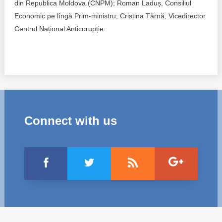
Trend Hunter
din Republica Moldova (CNPM); Roman Laduș, Consiliul
Economic pe lîngă Prim-ministru; Cristina Tărnă, Vicedirector
Buletin EU-STRAT
Centrul Național Anticorupție.
Aplică la BUNELE PRACTICI
Transparența întreprinderilor de stat
Cele mai bune și cele mai proaste politici locale din
Moldova
Connect with us
Democrația, independența și transparența instituțiilor
publice-cheie din Moldova
Achiziții publice
Achizițiile publice în vizorul societății civile