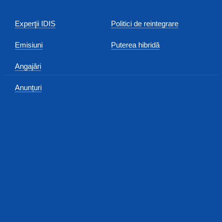
Experţii IDIS
Politici de reintegrare
Emisiuni
Puterea hibridă
Angajări
Anunțuri