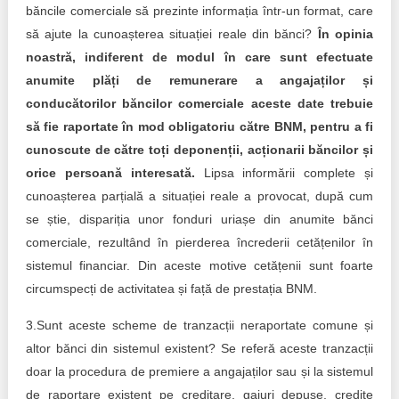
băncile comerciale să prezinte informația într-un format, care
să ajute la cunoașterea situației reale din bănci?
În opinia
noastră, indiferent de modul în care sunt efectuate
anumite plăți de remunerare a angajaților și
conducătorilor băncilor comerciale aceste date trebuie
să fie raportate în mod obligatoriu către BNM, pentru a fi
cunoscute de către toți deponenții, acționarii băncilor și
orice persoană interesată.
Lipsa informării complete și
cunoașterea parțială a situației reale a provocat, după cum
se știe, dispariția unor fonduri uriașe din anumite bănci
comerciale, rezultând în pierderea încrederii cetățenilor în
sistemul financiar. Din aceste motive cetățenii sunt foarte
circumspecți de activitatea și față de prestația BNM.
3.Sunt aceste scheme de tranzacții neraportate comune și
altor bănci din sistemul existent? Se referă aceste tranzacții
doar la procedura de premiere a angajaților sau și la sistemul
de raportare existent pe creditare, gajuri depuse, credite