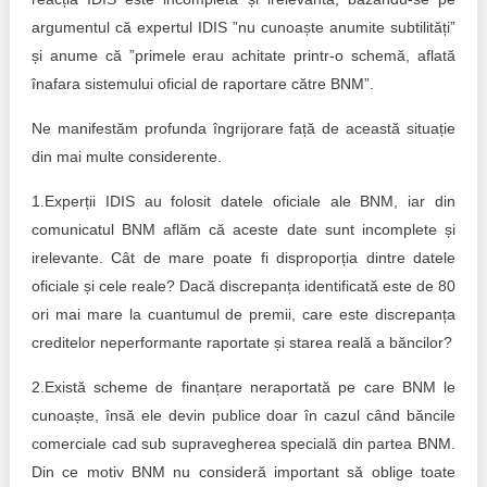
argumentul că expertul IDIS ”nu cunoaște anumite subtilități”
și anume că ”primele erau achitate printr-o schemă, aflată
înafara sistemului oficial de raportare către BNM”.
Ne manifestăm profunda îngrijorare față de această situație
din mai multe considerente.
1.Experții IDIS au folosit datele oficiale ale BNM, iar din
comunicatul BNM aflăm că aceste date sunt incomplete și
irelevante. Cât de mare poate fi disproporția dintre datele
oficiale și cele reale? Dacă discrepanța identificată este de 80
ori mai mare la cuantumul de premii, care este discrepanța
creditelor neperformante raportate și starea reală a băncilor?
2.Există scheme de finanțare neraportată pe care BNM le
cunoaște, însă ele devin publice doar în cazul când băncile
comerciale cad sub supravegherea specială din partea BNM.
Din ce motiv BNM nu consideră important să oblige toate