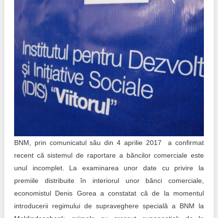
Politici regionale
Rapoarte
Bunele practici
Inițiative în derulare
Laborator sociometric
Inițiative desfășurate
Transparența guvernării locale
Manual de proceduri
People Watch
Note & poziții​
Proces democratic
Organigrama IDIS
BNM, prin comunicatul său din 4 aprilie 2017 a confirmat
Agenda Națională de Business
Anunțuri
recent că sistemul de raportare a băncilor comerciale este
unul incomplet. La examinarea unor date cu privire la
Puterea hibridă
Consiliul consulativ internațional IDIS
premiile distribuite în interiorul unor bănci comerciale,
economistul Denis Gorea a constatat că de la momentul
15 minute de realism economic
introducerii regimului de supraveghere specială a BNM la