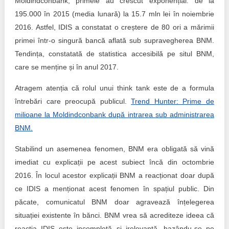
Moldindconbank, primele au crescut exponențial: de la
Trend Hunter
195.000 în 2015 (media lunară) la 15.7 mln lei în noiembrie
Buletin EU-STRAT
2016. Astfel, IDIS a constatat o creștere de 80 ori a mărimii
primei într-o singură bancă aflată sub supravegherea BNM.
Aplică la BUNELE PRACTICI
Tendința, constatată de statistica accesibilă pe situl BNM,
care se menține și în anul 2017.
Transparența întreprinderilor de stat
Atragem atenția că rolul unui think tank este de a formula
Cele mai bune și cele mai proaste politici locale din
întrebări care preocupă publicul.
Trend Hunter: Prime de
Moldova
milioane la Moldindconbank după intrarea sub administrarea
Democrația, independența și transparența instituțiilor
BNM.
publice-cheie din Moldova
Stabilind un asemenea fenomen, BNM era obligată să vină
Achiziții publice
imediat cu explicații pe acest subiect încă din octombrie
2016. În locul acestor explicații BNM a reacționat doar după
Achizițiile publice în vizorul societății civile
ce IDIS a menționat acest fenomen în spațiul public. Din
păcate, comunicatul BNM doar agravează înțelegerea
situației existente în bănci. BNM vrea să acrediteze ideea că
reacția IDIS este incompletă și irelevantă, bazându-se pe