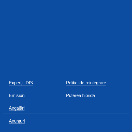
Experţii IDIS
Politici de reintegrare
Emisiuni
Puterea hibridă
Angajări
Anunțuri