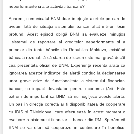
neperformante și alte activități bancare?
Aparent, comunicatul BNM doar întețește alertele pe care le
aveam față de situația sistemului bancar aflat într-un leșin
profund. Acest episod obligă BNM să evalueze minuțios
sistemul de raportare al creditelor neperformante și a
primelor din toate băncile din Republica Moldova, existând
bănuiala rezonabilă că starea de lucruri este mai gravă decât
cea prezentată oficial de BNM. Experiența recentă arată că
ignorarea acestor indicatori de alertă conduc la declanșarea
unor grave crize de funcționalitate a sistemului financiar-
bancar, cu impact devastator pentru economia țării. Este
extrem de important ca BNM să nu neglijeze aceste alerte.
Un pas în direcția corectă ar fi disponibilitatea de cooperare
cu IDIS și TI-Moldova, care efectuează în acest moment o
evaluare a sistemului financiar – bancar din RM. Sperăm că
BNM se va oferi să coopereze în continuare în beneficul