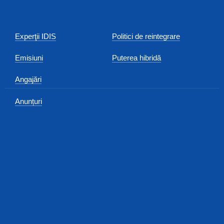
Experţii IDIS
Politici de reintegrare
Emisiuni
Puterea hibridă
Angajări
Anunțuri