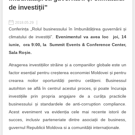
de investiții”
Politici regionale
Rapoarte
2018.05.29
Bunele practici
Inițiative în derulare
Conferința „Rolul businessului în îmbunătățirea guvernării și
climatului de investiții”.
Evenimentul va avea loc joi, 14
Laborator sociometric
Inițiative desfășurate
iunie, ora 9:00, la Summit Events & Conference Center,
Transparența guvernării locale
Sala Roșie.
Manual de proceduri
Atragerea investițiilor străine și a companiilor globale este un
People Watch
Note & poziții​
factor esențial pentru creșterea economiei Moldovei și pentru
Proces democratic
crearea noilor oportunități pentru cetățeni. Businessul
Organigrama IDIS
autohton se află în centrul acestui proces, și poate încuraja
Agenda Națională de Business
Anunțuri
investițiile prin propria angajare de a curăța practicile
businessului și standardele de anti-corruption compliance.
Puterea hibridă
Consiliul consulativ internațional IDIS
Acest eveniment va evidenția cele mai recente istorii de
succes, inclusiv parteneriate dintre asociații de business,
15 minute de realism economic
guvernul Republicii Moldova si a comunității internaționale.