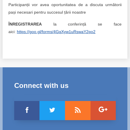
Trend Hunter
Participanții vor avea oportunitatea de a discuta următorii
pași necesari pentru succesul țării noastre
Buletin EU-STRAT
ÎNREGISTRAREA
la conferință se face
Aplică la BUNELE PRACTICI
aici:
https://goo.gl/forms/4GqXyw1uRswaY2po2
Transparența întreprinderilor de stat
Cele mai bune și cele mai proaste politici locale din
Moldova
Democrația, independența și transparența instituțiilor
publice-cheie din Moldova
Connect with us
Achiziții publice
Achizițiile publice în vizorul societății civile