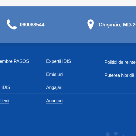
060088544
Chişinău, MD-20
 membre PASOS
Experţii IDIS
Politici de reint
Emisiuni
Puterea hibridă
 IDIS
Angajări
flexii
Anunțuri