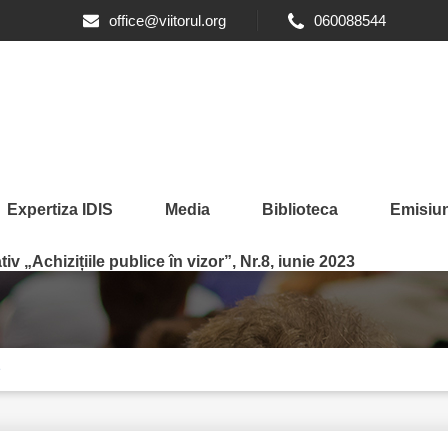
office@viitorul.org
060088544
Expertiza IDIS
Media
Biblioteca
Emisiun
iv „Achizițiile publice în vizor”, Nr.8, iunie 2023
e