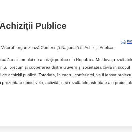
Achiziții Publice
Im
 ”Viitorul” organizează Conferință Națională în Achiziții Publice.
ctuală a sistemului de achiziții publice din Republica Moldova, rezultatel
meniu, precum și cooperarea dintre Guvern și societatea civilă în scopul
ui de achiziții publice. Totodată, în cadrul conferinței, va fi lansat proiectu
 prezentate obiectivele, activitățile și rezultatele așteptate ale proiectul