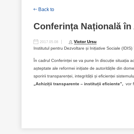
Back to
Conferința Națională în 
Victor Ursu
2017.05.08
Institutul pentru Dezvoltare și Inițiative Sociale (IDIS)
În cadrul Conferinței se va pune în discuție situația a
așteptate ale reformei inițiate de autoritățile din do
sporirii transparenței, integrității și eficienței sistemul
„Achiziții transparente – instituții eficiente”,
vor fi