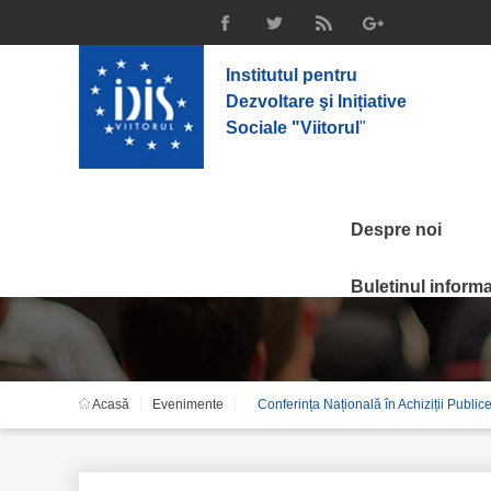
Institutul pentru
Dezvoltare şi Inițiative
Sociale "Viitorul
"
Despre noi
Evenimente
Buletinul informat
Acasă
Evenimente
Conferința Națională în Achiziții Public