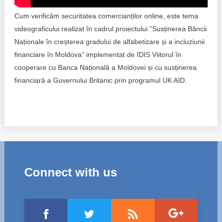
Trend Hunter
Cum verificăm securitatea comercianților online, este tema
Buletin EU-STRAT
videograficului realizat în cadrul proiectului ”Susținerea Băncii
Naționale în creșterea gradului de alfabetizare și a incluziunii
Aplică la BUNELE PRACTICI
financiare în Moldova” implementat de IDIS Viitorul în
cooperare cu Banca Națională a Moldovei și cu susținerea
Transparența întreprinderilor de stat
financiară a Guvernului Britanic prin programul UK AID.
Cele mai bune și cele mai proaste politici locale din
Moldova
Democrația, independența și transparența instituțiilor
publice-cheie din Moldova
Achiziții publice
Connect with us
Achizițiile publice în vizorul societății civile