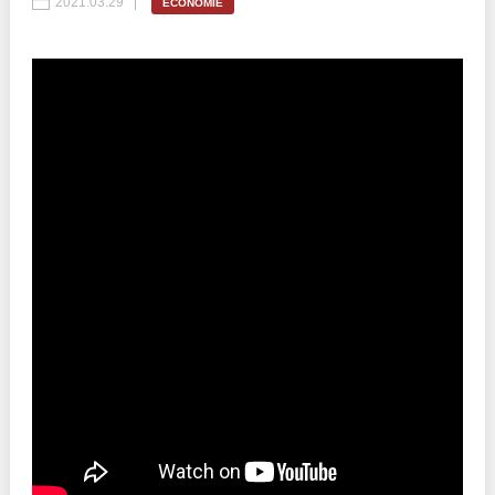
2021.03.29
ECONOMIE
Politici regionale
Rapoarte
Bunele practici
Inițiative în derulare
Laborator sociometric
Inițiative desfășurate
Transparența guvernării locale
Manual de proceduri
People Watch
Note & poziții​
Proces democratic
Organigrama IDIS
Agenda Națională de Business
Anunțuri
Puterea hibridă
Consiliul consulativ internațional IDIS
15 minute de realism economic