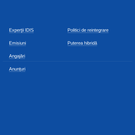
Experţii IDIS
Politici de reintegrare
Emisiuni
Puterea hibridă
Angajări
Anunțuri