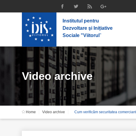
Institutul pentru
Dezvoltare şi Inițiative
Sociale "Viitorul
"
Video archive
Home
Video archive
Cum verificăm securitatea comercianț