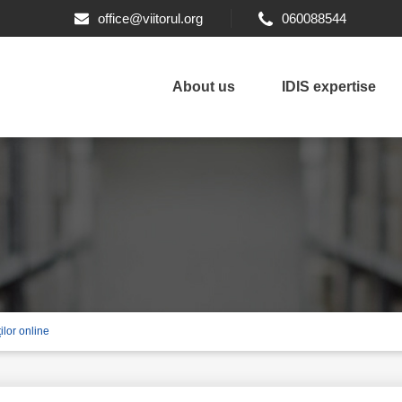
office@viitorul.org
060088544
About us
IDIS expertise
ilor online