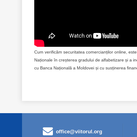
Cum verificăm securitatea comercianților online, este 
Naționale în creșterea gradului de alfabetizare și a i
cu Banca Națională a Moldovei și cu susținerea finan
office@viitorul.org