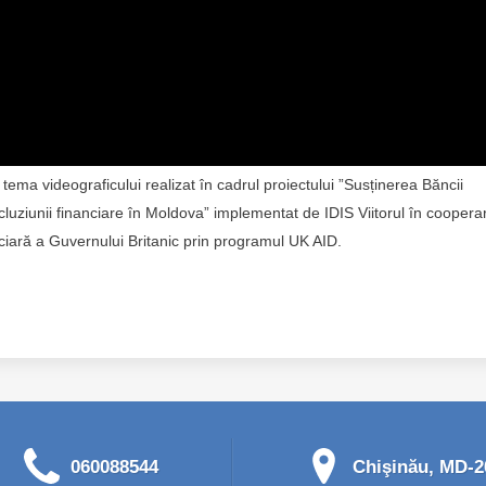
tema videograficului realizat în cadrul proiectului ”Susținerea Băncii
ncluziunii financiare în Moldova” implementat de IDIS Viitorul în coopera
ciară a Guvernului Britanic prin programul UK AID.
060088544
Chişinău, MD-20