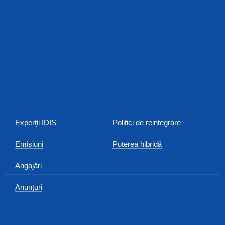
Experţii IDIS
Politici de reintegrare
Emisiuni
Puterea hibridă
Angajări
Anunțuri