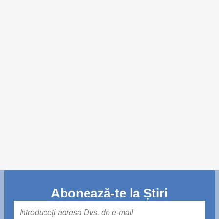
Trend Hunter
Buletin EU-STRAT
Aplică la BUNELE PRACTICI
Transparența întreprinderilor de stat
Cele mai bune și cele mai proaste politici locale din
Moldova
Democrația, independența și transparența instituțiilor
publice-cheie din Moldova
Achiziții publice
Achizițiile publice în vizorul societății civile
Abonează-te la Știri
Mail