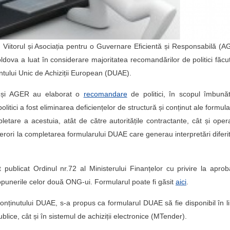
IS) Viitorul și Asociația pentru o Guvernare Eficientă și Responsabilă (
oldova a luat în considerare majoritatea recomandărilor de politici făcu
ntului Unic de Achiziții European (DUAE).
l” și AGER au elaborat o
recomandare
de politici, în scopul îmbunătă
litici a fost eliminarea deficiențelor de structură și conținut ale formula
tare a acestuia, atât de către autoritățile contractante, cât și opera
erori la completarea formularului DUAE care generau interpretări diferit
t publicat Ordinul nr.72 al Ministerului Finanțelor cu privire la apro
punerile celor două ONG-ui. Formularul poate fi găsit
aici
.
conținutului DUAE, s-a propus ca formularul DUAE să fie disponibil în 
blice, cât și în sistemul de achiziții electronice (MTender).