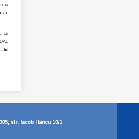
firmă
dova.
t, cu
 DUAE
s din
05, str. Iacob Hâncu 10/1