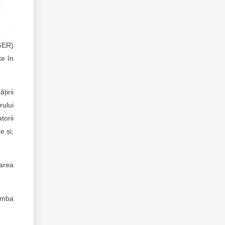
AGER)
te în
țirii
rului
torii
e și,
barea
limba