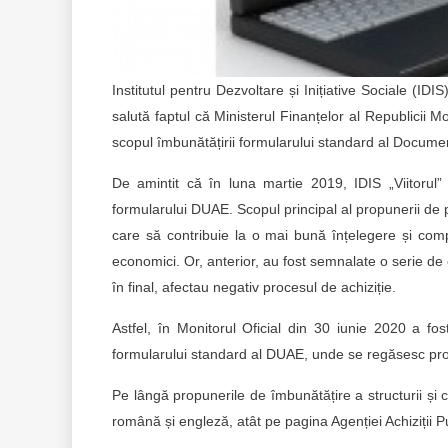
Institutul pentru Dezvoltare și Inițiative Sociale (ID
salută faptul că Ministerul Finanțelor al Republicii M
scopul îmbunătățirii formularului standard al Docume
De amintit că în luna martie 2019, IDIS „Viitoru
formularului DUAE. Scopul principal al propunerii de po
care să contribuie la o mai bună înțelegere și comple
economici. Or, anterior, au fost semnalate o serie de 
în final, afectau negativ procesul de achiziție.
Astfel, în Monitorul Oficial din 30 iunie 2020 a fos
formularului standard al DUAE, unde se regăsesc pro
Pe lângă propunerile de îmbunătățire a structurii și 
română și engleză, atât pe pagina Agenției Achiziții Pu