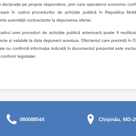
 declarație pe proprie răspundere, prin care operatorul economic con
necesare în cadrul procedurilor de achiziție publică în Republica Mol
is autorității contractante la depunerea ofertei.
ul unei proceduri de achiziție publică anterioară poate fi reutiliza
recte și valabile la data depunerii acestuia. Ofertantul care prezintă în
tate nu confirmă informația indicată în documentul prezentat este exclu
conform legislației.
060088544
Chişinău, MD-20