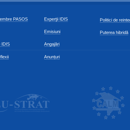
 membre PASOS
Experţii IDIS
Politici de reint
Emisiuni
Puterea hibridă
 IDIS
Angajări
flexii
Anunțuri