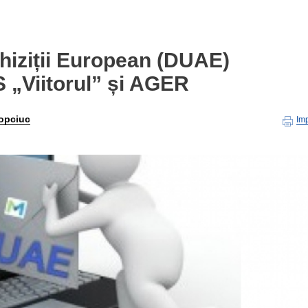
iziții European (DUAE)
S „Viitorul” și AGER
opciuc
Im