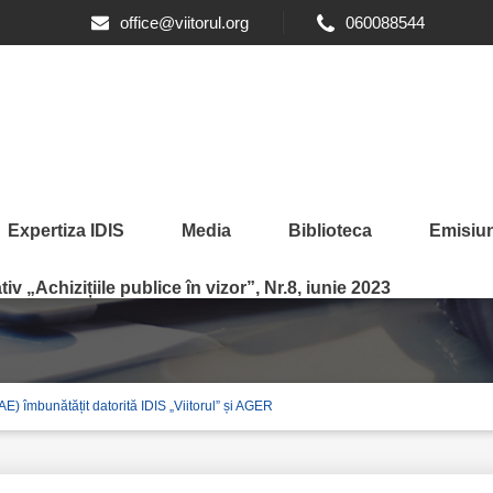
office@viitorul.org
060088544
Expertiza IDIS
Media
Biblioteca
Emisiun
iv „Achizițiile publice în vizor”, Nr.8, iunie 2023
) îmbunătățit datorită IDIS „Viitorul” și AGER