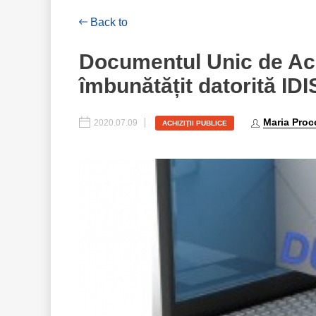
Back to
Documentul Unic de Ach
îmbunătățit datorită IDI
Maria Proc
2020.07.09
ACHIZIŢII PUBLICE