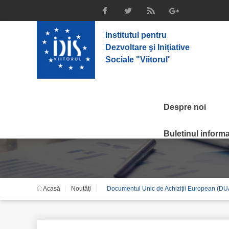
Institutul pentru
Dezvoltare şi Inițiative
Sociale "Viitorul
"
Despre noi
Noutăţi
Buletinul informat
Acasă
Noutăţi
Documentul Unic de Achiziții European (DUAE