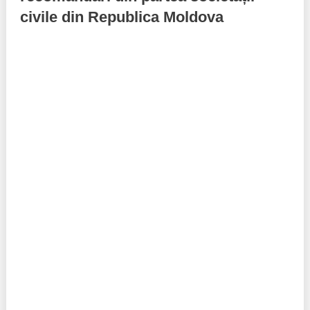
civile din Republica Moldova
Politici regionale
Rapoarte
Bunele practici
Inițiative în derulare
Laborator sociometric
Inițiative desfășurate
Transparența guvernării locale
Manual de proceduri
People Watch
Note & poziții​
Proces democratic
Organigrama IDIS
Agenda Națională de Business
Anunțuri
Puterea hibridă
Consiliul consulativ internațional IDIS
15 minute de realism economic