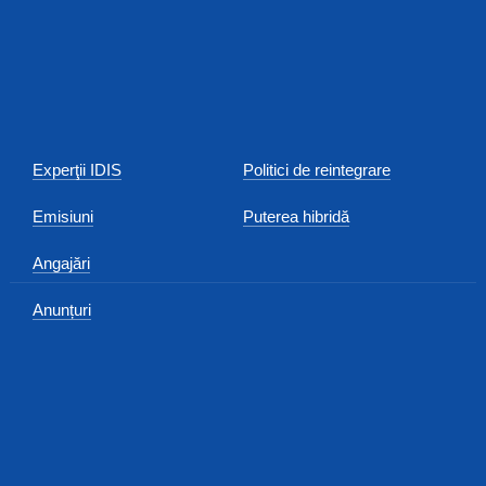
Experţii IDIS
Politici de reintegrare
Emisiuni
Puterea hibridă
Angajări
Anunțuri