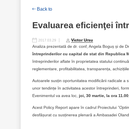
Back to
Evaluarea eficienţei înt
Victor Ursu
2017.03.29
Analiza prezentată de dr. conf, Angela Boguș și de D
întreprinderilor cu capital de stat din Republica
întreprinderilor aflate în proprietatea statului cont
reglementare, profitabilitatea, transparența, achizițiil
Autoarele susțin oportunitatea modificării radicale a 
unor tendințe în activitatea acestor întreprinderi, for
Evenimentul va avea loc,
joi,
30 martie, la ora 11.00
Acest Policy Report apare în cadrul Proiectului
”Optim
desfășurat cu susținerea plenară a Ambasadei Olande