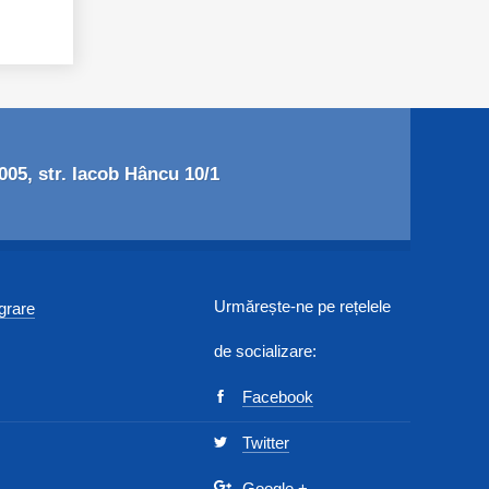
05, str. Iacob Hâncu 10/1
Urmărește-ne pe rețelele
egrare
de socializare:
Facebook
Twitter
Google
+