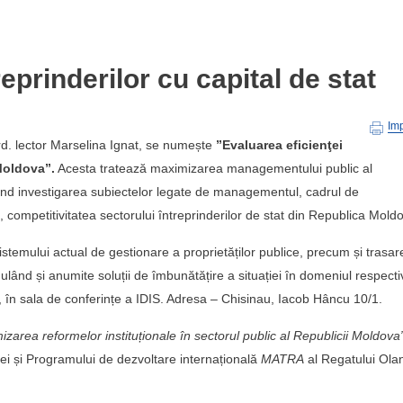
reprinderilor cu capital de stat
Im
rd. lector Marselina Ignat, se numește
”Evaluarea eficienţei
 Moldova”.
Acesta tratează maximizarea managementului public al
inuând investigarea subiectelor legate de managementul, cadrul de
e, competitivitatea sectorului întreprinderilor de stat din Republica Mold
sistemului actual de gestionare a proprietăților publice, precum și trasar
mulând și anumite soluții de îmbunătățire a situației în domeniul respecti
, în sala de conferințe a IDIS. Adresa – Chisinau, Iacob Hâncu 10/1.
izarea reformelor instituționale în sectorul public al Republicii Moldova
i și Programului de dezvoltare internațională
MATRA
al Regatului Ola