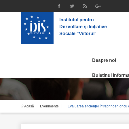
Institutul pentru
Dezvoltare şi Inițiative
Sociale "Viitorul
"
Despre noi
Evenimente
Buletinul informat
Acasă
Evenimente
Evaluarea eficienţei întreprinderilor cu 