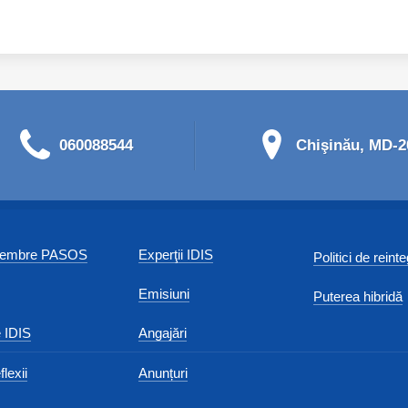
060088544
Chişinău, MD-20
 membre PASOS
Experţii IDIS
Politici de reint
Emisiuni
Puterea hibridă
 IDIS
Angajări
flexii
Anunțuri