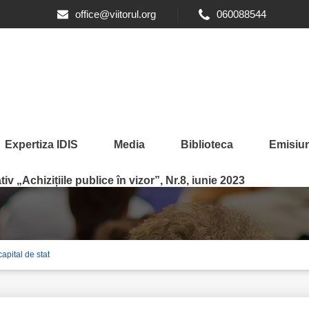
office@viitorul.org
060088544
Expertiza IDIS
Media
Biblioteca
Emisiun
iv „Achizițiile publice în vizor”, Nr.8, iunie 2023
capital de stat