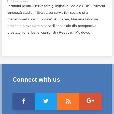
2017.05.26
Institutul pentru Dezvoltare și Inițiative Sociale (IDIS) ”Viitorul”
Politici regionale
Rapoarte
lansează studiul, ”Evaluarea serviciilor sociale și a
mecanismelor instituționale”. Autoarea, Mariana Iațco va
Bunele practici
Inițiative în derulare
prezenta o evaluare a serviciilor sociale din perspectiva
prestatorilor și beneficiarilor din Republicii Moldova.
Laborator sociometric
Inițiative desfășurate
Transparența guvernării locale
Manual de proceduri
People Watch
Note & poziții​
Proces democratic
Organigrama IDIS
Connect with us
Agenda Națională de Business
Anunțuri
Puterea hibridă
Consiliul consulativ internațional IDIS
15 minute de realism economic