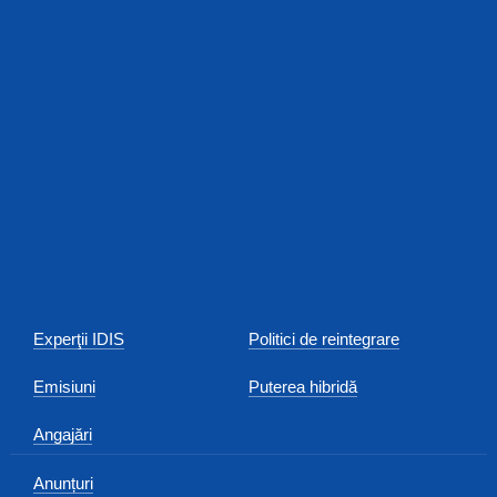
Experţii IDIS
Politici de reintegrare
Emisiuni
Puterea hibridă
Angajări
Anunțuri