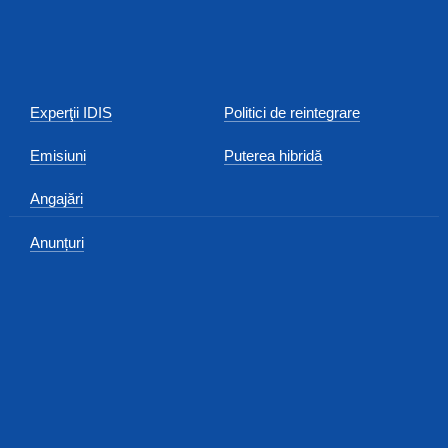
Experţii IDIS
Politici de reintegrare
Emisiuni
Puterea hibridă
Angajări
Anunțuri