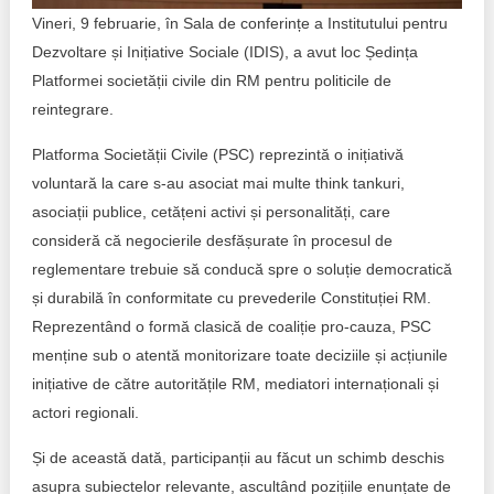
Trend Hunter
Vineri, 9 februarie, în Sala de conferințe a Institutului pentru
Dezvoltare și Inițiative Sociale (IDIS), a avut loc Ședința
Buletin EU-STRAT
Platformei societății civile din RM pentru politicile de
Aplică la BUNELE PRACTICI
reintegrare.
Transparența întreprinderilor de stat
Platforma Societății Civile (PSC) reprezintă o inițiativă
voluntară la care s-au asociat mai multe think tankuri,
Cele mai bune și cele mai proaste politici locale din
asociații publice, cetățeni activi și personalități, care
Moldova
consideră că negocierile desfășurate în procesul de
reglementare trebuie să conducă spre o soluție democratică
Democrația, independența și transparența instituțiilor
publice-cheie din Moldova
și durabilă în conformitate cu prevederile Constituției RM.
Reprezentând o formă clasică de coaliție pro-cauza, PSC
Achiziții publice
menține sub o atentă monitorizare toate deciziile și acțiunile
inițiative de către autoritățile RM, mediatori internaționali și
Achizițiile publice în vizorul societății civile
actori regionali.
Și de această dată, participanții au făcut un schimb deschis
asupra subiectelor relevante, ascultând pozițiile enunțate de