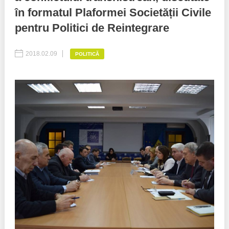
în formatul Plaformei Societății Civile
Politici regionale
Rapoarte
pentru Politici de Reintegrare
Bunele practici
Inițiative în derulare
2018.02.09
POLITICĂ
Laborator sociometric
Inițiative desfășurate
Transparența guvernării locale
Manual de proceduri
People Watch
Note & poziții​
Proces democratic
Organigrama IDIS
Agenda Națională de Business
Anunțuri
Puterea hibridă
Consiliul consulativ internațional IDIS
15 minute de realism economic