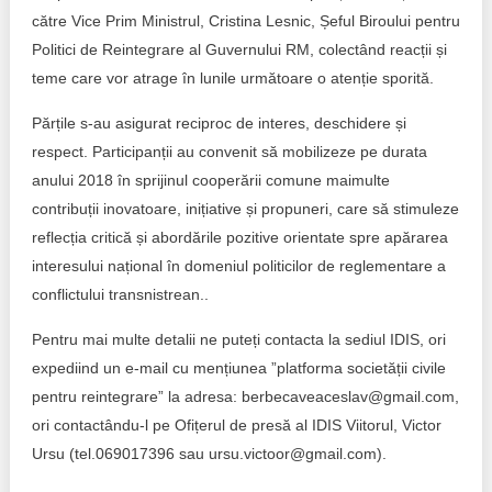
către Vice Prim Ministrul, Cristina Lesnic, Șeful Biroului pentru
Politici de Reintegrare al Guvernului RM, colectând reacții și
teme care vor atrage în lunile următoare o atenție sporită.
Părțile s-au asigurat reciproc de interes, deschidere și
respect. Participanții au convenit să mobilizeze pe durata
anului 2018 în sprijinul cooperării comune maimulte
contribuții inovatoare, inițiative și propuneri, care să stimuleze
reflecția critică și abordările pozitive orientate spre apărarea
interesului național în domeniul politicilor de reglementare a
conflictului transnistrean..
Pentru mai multe detalii ne puteți contacta la sediul IDIS, ori
expediind un e-mail cu mențiunea ”platforma societății civile
pentru reintegrare” la adresa: berbecaveaceslav@gmail.com,
ori contactându-l pe Ofițerul de presă al IDIS Viitorul, Victor
Ursu (tel.069017396 sau ursu.victoor@gmail.com).