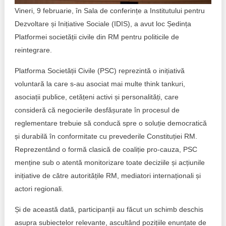
Transparency of state – owned enterprises
Vineri, 9 februarie, în Sala de conferințe a Institutului pentru
Dezvoltare și Inițiative Sociale (IDIS), a avut loc Ședința
The best and the worst local policies in Moldova
Platformei societății civile din RM pentru politicile de
Democracy, independence and transparency of key
reintegrare.
public institutions in Moldova
Platforma Societății Civile (PSC) reprezintă o inițiativă
Integrity of public procurement in Moldova
voluntară la care s-au asociat mai multe think tankuri,
asociații publice, cetățeni activi și personalități, care
Public procurement
consideră că negocierile desfășurate în procesul de
reglementare trebuie să conducă spre o soluție democratică
și durabilă în conformitate cu prevederile Constituției RM.
Reprezentând o formă clasică de coaliție pro-cauza, PSC
menține sub o atentă monitorizare toate deciziile și acțiunile
inițiative de către autoritățile RM, mediatori internaționali și
actori regionali.
Și de această dată, participanții au făcut un schimb deschis
asupra subiectelor relevante, ascultând pozițiile enunțate de