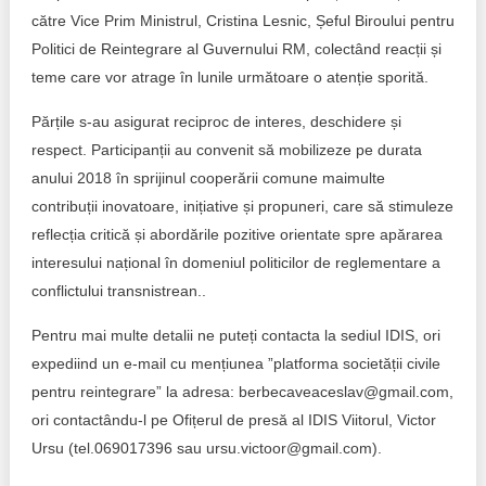
către Vice Prim Ministrul, Cristina Lesnic, Șeful Biroului pentru
Politici de Reintegrare al Guvernului RM, colectând reacții și
teme care vor atrage în lunile următoare o atenție sporită.
Părțile s-au asigurat reciproc de interes, deschidere și
respect. Participanții au convenit să mobilizeze pe durata
anului 2018 în sprijinul cooperării comune maimulte
contribuții inovatoare, inițiative și propuneri, care să stimuleze
reflecția critică și abordările pozitive orientate spre apărarea
interesului național în domeniul politicilor de reglementare a
conflictului transnistrean..
Pentru mai multe detalii ne puteți contacta la sediul IDIS, ori
expediind un e-mail cu mențiunea ”platforma societății civile
pentru reintegrare” la adresa: berbecaveaceslav@gmail.com,
ori contactându-l pe Ofițerul de presă al IDIS Viitorul, Victor
Ursu (tel.069017396 sau ursu.victoor@gmail.com).