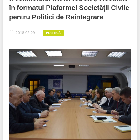
în formatul Plaformei Societății Civile
Best parctices
Reports
pentru Politici de Reintegrare
Governance transparency
Projects in progres
2018.02.09
POLITICĂ
Sociometric Laboratory
Implemented projects
People Watch
Procedures manual
National Business Agenda
Notes & positions
Democratic process
Institutional Charter IDIS
15 minutes of economic realism
Announcements
Hybrid power
IDIS International Advisory Board
EU-STRAT bulletin