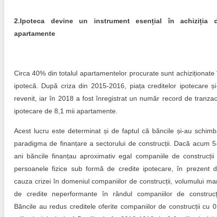
2.Ipoteca devine un instrument esențial în achiziția 
apartamente
Circa 40% din totalul apartamentelor procurate sunt achiziționate 
ipotecă. După criza din 2015-2016, piața creditelor ipotecare și
revenit, iar în 2018 a fost înregistrat un număr record de tranzacț
ipotecare de 8,1 mii apartamente.
Acest lucru este determinat și de faptul că băncile și-au schimb
paradigma de finanțare a sectorului de construcții. Dacă acum 5
ani băncile finanțau aproximativ egal companiile de construcții 
persoanele fizice sub formă de credite ipotecare, în prezent d
cauza crizei în domeniul companiilor de construcții, volumului ma
de credite neperformante în rândul companiilor de construcți
Băncile au redus creditele oferite companiilor de construcții cu 0