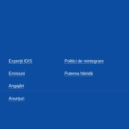
Experţii IDIS
Politici de reintegrare
Emisiuni
Puterea hibridă
Angajări
Anunțuri