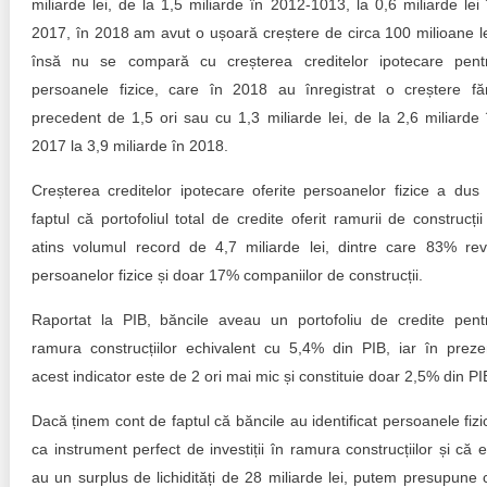
miliarde lei, de la 1,5 miliarde în 2012-1013, la 0,6 miliarde lei 
2017, în 2018 am avut o ușoară creștere de circa 100 milioane le
însă nu se compară cu creșterea creditelor ipotecare pent
persoanele fizice, care în 2018 au înregistrat o creștere fă
precedent de 1,5 ori sau cu 1,3 miliarde lei, de la 2,6 miliarde 
2017 la 3,9 miliarde în 2018.
Creșterea creditelor ipotecare oferite persoanelor fizice a dus 
faptul că portofoliul total de credite oferit ramurii de construcții
atins volumul record de 4,7 miliarde lei, dintre care 83% rev
persoanelor fizice și doar 17% companiilor de construcții.
Raportat la PIB, băncile aveau un portofoliu de credite pent
ramura construcțiilor echivalent cu 5,4% din PIB, iar în preze
acest indicator este de 2 ori mai mic și constituie doar 2,5% din PI
Dacă ținem cont de faptul că băncile au identificat persoanele fizi
ca instrument perfect de investiții în ramura construcțiilor și că e
au un surplus de lichidități de 28 miliarde lei, putem presupune 