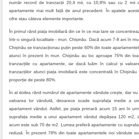
Trend Hunter
număr record de tranzacții 20,4 mii, cu 10,8% sau cu 2 mii 
apartamente mai mult față de anul precedent. În spatele acest
Buletin EU-STRAT
cifre stau câteva elemente importante.
Aplică la BUNELE PRACTICI
În primul rând piața imobiliară din ce în ce mai tare se concentrea
într-o singură localitate - mun. Chișinău. Dacă acum 7-8 ani în mu
Transparența întreprinderilor de stat
Chișinău se tranzacționau puțin peste 60% din toate apartamentel
atunci în prezent în mun. Chișinău au loc aproape 75% din toa
Cele mai bune și cele mai proaste politici locale din
Moldova
tranzacțiile cu apartamente, iar dacă luăm în calcul și valoar
tranzacțiilor atunci piața imobiliară este concentrată în Chișinău 
Democrația, independența și transparența instituțiilor
proporție de peste 80%.
publice-cheie din Moldova
În al doilea rând numărul de apartamente vândute crește, dar nu 
Achiziții publice
valoarea lor vândută, deoarece scade suprafața medie a un
apartament vândut. Astfel, pe piața primară acum 15 ani în ur
Achizițiile publice în vizorul societății civile
suprafața medie a unui apartament vândut depășea 120 m2, i
acum este sub 70 de m2. Lumea preferă apartamente cu suprafa
redusă. În prezent 78% din toate apartamentele noi vândute su