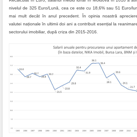
Recalculat în Euro, salariul mediu lunar în Moldova în 2018 a ati
nivelul de 325 Euro/Lună, cea ce este cu 18,6% sau 51 Euro/lu
mai mult decât în anul precedent. În opinia noastră aprecier
valutei naționale în ultimii doi ani a contribuit esențial la reanimar
sectorului imobiliar, după criza din 2015-2016.