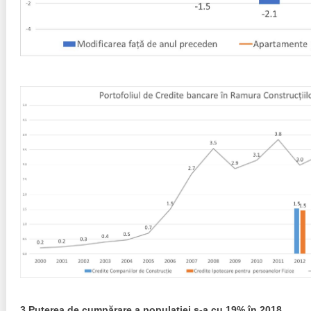
3.Puterea de cumpărare a populației s-a cu 19% în 2018