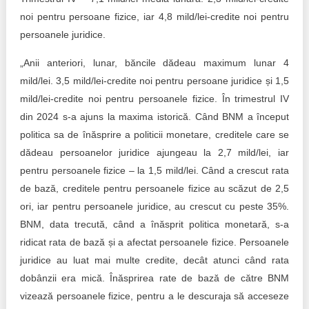
noi pentru persoane fizice, iar 4,8 mild/lei-credite noi pentru
persoanele juridice.
„Anii anteriori, lunar, băncile dădeau maximum lunar 4
mild/lei. 3,5 mild/lei-credite noi pentru persoane juridice și 1,5
mild/lei-credite noi pentru persoanele fizice. În trimestrul IV
din 2024 s-a ajuns la maxima istorică. Când BNM a început
politica sa de înăsprire a politicii monetare, creditele care se
dădeau persoanelor juridice ajungeau la 2,7 mild/lei, iar
pentru persoanele fizice – la 1,5 mild/lei. Când a crescut rata
de bază, creditele pentru persoanele fizice au scăzut de 2,5
ori, iar pentru persoanele juridice, au crescut cu peste 35%.
BNM, data trecută, când a înăsprit politica monetară, s-a
ridicat rata de bază și a afectat persoanele fizice. Persoanele
juridice au luat mai multe credite, decât atunci când rata
dobânzii era mică. Înăsprirea rate de bază de către BNM
vizează persoanele fizice, pentru a le descuraja să acceseze