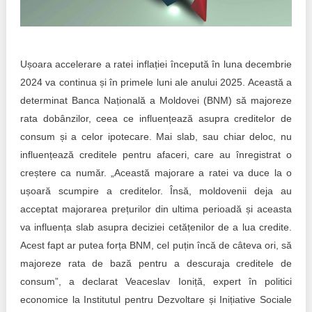
Trend Hunter
Buletin EU-STRAT
Ușoara accelerare a ratei inflației începută în luna decembrie
Aplică la BUNELE PRACTICI
2024 va continua și în primele luni ale anului 2025. Această a
Transparența întreprinderilor de stat
determinat Banca Națională a Moldovei (BNM) să majoreze
rata dobânzilor, ceea ce influențează asupra creditelor de
Cele mai bune și cele mai proaste politici locale din
consum și a celor ipotecare. Mai slab, sau chiar deloc, nu
Moldova
influențează creditele pentru afaceri, care au înregistrat o
creștere ca număr. „Această majorare a ratei va duce la o
Democrația, independența și transparența instituțiilor
publice-cheie din Moldova
ușoară scumpire a creditelor. Însă, moldovenii deja au
acceptat majorarea prețurilor din ultima perioadă și aceasta
Achiziții publice
va influența slab asupra deciziei cetățenilor de a lua credite.
Acest fapt ar putea forța BNM, cel puțin încă de câteva ori, să
Achizițiile publice în vizorul societății civile
majoreze rata de bază pentru a descuraja creditele de
consum”, a declarat Veaceslav Ioniță, expert în politici
economice la Institutul pentru Dezvoltare și Inițiative Sociale