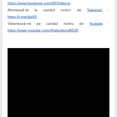
https://www.facebook.com/IDISViitorul
;
Abonează-te la canalul nostru de
Telegram
-
https://t.me/idis93
;
Vizionează-ne pe canalul nostru de
Youtube
-
https://www.youtube.com/@idisviitorul8539
.