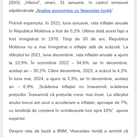
(IDIS) „Viitorul”, vineri, 31 ianuarie, în cadrul emisiunii
săptămânale „
Analize economice cu Veaceslav Ioniță
”.
Potrivit expertului, în 2021, luna ianuarie, rata inflației anuale
în Republica Moldova a fost de 0,2%. Ultima dată acest fapt a
fost înregistrat în 1970. Timp de 50 de ani, Republica
Moldova nu a mai înregistrat o inflație atât de scăzută. La
sfârșitul lui 2021, luna decembrie, rata inflației anuale a ajuns
la 13,9%. În octombrie 2022 – 34,6%, iar în decembrie,
același an – 30,2%. Către decembrie, 2023, a scăzut la 4,2%.
În luna mai, 2024, a ajuns la 3,3%, iar în decembrie, același
an – 6,9%. „Scăderea inflației nu înseamnă scăderea
prețurilor. Înseamnă că prețurile cresc mai încet. La sfârșitul
anului trecut am avut o accelerare a inflației, aproape de 7%,
cu tendință de creștere în următoarele luni spre 10%”, spune
expertul.
Despre rata de bază a BNM, Veaceslav Ioniță a amintit că