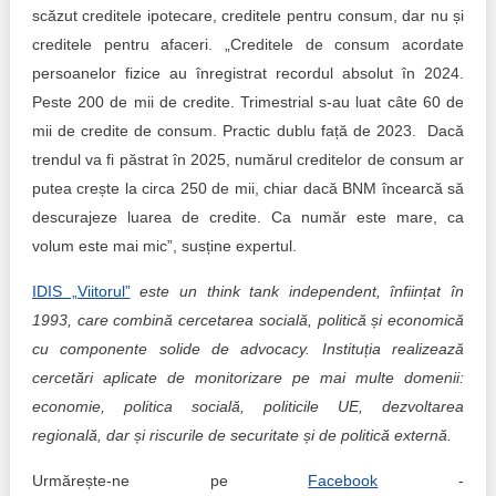
scăzut creditele ipotecare, creditele pentru consum, dar nu și
creditele pentru afaceri. „Creditele de consum acordate
persoanelor fizice au înregistrat recordul absolut în 2024.
Peste 200 de mii de credite. Trimestrial s-au luat câte 60 de
mii de credite de consum. Practic dublu față de 2023. Dacă
trendul va fi păstrat în 2025, numărul creditelor de consum ar
putea crește la circa 250 de mii, chiar dacă BNM încearcă să
descurajeze luarea de credite. Ca număr este mare, ca
volum este mai mic”, susține expertul.
IDIS „Viitorul”
este un think tank independent, înființat în
1993, care combină cercetarea socială, politică și economică
cu componente solide de advocacy. Instituția realizează
cercetări aplicate de monitorizare pe mai multe domenii:
economie, politica socială, politicile UE, dezvoltarea
regională, dar și riscurile de securitate și de politică externă.
Urmărește-ne pe
Facebook
-