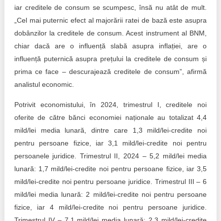
iar creditele de consum se scumpesc, însă nu atât de mult.
„Cel mai puternic efect al majorării ratei de bază este asupra
dobânzilor la creditele de consum. Acest instrument al BNM,
chiar dacă are o influență slabă asupra inflației, are o
influență puternică asupra prețului la creditele de consum și
prima ce face – descurajează creditele de consum”, afirmă
analistul economic.
Potrivit economistului, în 2024, trimestrul I, creditele noi
oferite de către bănci economiei naționale au totalizat 4,4
mild/lei media lunară, dintre care 1,3 mild/lei-credite noi
pentru persoane fizice, iar 3,1 mild/lei-credite noi pentru
persoanele juridice. Trimestrul II, 2024 – 5,2 mild/lei media
lunară: 1,7 mild/lei-credite noi pentru persoane fizice, iar 3,5
mild/lei-credite noi pentru persoane juridice. Trimestrul III – 6
mild/lei media lunară: 2 mild/lei-credite noi pentru persoane
fizice, iar 4 mild/lei-credite noi pentru persoane juridice.
Trimestrul IV – 7,1 mild/lei media lunară: 2,3 mild/lei-credite