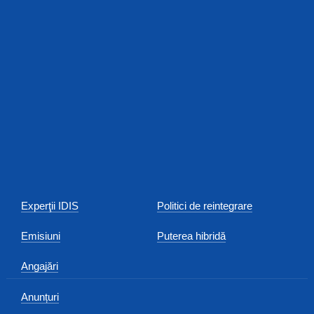
Experţii IDIS
Politici de reintegrare
Emisiuni
Puterea hibridă
Angajări
Anunțuri