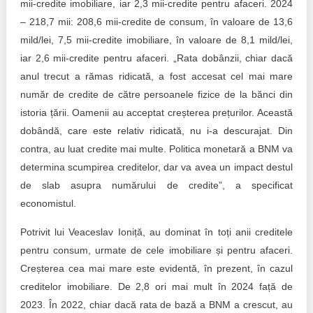
mii-credite imobiliare, iar 2,3 mii-credite pentru afaceri. 2024
– 218,7 mii: 208,6 mii-credite de consum, în valoare de 13,6
mild/lei, 7,5 mii-credite imobiliare, în valoare de 8,1 mild/lei,
iar 2,6 mii-credite pentru afaceri. „Rata dobânzii, chiar dacă
anul trecut a rămas ridicată, a fost accesat cel mai mare
număr de credite de către persoanele fizice de la bănci din
istoria țării. Oamenii au acceptat creșterea prețurilor. Această
dobândă, care este relativ ridicată, nu i-a descurajat. Din
contra, au luat credite mai multe. Politica monetară a BNM va
determina scumpirea creditelor, dar va avea un impact destul
de slab asupra numărului de credite”, a specificat
economistul.
Potrivit lui Veaceslav Ioniță, au dominat în toți anii creditele
pentru consum, urmate de cele imobiliare și pentru afaceri.
Creșterea cea mai mare este evidentă, în prezent, în cazul
creditelor imobiliare. De 2,8 ori mai mult în 2024 față de
2023. În 2022, chiar dacă rata de bază a BNM a crescut, au