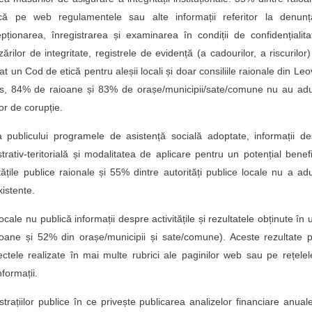
că pe web regulamentele sau alte informații referitor la denunț
epționarea, înregistrarea și examinarea în condiții de confidențialit
izărilor de integritate, registrele de evidență (a cadourilor, a riscurilor)
t un Cod de etică pentru aleșii locali și doar consiliile raionale din Leo
lus, 84% de raioane și 83% de orașe/municipii/sate/comune nu au adu
or de corupție.
ța publicului programele de asistență socială adoptate, informații d
trativ-teritorială și modalitatea de aplicare pentru un potențial benefi
ățile publice raionale și 55% dintre autorități publice locale nu a ad
xistente.
locale nu publică informații despre activitățile și rezultatele obținute în
ioane și 52% din orașe/municipii și sate/comune). Aceste rezultate p
ectele realizate în mai multe rubrici ale paginilor web sau pe rețele
nformații.
ațiilor publice în ce privește publicarea analizelor financiare anual