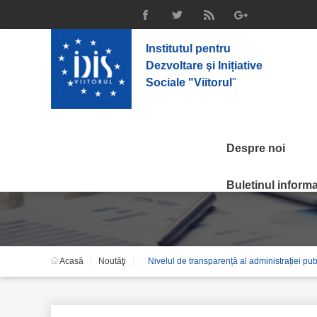
Institutul pentru
Dezvoltare şi Inițiative
Sociale "Viitorul
"
Despre noi
Noutăţi
Buletinul informat
Acasă
Noutăţi
Nivelul de transparență al administrației p