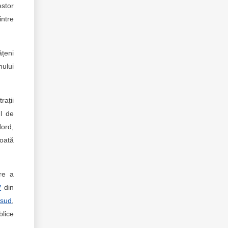
estor
ntre
ățeni
mului
rații
ul de
Nord,
poată
are a
V
din
i
sud
,
blice