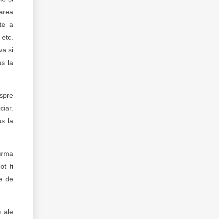
area
ate a
 etc.
va și
s la
espre
ciar.
us la
 urma
ot fi
le de
e ale