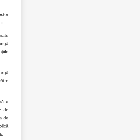
estor
i.
rmate
lângă
țiile
largă
către
apă a
le de
ea de
blică
ă.