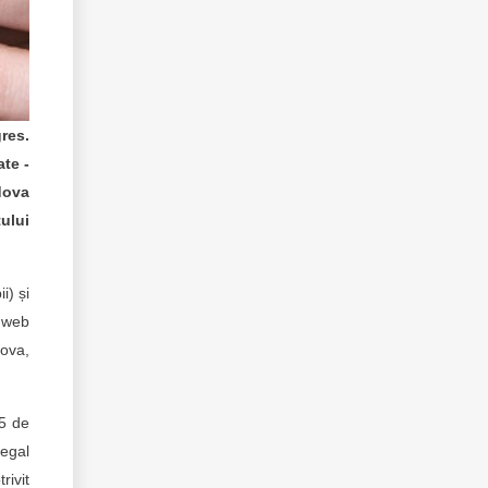
res.
te -
dova
tului
i) și
i web
ova,
55 de
legal
rivit