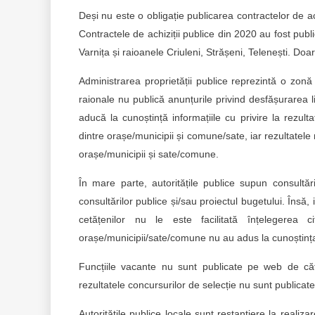
Deși nu este o obligație publicarea contractelor de ach
Contractele de achiziții publice din 2020 au fost publi
Varnița și raioanele Criuleni, Strășeni, Telenești. Doa
Administrarea proprietății publice reprezintă o zonă 
raionale nu publică anunțurile privind desfășurarea li
aducă la cunoștință informațiile cu privire la rezult
dintre orașe/municipii și comune/sate, iar rezultatel
orașe/municipii și sate/comune.
În mare parte, autoritățile publice supun consultă
consultărilor publice și/sau proiectul bugetului. Însă
cetățenilor nu le este facilitată înțelegerea 
orașe/municipii/sate/comune nu au adus la cunoștința ce
Funcțiile vacante nu sunt publicate pe web de căt
rezultatele concursurilor de selecție nu sunt publicate 
Autoritățile publice locale sunt restanțiere la realiza