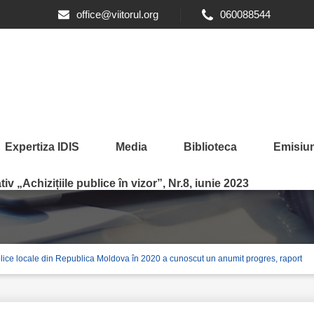
office@viitorul.org
060088544
Expertiza IDIS
Media
Biblioteca
Emisiun
iv „Achizițiile publice în vizor”, Nr.8, iunie 2023
ublice locale din Republica Moldova în 2020 a cunoscut un anumit progres, raport