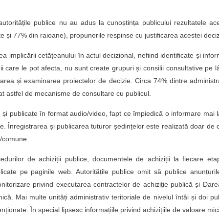
 autoritățile publice nu au adus la cunoștința publicului rezultatele ac
 și 77% din raioane), propunerile respinse cu justificarea acestei decizi
ea implicării cetățeanului în actul decizional, nefiind identificate și info
i care le pot afecta, nu sunt create grupuri și consilii consultative pe 
orarea și examinarea proiectelor de decizie. Circa 74% dintre administra
eat astfel de mecanisme de consultare cu publicul.
te și publicate în format audio/video, fapt ce împiedică o informare mai 
. Înregistrarea și publicarea tuturor ședințelor este realizată doar de 
te/comune.
cedurilor de achiziții publice, documentele de achiziții la fiecare et
licate pe paginile web. Autoritățile publice omit să publice anunțuri
onitorizare privind executarea contractelor de achiziție publică și Dar
ă. Mai multe unități administrativ teritoriale de nivelul întâi și doi pu
ționate. În special lipsesc informațiile privind achizițiile de valoare mic