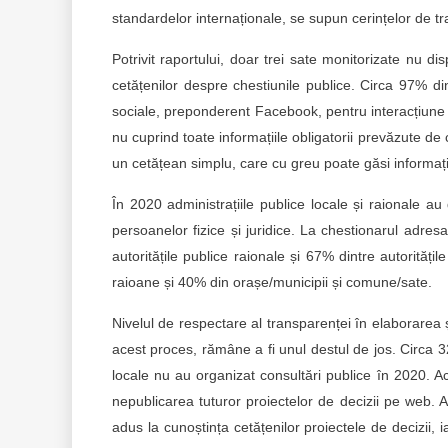
standardelor internaționale, se supun cerințelor de t
Potrivit raportului, doar trei sate monitorizate nu dis
cetățenilor despre chestiunile publice. Circa 97% di
sociale, preponderent Facebook, pentru interacțiune ș
nu cuprind toate informațiile obligatorii prevăzute de 
un cetățean simplu, care cu greu poate găsi informații
În 2020 administrațiile publice locale și raionale au
persoanelor fizice și juridice. La chestionarul adr
autoritățile publice raionale și 67% dintre autorităț
raioane și 40% din orașe/municipii și comune/sate.
Nivelul de respectare al transparenței în elaborarea ș
acest proces, rămâne a fi unul destul de jos. Circa 32%
locale nu au organizat consultări publice în 2020. Ac
nepublicarea tuturor proiectelor de decizii pe web. 
adus la cunoștința cetățenilor proiectele de decizii,