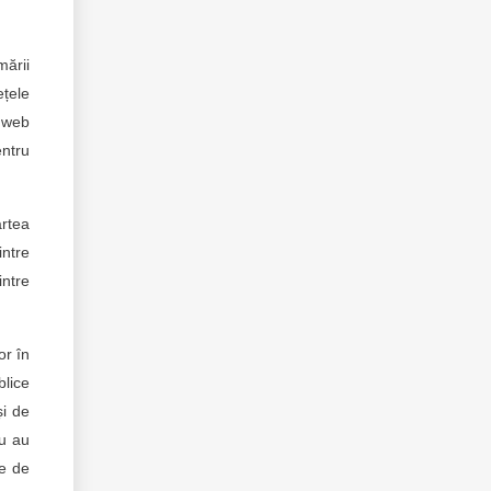
mării
ețele
e web
entru
artea
intre
intre
or în
blice
și de
nu au
te de