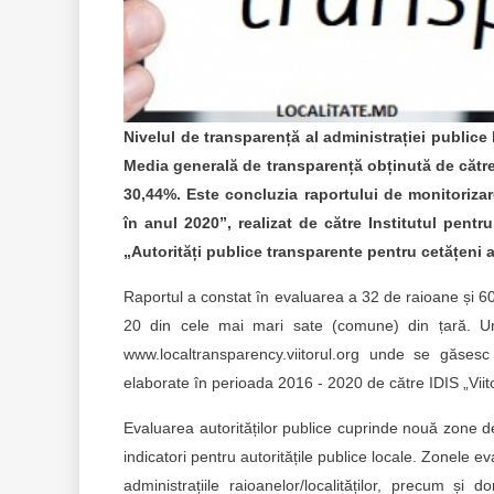
Nivelul de transparență al administrației public
Media generală de transparență obținută de către
30,44%. Este concluzia raportului de monitoriza
în anul 2020”, realizat de către Institutul pentru
„Autorități publice transparente pentru cetățeni ac
Raportul a constat în evaluarea a 32 de raioane și 60 d
20 din cele mai mari sate (comune) din țară. Unită
www.localtransparency.viitorul.org unde se găsesc
elaborate în perioada 2016 - 2020 de către IDIS „Viito
Evaluarea autorităților publice cuprinde nouă zone de
indicatori pentru autoritățile publice locale. Zonele e
administrațiile raioanelor/localităților, precum ș