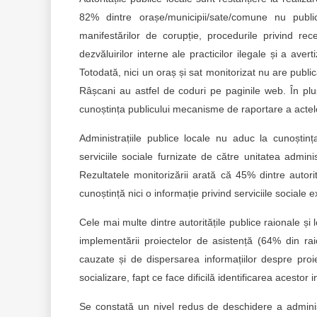
82% dintre orașe/municipii/sate/comune nu publi
manifestărilor de corupție, procedurile privind rec
dezvăluirilor interne ale practicilor ilegale și a avert
Totodată, nici un oraș și sat monitorizat nu are publica
Râșcani au astfel de coduri pe paginile web. În p
cunoștința publicului mecanisme de raportare a actel
Administrațiile publice locale nu aduc la cunoștin
serviciile sociale furnizate de către unitatea adminis
Rezultatele monitorizării arată că 45% dintre autorit
cunoștință nici o informație privind serviciile sociale e
Cele mai multe dintre autoritățile publice raionale și 
implementării proiectelor de asistență (64% din ra
cauzate și de dispersarea informațiilor despre proi
socializare, fapt ce face dificilă identificarea acestor i
Se constată un nivel redus de deschidere a administr