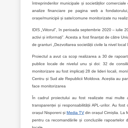
întreprinderilor municipale și societăților comercial
analize financiare pe pagina web a fondatorului,
orașe/municipii și sate/comune monitorizate nu realiz
IDIS „Viitorul”, în perioada septembrie 2020 – iulie 2
activi și informați”. Acesta a fost finanțat de către
de granturi „Dezvoltarea societății civile la nivel loca
Proiectul a avut ca scop realizarea a 30 de rapoarte
publice locale de nivelul unu și doi: 32 de consil
monitorizare au fost implicați 28 de lideri locali, monito
Centru și Sud ale Republicii Moldova. Aceștia au part
face monitorizarea
În cadrul proiectului au fost realizate mai multe 
transparenței și responsabilității APL-urilor. Au fost
orașul Nisporeni și
Media TV
din orașul Cimișlia. La f
pentru ca recomandările și concluziile rapoartelor d
locale.