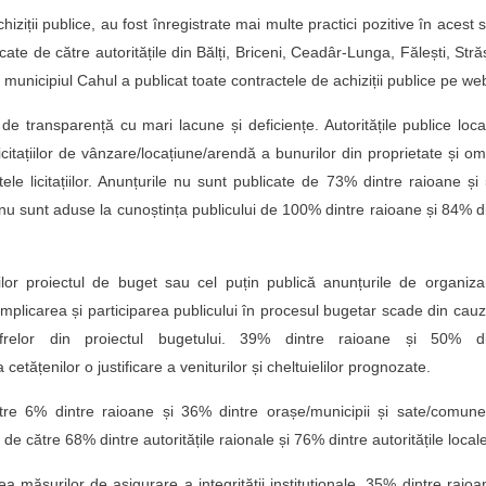
iziții publice, au fost înregistrate mai multe practici pozitive în acest 
cate de către autoritățile din Bălți, Briceni, Ceadâr-Lunga, Fălești, Stră
r municipiul Cahul a publicat toate contractele de achiziții publice pe we
de transparență cu mari lacune și deficiențe. Autoritățile publice loca
citațiilor de vânzare/locațiune/arendă a bunurilor din proprietate și om
atele licitațiilor. Anunțurile nu sunt publicate de 73% dintre raioane ș
e nu sunt aduse la cunoștința publicului de 100% dintre raioane și 84% d
rilor proiectul de buget sau cel puțin publică anunțurile de organiz
, implicarea și participarea publicului în procesul bugetar scade din cau
cifrelor din proiectul bugetului. 39% dintre raioane și 50% di
tățenilor o justificare a veniturilor și cheltuielilor prognozate.
re 6% dintre raioane și 36% dintre orașe/municipii și sate/comune,
de către 68% dintre autoritățile raionale și 76% dintre autoritățile local
rea măsurilor de asigurare a integrității instituționale. 35% dintre raioa