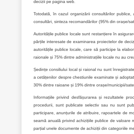
decizii pe pagina web.
Totodată, în cazul organizării consultărilor publice,
consultări, sinteza recomandărilor (95% din orașe/sate
Autoritățile publice locale sunt restanțiere în asigurar
părțile interesate de examinarea proiectelor de decizi
autoritățile publice locale, care să participe la elab
raionale și 75% dintre administrațiile locale nu au cr
Ședințe consiliului local și raional nu sunt înregistra
a cetățenilor despre chestiunile examinate și adoptate
30% dintre raioane și 19% dintre orașe/municipii/sa
Informațiile privind desfășurarea și rezultatele pro
procedurii, sunt publicate selectiv sau nu sunt pub
participare, anunțurile de atribuire, rapoartele de m
seamă anuală privind achizițiile publice de valoare mic
parțial unele documente de achiziții din categoriile men