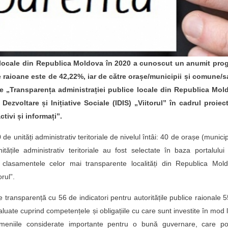
e locale din Republica Moldova în 2020 a cunoscut un anumit prog
 raioane este de 42,22%, iar de către orașe/municipii și comune/sa
re „Transparența administrației publice locale din Republica Mol
 Dezvoltare și Inițiative Sociale (IDIS) „Viitorul” în cadrul proiec
tivi și informați”.
e unități administrativ teritoriale de nivelul întâi: 40 de orașe (municipi
țile administrativ teritoriale au fost selectate în baza portalulu
 clasamentele celor mai transparente localități din Republica Mold
rul”.
 transparență cu 56 de indicatori pentru autoritățile publice raionale 
valuate cuprind competențele și obligațiile cu care sunt investite în mod 
i domeniile considerate importante pentru o bună guvernare, care pot