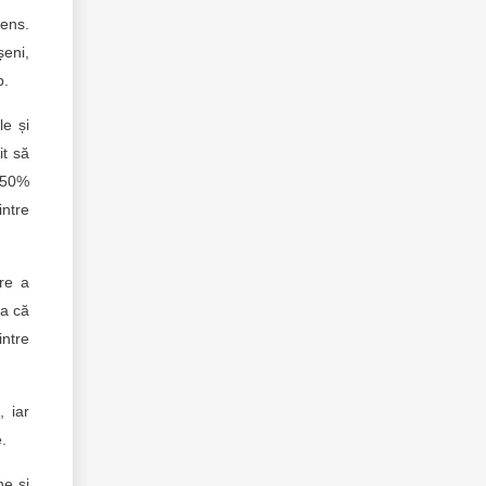
sens.
șeni,
b.
le și
it să
i 50%
intre
are a
za că
ntre
 iar
e.
ne și