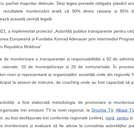
e cu pachet majoritar deținute. Deși legea prevede obligația plasării ac
 rezultatele monitorizării arată că 90% dintre raioane și 85% di
ează această cerință legală.
021, a implementat proiectul „Autorități publice transparente pentru cet
 Uniunea Europeană și Fundatia Konrad Adenauer prin intermediul Progra
l în Republica Moldova”.
 de monitorizare a transparenței și responsabilității a 92 de administ
ii raionale, 20 de municipii/orașe și 20 de comune/sate. În proces
ri civici și reprezentanți ai organizațiilor societății civile din regiunile 
icipat la sesiuni de instruire, de coaching unde au fost capacitați să 
activități: a fost elaborată metodologia de promovare și monitoriz
 organizate trei emisiuni TV la nivel regional, la
Drochia TV
,
Albast T
el, au fost desfășurate trei conferințe regionale (online),
nord
,
centru
ș
e monitorizare și evaluare să fie aduse la cunoștința autorităților pu