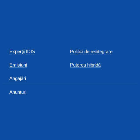
Experţii IDIS
Politici de reintegrare
Emisiuni
Puterea hibridă
Angajări
Anunțuri