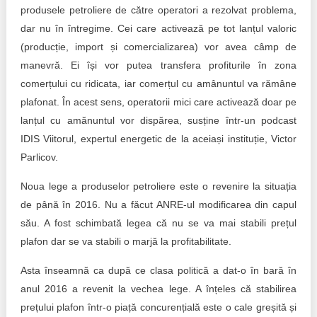
Trend Hunter
produsele petroliere de către operatori a rezolvat problema,
dar nu în întregime. Cei care activează pe tot lanțul valoric
Buletin EU-STRAT
(producție, import și comercializarea) vor avea câmp de
manevră. Ei își vor putea transfera profiturile în zona
Aplică la BUNELE PRACTICI
comerțului cu ridicata, iar comerțul cu amânuntul va rămâne
Transparența întreprinderilor de stat
plafonat. În acest sens, operatorii mici care activează doar pe
lanțul cu amănuntul vor dispărea, susține într-un podcast
Cele mai bune și cele mai proaste politici locale din
IDIS Viitorul, expertul energetic de la aceiași instituție, Victor
Moldova
Parlicov.
Democrația, independența și transparența instituțiilor
Noua lege a produselor petroliere este o revenire la situația
publice-cheie din Moldova
de până în 2016. Nu a făcut ANRE-ul modificarea din capul
Achiziții publice
său. A fost schimbată legea că nu se va mai stabili prețul
plafon dar se va stabili o marjă la profitabilitate.
Achizițiile publice în vizorul societății civile
Asta înseamnă ca după ce clasa politică a dat-o în bară în
anul 2016 a revenit la vechea lege. A înțeles că stabilirea
prețului plafon într-o piață concurențială este o cale greșită și