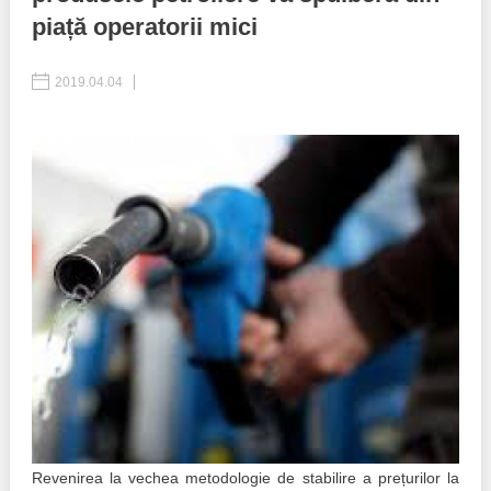
piață operatorii mici
Politici regionale
Rapoarte
2019.04.04
Bunele practici
Inițiative în derulare
Laborator sociometric
Inițiative desfășurate
Transparența guvernării locale
Manual de proceduri
People Watch
Note & poziții​
Proces democratic
Organigrama IDIS
Agenda Națională de Business
Anunțuri
Puterea hibridă
Consiliul consulativ internațional IDIS
15 minute de realism economic
Revenirea la vechea metodologie de stabilire a prețurilor la