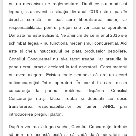
nu un mecanism de reglementare. După ce s-a modificat
legea și s-a revenit la situația din anul 2016 este u pas în
direcția corectă, un pas spre liberalizarea pieței, iar
responsabilitatea pentru prețuri și-o vor asuma operatorii.
Dar asta nu este suficient. Ne amintim de ce în anul 2016 s-a
schimbat legea - nu funcționa mecanismul concurențial. Aici
este și cheia insuccesului pe piața produselor petroliere.
Consiliul Concurenței nu și-a făcut treaba, iar prețurile la
panou erau practic aceleași la toți operatorii. Consumatorul
nu avea alegere. Existau toate semnele că era un acord
anticoncurențial între operatori. În cazul în care exista
concurența la panou problema dispărea. Consiliul
Concurenței nu-și făcea treaba și deputații au decis
transferarea responsabilităților pe umerii ANRE prin
introducerea prețului plafon.
După revenirea la legea veche, Consiliul Concurenței trebuie
să intre pe această piață și să vadă dacă operatorii nu