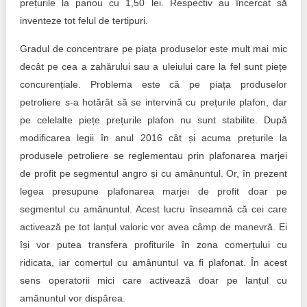
prețurile la panou cu 1,50 lei. Respectiv au încercat să
inventeze tot felul de tertipuri.
Gradul de concentrare pe piața produselor este mult mai mic
decât pe cea a zahărului sau a uleiului care la fel sunt piețe
concurențiale. Problema este că pe piața produselor
petroliere s-a hotărât să se intervină cu prețurile plafon, dar
pe celelalte piețe prețurile plafon nu sunt stabilite. După
modificarea legii în anul 2016 cât și acuma prețurile la
produsele petroliere se reglementau prin plafonarea marjei
de profit pe segmentul angro și cu amânuntul. Or, în prezent
legea presupune plafonarea marjei de profit doar pe
segmentul cu amănuntul. Acest lucru înseamnă că cei care
activează pe tot lanțul valoric vor avea câmp de manevră. Ei
își vor putea transfera profiturile în zona comerțului cu
ridicata, iar comerțul cu amânuntul va fi plafonat. În acest
sens operatorii mici care activează doar pe lanțul cu
amănuntul vor dispărea.