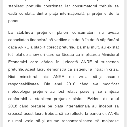
stabilesc prețurile coordonat. Iar consumatorul trebuie să
vadă corelația dintre piața internațională și prețurile de la
panou.
La stabilirea prețurilor plafon consumatorii nu aveau
capacitatea financiară să verifice din două în două săptămâni
dacă ANRE a stabilit corect prețurile. Ba mai mult, au existat
tot felul de show-uri care se făceau cu implicarea Ministerul
Economiei care dădea în judecată ANRE și suspenda
prețurile. Acest lucru demonstra că sistemul a intrat în criză.
Nici ministerul nici ANRE nu vroia să-și asume
responsabilitatea. Din anul 2016 când s-a modificat
metodologia prețurile au fost relativ joase și se simțeau
confortabil la stabilirea prețurilor plafon. Evident din anul
2018 când prețurile pe piața internațională au început să
crească acest lucru trebuia să se reflecte la panou or, ANRE
nu mai vroia să-și asume responsabilitatea să majoreze