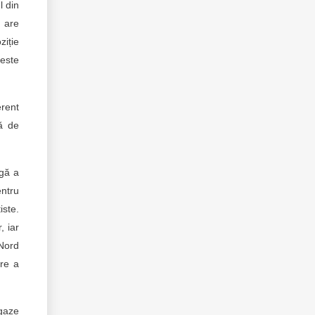
l din
 are
iție
 este
erent
ă de
ngă a
entru
iste.
, iar
 Nord
ire a
(gaze