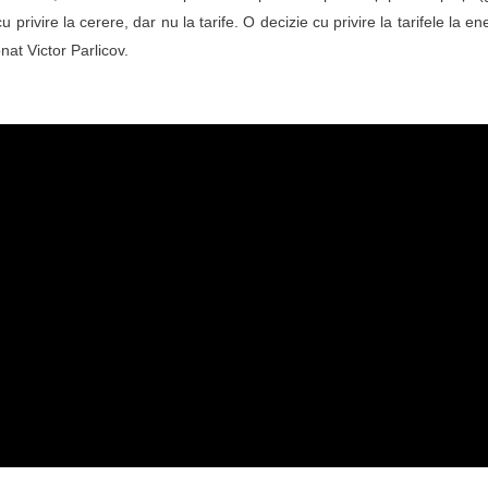
 privire la cerere, dar nu la tarife. O decizie cu privire la tarifele la en
onat Victor Parlicov.