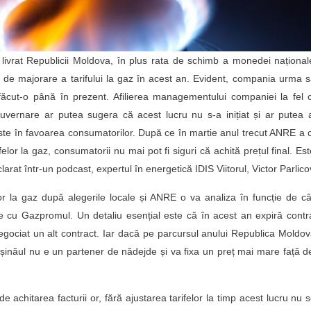
ivrat Republicii Moldova, în plus rata de schimb a monedei național
se de majorare a tarifului la gaz în acest an. Evident, compania urma 
ăcut-o până în prezent. Afilierea managementului companiei la fel 
uvernare ar putea sugera că acest lucru nu s-a inițiat și ar putea 
ste în favoarea consumatorilor. După ce în martie anul trecut ANRE a 
elor la gaz, consumatorii nu mai pot fi siguri că achită prețul final. Es
rat într-un podcast, expertul în energetică IDIS Viitorul, Victor Parlico
r la gaz după alegerile locale și ANRE o va analiza în funcție de c
țiile cu Gazpromul. Un detaliu esențial este că în acest an expiră contr
gociat un alt contract. Iar dacă pe parcursul anului Republica Moldo
inăul nu e un partener de nădejde și va fixa un preț mai mare față d
 achitarea facturii or, fără ajustarea tarifelor la timp acest lucru nu 