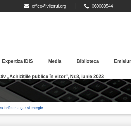
office@viitorul.org
060088544
Expertiza IDIS
Media
Biblioteca
Emisiun
iv „Achizițiile publice în vizor”, Nr.8, iunie 2023
a tarifelor la gaz și energie