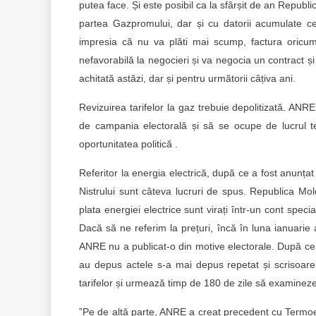
putea face. Și este posibil ca la sfârșit de an Republi
partea Gazpromului, dar și cu datorii acumulate c
impresia că nu va plăti mai scump, factura oricu
nefavorabilă la negocieri și va negocia un contract ș
achitată astăzi, dar și pentru următorii câțiva ani.
Revizuirea tarifelor la gaz trebuie depolitizată. ANRE
de campania electorală și să se ocupe de lucrul 
oportunitatea politică .
Referitor la energia electrică, după ce a fost anunța
Nistrului sunt câteva lucruri de spus. Republica Mol
plata energiei electrice sunt virați într-un cont specia
Dacă să ne referim la prețuri, încă în luna ianuarie 
ANRE nu a publicat-o din motive electorale. După ce 
au depus actele s-a mai depus repetat și scrisoare
tarifelor și urmează timp de 180 de zile să examineze
”Pe de altă parte, ANRE a creat precedent cu Termoeel