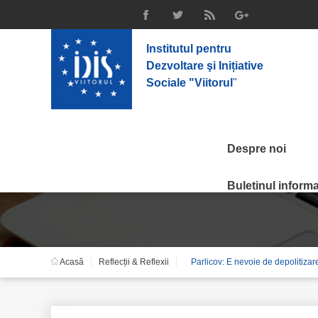
Institutul pentru
Dezvoltare şi Inițiative
Sociale "Viitorul
"
Despre noi
Reflecții & Reflexii
Buletinul informat
Acasă
Reflecții & Reflexii
Parlicov: E nevoie de depolitizare