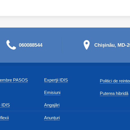
060088544
Chişinău, MD-20
 membre PASOS
Experţii IDIS
Politici de reint
Emisiuni
Puterea hibridă
 IDIS
Angajări
flexii
Anunțuri