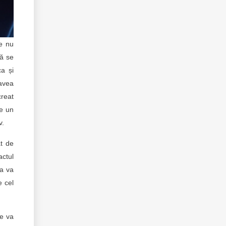
e nu
să se
ca și
avea
creat
te un
v.
ât de
actul
va va
e cel
se va