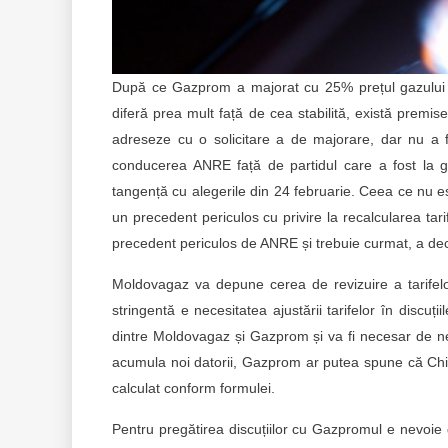
După ce Gazprom a majorat cu 25% prețul gazului l
diferă prea mult față de cea stabilită, există premi
adreseze cu o solicitare a de majorare, dar nu a f
conducerea ANRE față de partidul care a fost la g
tangență cu alegerile din 24 februarie. Ceea ce nu e
un precedent periculos cu privire la recalcularea tarif
precedent periculos de ANRE și trebuie curmat, a decla
Moldovagaz va depune cerea de revizuire a tarifelo
stringentă e necesitatea ajustării tarifelor în discu
dintre Moldovagaz și Gazprom și va fi necesar de ne
acumula noi datorii, Gazprom ar putea spune că Chiș
calculat conform formulei.
Pentru pregătirea discuțiilor cu Gazpromul e nevoie de