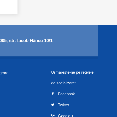
05, str. Iacob Hâncu 10/1
Urmărește-ne pe rețelele
egrare
de socializare:
Facebook
Twitter
Google
+