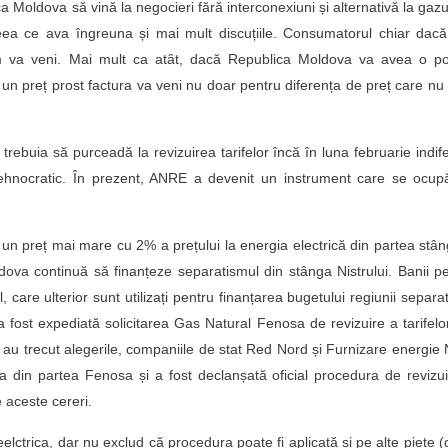
ca Moldova să vină la negocieri fără interconexiuni și alternativă la gazu
eea ce ava îngreuna și mai mult discuțiile. Consumatorul chiar dacă
m va veni. Mai mult ca atât, dacă Republica Moldova va avea o poz
i un preț prost factura va veni nu doar pentru diferența de preț care nu
 trebuia să purceadă la revizuirea tarifelor încă în luna februarie indif
tehnocratic. În prezent, ANRE a devenit un instrument care se ocup
t un preț mai mare cu 2% a prețului la energia electrică din partea stâ
dova continuă să finanțeze separatismul din stânga Nistrului. Banii p
l, care ulterior sunt utilizați pentru finanțarea bugetului regiunii separat
a fost expediată solicitarea Gas Natural Fenosa de revizuire a tarifelor
au trecut alegerile, companiile de stat Red Nord și Furnizare energie
a din partea Fenosa și a fost declanșată oficial procedura de revizu
 aceste cereri.
ctrica, dar nu exclud că procedura poate fi aplicată și pe alte piețe 