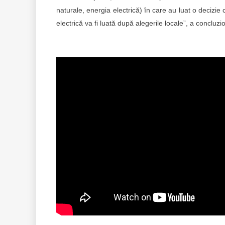
naturale, energia electrică) în care au luat o decizie cu
electrică va fi luată după alegerile locale”, a concluzi