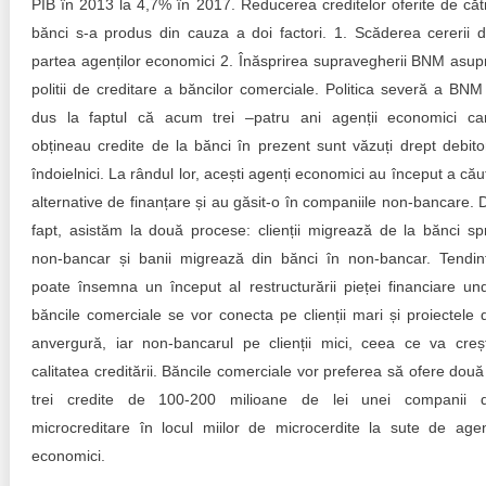
PIB în 2013 la 4,7% în 2017. Reducerea creditelor oferite de căt
bănci s-a produs din cauza a doi factori. 1. Scăderea cererii d
partea agenților economici 2. Înăsprirea supravegherii BNM asup
politii de creditare a băncilor comerciale. Politica severă a BNM
dus la faptul că acum trei –patru ani agenții economici ca
obțineau credite de la bănci în prezent sunt văzuți drept debito
îndoielnici. La rândul lor, acești agenți economici au început a cău
alternative de finanțare și au găsit-o în companiile non-bancare. 
fapt, asistăm la două procese: clienții migrează de la bănci sp
non-bancar și banii migrează din bănci în non-bancar. Tendin
poate însemna un început al restructurării pieței financiare un
băncile comerciale se vor conecta pe clienții mari și proiectele 
anvergură, iar non-bancarul pe clienții mici, ceea ce va creș
calitatea creditării. Băncile comerciale vor preferea să ofere două
trei credite de 100-200 milioane de lei unei companii 
microcreditare în locul miilor de microcerdite la sute de agen
economici.