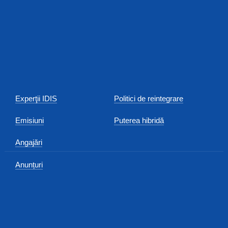
Experţii IDIS
Politici de reintegrare
Emisiuni
Puterea hibridă
Angajări
Anunțuri