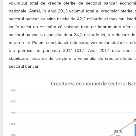
Trend Hunter
volumului total de credite oferite de sectorul bancar economi
naționale. Astfel, în anul 2013 volumul total al creditelor oferite 
Buletin EU-STRAT
sectorul bancar au atins nivelul de 42,2 miliarde lei maximul istori
iar în acest an estimăm că volumul total de împrumuturi oferit 
Aplică la BUNELE PRACTICI
sectorul bancar va constitui doar 34,2 miliarde lei, o reducere de
Transparența întreprinderilor de stat
miliarde lei. Putem constata că reducerea volumului total de credi
s-a petrecut în perioada 2014-1017. Anul 2017 este unul 
Cele mai bune și cele mai proaste politici locale din
stabilizare, însă nu de creștere a volumului de credite oferite 
Moldova
sectorul bancar.
Democrația, independența și transparența instituțiilor
publice-cheie din Moldova
Achiziții publice
Achizițiile publice în vizorul societății civile