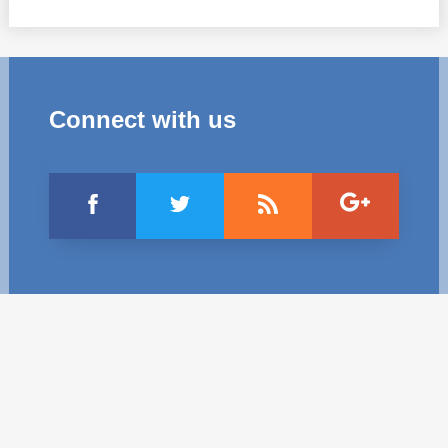
Trend Hunter
Buletin EU-STRAT
Aplică la BUNELE PRACTICI
Connect with us
Transparența întreprinderilor de stat
Cele mai bune și cele mai proaste politici locale din
Moldova
Democrația, independența și transparența instituțiilor
publice-cheie din Moldova
Achiziții publice
Achizițiile publice în vizorul societății civile