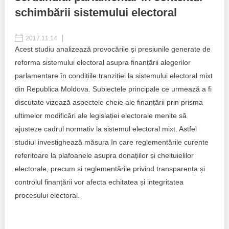
schimbării sistemului electoral
Politici regionale
Rapoarte
2017.11.14
Bunele practici
Inițiative în derulare
Acest studiu analizează provocările și presiunile generate de
reforma sistemului electoral asupra finanțării alegerilor
Laborator sociometric
Inițiative desfășurate
parlamentare în condițiile tranziției la sistemului electoral mixt
Transparența guvernării locale
din Republica Moldova. Subiectele principale ce urmează a fi
Manual de proceduri
discutate vizează aspectele cheie ale finanțării prin prisma
People Watch
ultimelor modificări ale legislației electorale menite să
Note & poziții​
ajusteze cadrul normativ la sistemul electoral mixt. Astfel
Proces democratic
Organigrama IDIS
studiul investighează măsura în care reglementările curente
referitoare la plafoanele asupra donațiilor și cheltuielilor
Agenda Națională de Business
Anunțuri
electorale, precum și reglementările privind transparența și
controlul finanțării vor afecta echitatea și integritatea
Puterea hibridă
Consiliul consulativ internațional IDIS
procesului electoral.
15 minute de realism economic