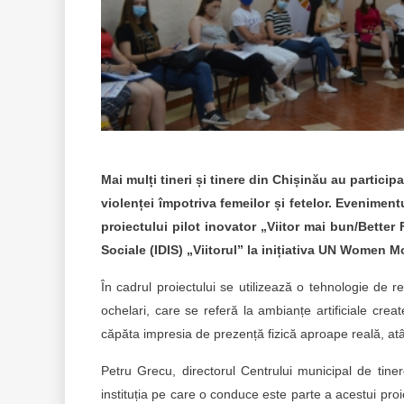
Mai mulți tineri și tinere din Chișinău au partici
violenței împotriva femeilor și fetelor. Eveniment
proiectului pilot inovator „Viitor mai bun/Better 
Sociale (IDIS) „Viitorul” la inițiativa UN Women Mo
În cadrul proiectului se utilizează o tehnologie de 
ochelari, care se referă la ambianțe artificiale create
căpăta impresia de prezență fizică aproape reală, atât 
Petru Grecu, directorul Centrului municipal de tin
instituția pe care o conduce este parte a acestui proie