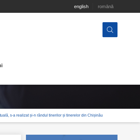
english
română
i
ală, s-a realizat și-n rândul tinerilor și tinerelor din Chișinău