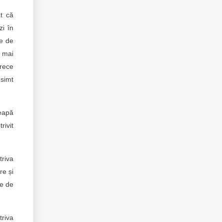
at că
zi în
ne de
u mai
arece
 simt
ceapă
rivit
triva
re și
se de
triva