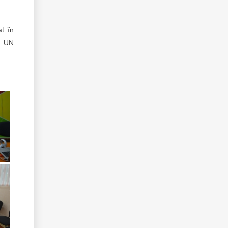
at în
ea UN