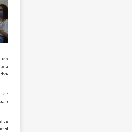
nirea
rte a
ative
he de
poate
ul că
ar și