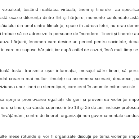
zualizat, testând realitatea virtuală, tinerii și tinerele au specific
stă ocazie diferența dintre flirt și hărțuire, momente confundate astă
 băiatului din unul dintre filmulețe, spuse în adresa fetei, nu erau dem
ri trebuie să se adreseze la persoane de încredere. Tinerii și tinerele a
cauza hărțuirii, fenomen care devine un pericol pentru societate, deo
n care au supuse hărțuirii, iar după astfel de cazuri, încă mult timp se
tuală testat transmite ușor informația, mesajul către tineri, să per
mandat crearea mai multor filmulețe cu asemenea scenarii, deoarece, pot
viziunea unor tineri cu stereotipuri, care cred în anumite mituri sexiste.
ă sprijine promovarea egalității de gen și prevenirea violenței împo
inere și tineri, cu vârste cuprinse între 18 și 35 de ani, inclusiv profesoa
iții de învățământ, centre de tineret, organizații non guvernamentale condu
lte mese rotunde și vor fi organizate discuții pe tema violenței împo