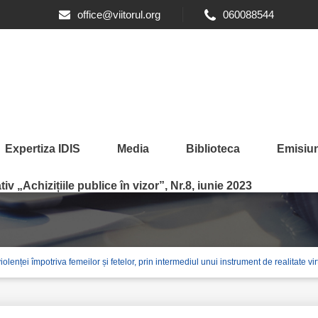
office@viitorul.org
060088544
Expertiza IDIS
Media
Biblioteca
Emisiun
iv „Achizițiile publice în vizor”, Nr.8, iunie 2023
enței împotriva femeilor și fetelor, prin intermediul unui instrument de realitate virtu