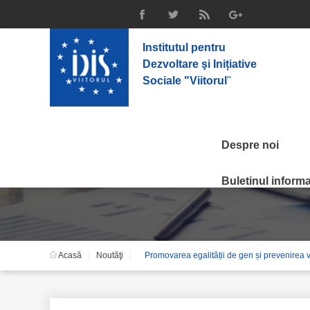
Institutul pentru
Dezvoltare şi Inițiative
Sociale "Viitorul
"
Despre noi
Noutăţi
Buletinul informat
Acasă
Noutăţi
Promovarea egalității de gen și prevenirea viol