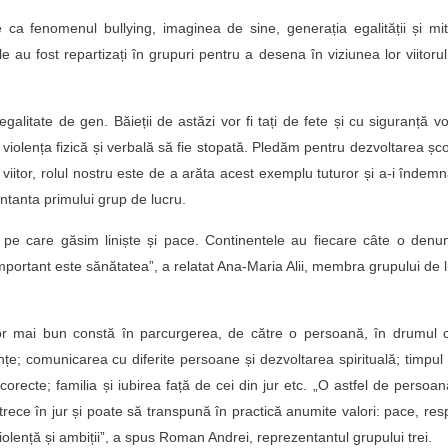
ca fenomenul bullying, imaginea de sine, generația egalității și mit
rele au fost repartizați în grupuri pentru a desena în viziunea lor viitoru
alitate de gen. Băieții de astăzi vor fi tați de fete și cu siguranță v
iolența fizică și verbală să fie stopată. Pledăm pentru dezvoltarea școl
itor, rolul nostru este de a arăta acest exemplu tuturor și a-i îndem
tanta primului grup de lucru.
pe care găsim liniște și pace. Continentele au fiecare câte o denu
ai important este sănătatea”, a relatat Ana-Maria Alii, membra grupului de 
itor mai bun constă în parcurgerea, de către o persoană, în drumul 
e; comunicarea cu diferite persoane și dezvoltarea spirituală; timpul 
 corecte; familia și iubirea față de cei din jur etc. „O astfel de persoa
ece în jur și poate să transpună în practică anumite valori: pace, res
olență și ambiții”, a spus Roman Andrei, reprezentantul grupului trei.