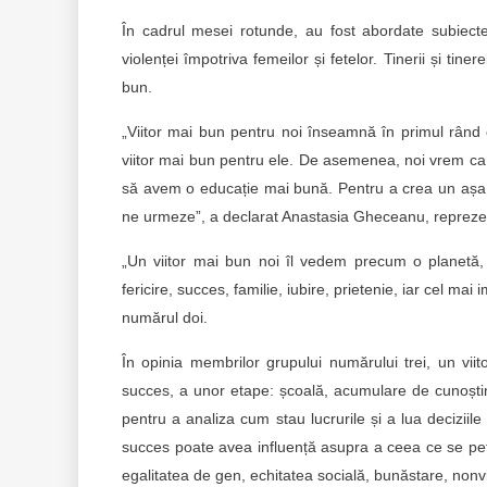
În cadrul mesei rotunde, au fost abordate subiecte 
violenței împotriva femeilor și fetelor. Tinerii și tine
bun.
„Viitor mai bun pentru noi înseamnă în primul rând eg
viitor mai bun pentru ele. De asemenea, noi vrem ca v
să avem o educație mai bună. Pentru a crea un așa vi
ne urmeze”, a declarat Anastasia Gheceanu, reprezen
„Un viitor mai bun noi îl vedem precum o planetă, 
fericire, succes, familie, iubire, prietenie, iar cel m
numărul doi.
În opinia membrilor grupului numărului trei, un vi
succes, a unor etape: școală, acumulare de cunoștinț
pentru a analiza cum stau lucrurile și a lua deciziile
succes poate avea influență asupra a ceea ce se petr
egalitatea de gen, echitatea socială, bunăstare, nonvi