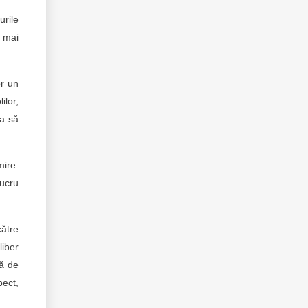
urile
l mai
or un
ilor,
na să
mire:
lucru
către
liber
nă de
pect,