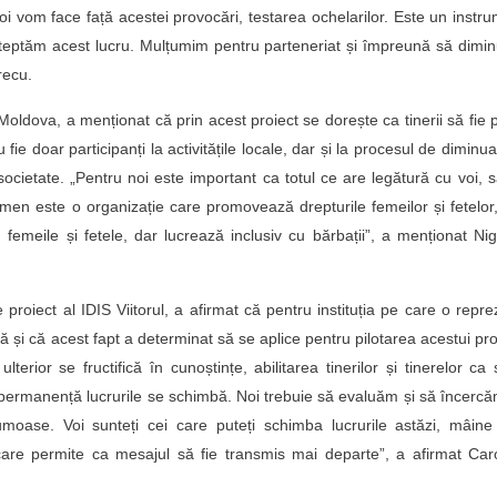
 vom face față acestei provocări, testarea ochelarilor. Este un instr
șteptăm acest lucru. Mulțumim pentru parteneriat și împreună să dim
recu.
dova, a menționat că prin acest proiect se dorește ca tinerii să fie 
fie doar participanți la activitățile locale, dar și la procesul de diminua
societate. „Pentru noi este important ca totul ce are legătură cu voi, s
en este o organizație care promovează drepturile femeilor și fetelor
eile și fetele, dar lucrează inclusiv cu bărbații”, a menționat Nig
oiect al IDIS Viitorul, a afirmat că pentru instituția pe care o repre
ă și că acest fapt a determinat să se aplice pentru pilotarea acestui pro
erior se fructifică în cunoștințe, abilitarea tinerilor și tinerelor ca 
 În permanență lucrurile se schimbă. Noi trebuie să evaluăm și să încerc
umoase. Voi sunteți cei care puteți schimba lucrurile astăzi, mâine
are permite ca mesajul să fie transmis mai departe”, a afirmat Caro