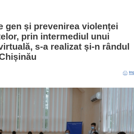
e gen și prevenirea violenței
telor, prin intermediul unui
irtuală, s-a realizat și-n rândul
n Chișinău
Im