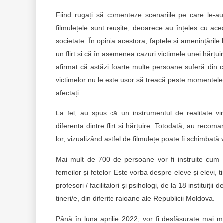
Fiind rugați să comenteze scenariile pe care le-au vi
filmulețele sunt reușite, deoarece au înțeles cu acea
societate. În opinia acestora, faptele și amenințările
un flirt și că în asemenea cazuri victimele unei hărțui
afirmat că astăzi foarte multe persoane suferă din 
victimelor nu le este ușor să treacă peste momentele î
afectați.
La fel, au spus că un instrumentul de realitate vir
diferența dintre flirt și hărțuire. Totodată, au reco
lor, vizualizând astfel de filmulețe poate fi schimbată 
Mai mult de 700 de persoane vor fi instruite cum s
femeilor și fetelor. Este vorba despre eleve și elevi, t
profesori / facilitatori și psihologi, de la 18 institu
tineri/e, din diferite raioane ale Republicii Moldova.
Până în luna aprilie 2022, vor fi desfășurate mai mu