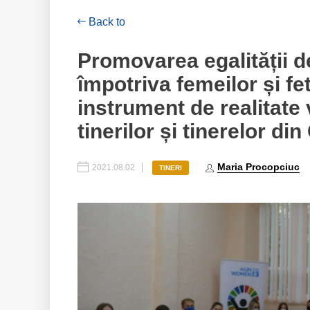
Back to
Promovarea egalității d
împotriva femeilor și fe
instrument de realitate v
tinerilor și tinerelor di
Maria Procopciuc
2021.08.02
TINERI