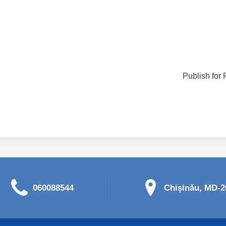
Publish for 
060088544
Chişinău, MD-20