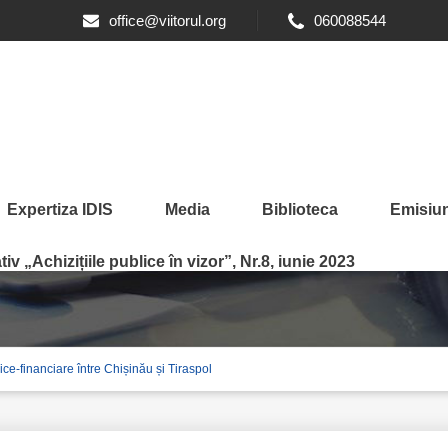
office@viitorul.org
060088544
Expertiza IDIS
Media
Biblioteca
Emisiun
 relațiilor economice-fina
iv „Achizițiile publice în vizor”, Nr.8, iunie 2023
e-financiare între Chișinău și Tiraspol