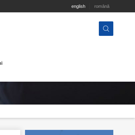
english
română
i
nciare între Chișinău