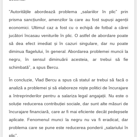
”Autoritățile abordează problema „salariilor în plic” prin
prisma sancțiunilor, amenzilor la care au fost supuși agenții
economici. Ultimul caz a fost cu o echipă de fotbal a cărei
jucători încasau veniturile în plic. O astfel de abordare poate
să dea efect imediat și în cazuri singulare, dar nu poate
diminua flagelului, în general. Abordarea problemei muncii la
negru, în sensul diminuării acesteia, ar trebui să fie
schimbată”, a spus Bercu.
În concluzie, Vlad Bercu a spus că statul ar trebui să facă o
analiză a problemei și să elaboreze niște politici de încurajare
a întreprinderilor pentru a salariza legal angajații. Nu este o
soluție reducerea contribuției sociale, dar sunt alte măsuri de
încurajare financiară, care ar fi mai eficiente decât pedepsele
aplicate. Fenomenul munci la negru nu va fi eradicat, dar
problema care se pune este reducerea ponderii „salariului în
plic”.