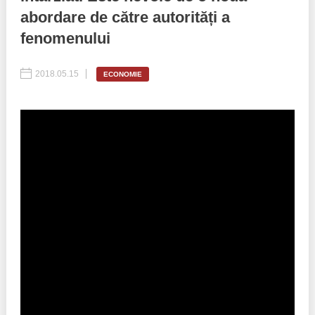
abordare de către autorități a
Politici regionale
Rapoarte
fenomenului
Bunele practici
Inițiative în derulare
2018.05.15
ECONOMIE
Laborator sociometric
Inițiative desfășurate
Transparența guvernării locale
Manual de proceduri
People Watch
Note & poziții​
Proces democratic
Organigrama IDIS
Agenda Națională de Business
Anunțuri
Puterea hibridă
Consiliul consulativ internațional IDIS
15 minute de realism economic