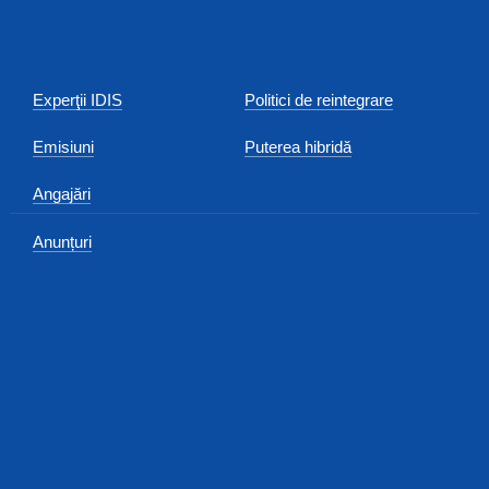
Experţii IDIS
Politici de reintegrare
Emisiuni
Puterea hibridă
Angajări
Anunțuri