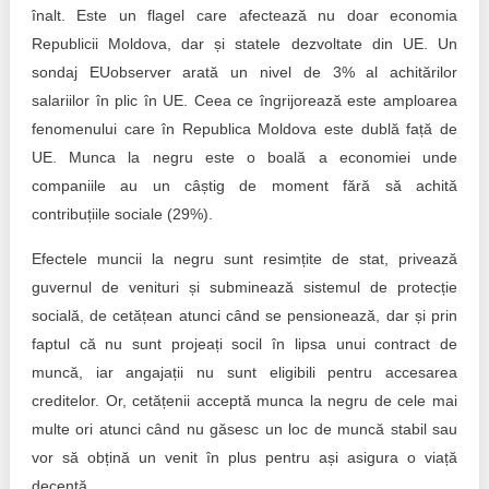
înalt. Este un flagel care afectează nu doar economia
Republicii Moldova, dar și statele dezvoltate din UE. Un
sondaj EUobserver arată un nivel de 3% al achitărilor
salariilor în plic în UE. Ceea ce îngrijorează este amploarea
fenomenului care în Republica Moldova este dublă față de
UE. Munca la negru este o boală a economiei unde
companiile au un câștig de moment fără să achită
contribuțiile sociale (29%).
Efectele muncii la negru sunt resimțite de stat, privează
guvernul de venituri și subminează sistemul de protecție
socială, de cetățean atunci când se pensionează, dar și prin
faptul că nu sunt projeați socil în lipsa unui contract de
muncă, iar angajații nu sunt eligibili pentru accesarea
creditelor. Or, cetățenii acceptă munca la negru de cele mai
multe ori atunci când nu găsesc un loc de muncă stabil sau
vor să obțină un venit în plus pentru ași asigura o viață
decentă.