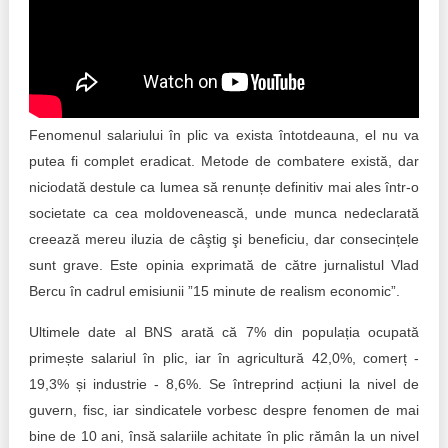
Trend Hunter
Buletin EU-STRAT
Aplică la BUNELE PRACTICI
Fenomenul salariului în plic va exista întotdeauna, el nu va
Transparența întreprinderilor de stat
putea fi complet eradicat. Metode de combatere există, dar
Cele mai bune și cele mai proaste politici locale din
niciodată destule ca lumea să renunțe definitiv mai ales într-o
Moldova
societate ca cea moldovenească, unde munca nedeclarată
creează mereu iluzia de câştig şi beneficiu, dar consecințele
Democrația, independența și transparența instituțiilor
sunt grave. Este opinia exprimată de către jurnalistul Vlad
publice-cheie din Moldova
Bercu în cadrul emisiunii ”15 minute de realism economic”.
Achiziții publice
Ultimele date al BNS arată că 7% din populația ocupată
primește salariul în plic, iar în agricultură 42,0%, comerț -
Achizițiile publice în vizorul societății civile
19,3% și industrie - 8,6%. Se întreprind acțiuni la nivel de
guvern, fisc, iar sindicatele vorbesc despre fenomen de mai
bine de 10 ani, însă salariile achitate în plic rămân la un nivel