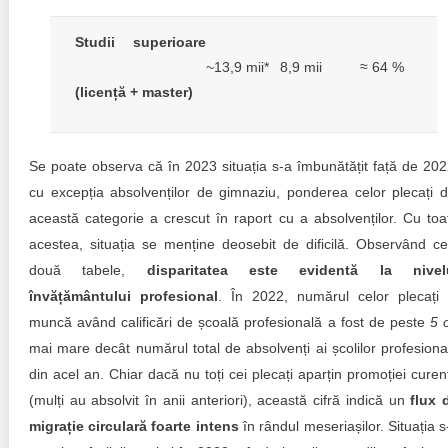
Studii superioare
~13,9 mii*
8,9 mii
≈ 64 %
(licență + master)
Se poate observa că în 2023 situația s-a îmbunătățit față de 202
cu excepția absolvenților de gimnaziu, ponderea celor plecați d
această categorie a crescut în raport cu a absolvenților. Cu toa
acestea, situația se menține deosebit de dificilă. Observând ce
două tabele,
disparitatea este evidentă la nivel
învățământului profesional
. În 2022, numărul celor plecați 
muncă având calificări de școală profesională a fost de peste
5 o
mai mare decât numărul total de absolvenți ai școlilor profesiona
din acel an. Chiar dacă nu toți cei plecați aparțin promoției curen
(mulți au absolvit în anii anteriori), această cifră indică un
flux 
migrație circulară foarte intens
în rândul meseriașilor. Situația s