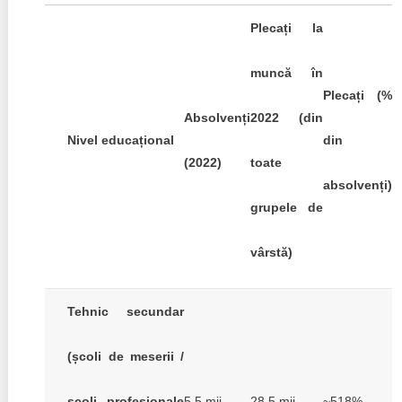
Plecați la
muncă în
Plecați (%
Absolvenți
2022 (din
Nivel educațional
din
(2022)
toate
absolvenți)
grupele de
vârstă)
Tehnic secundar
(școli de meserii /
școli profesionale
5,5 mii
28,5 mii
~518%