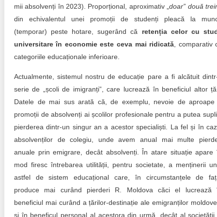
mii absolvenți în 2023). Proporțional, aproximativ „
doar” două trei
din echivalentul unei promoții de studenți pleacă la mun
(temporar) peste hotare, sugerând că
retenția celor cu stud
universitare în economie este ceva mai ridicată
, comparativ 
categoriile educaționale inferioare.
Actualmente, sistemul nostru de educație pare a fi alcătuit dintr
serie de „școli de imigranți”, care lucrează în beneficiul altor țăr
Datele de mai sus arată că, de exemplu, nevoie de aproape
promoții de absolvenți ai școlilor profesionale pentru a putea supli
pierderea dintr-un singur an a acestor specialiști. La fel și în caz
absolvenților de colegiu, unde avem anual mai multe pierde
anuale prin emigrare, decât absolvenți. În atare situație apare 
mod firesc întrebarea utilității, pentru societate, a menținerii un
astfel de sistem educațional care, în circumstanțele de faț
produce mai curând pierderi R. Moldova căci el lucrează 
beneficiul mai curând a țărilor-destinație ale emigranților moldove
și în beneficul personal al acestora din urmă, decât al societății 