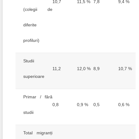
10,7
11,5 %
7,8
9,4 %
(colegii de
diferite
profiluri)
Studii
11,2
12,0 %
8,9
10,7 %
superioare
Primar / fără
0,8
0,9 %
0,5
0,6 %
studii
Total migranți