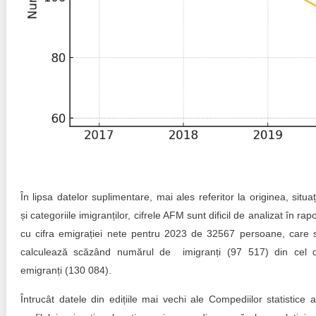
În lipsa datelor suplimentare, mai ales referitor la originea, situaț
și categoriile imigranților, cifrele AFM sunt dificil de analizat în rapo
cu cifra emigrației nete pentru 2023 de 32567 persoane, care 
calculează scăzând numărul de imigranți (97 517) din cel 
emigranți (130 084).
Întrucât datele din edițiile mai vechi ale Compediilor statistice a