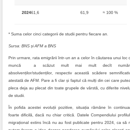
2024
61,6
61,9
≈ 100 %
* Suma celor cinci categorii de studii pentru fiecare an.
Sursa: BNS și AFM a BNS
Prin urmare, rata emigrării într-un an a celor în căutarea unui loc 
muncă a scăzut mult mai mult decît număr
absolvenților/studenților, respectiv această scădere semnificati
atestată de AFM. Pare a fi clar și faptul că mulți din cei care pute
pleca deja au plecat din toate grupele de vârstă, cu diferite nivelu
de studii.
În pofida acestei evoluții pozitive, situația rămâne în continua
foarte dificilă, dacă nu chiar critică. Datele Compendiului profilul
migrațional extins încă nu au fost publicate pentru 2024, ca să 