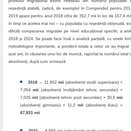
profilului migrațional extins reieșeau din numărul populației 
reședință stabilă, (adică, de exemplul în Compendiul pentru 201
2019 apare pentru anul 2018 cifra de 352,7 mii în loc de 157,4 mii
în timp ce acelea mai noi – cu populația cu reședință obișnuită, es
dificilă compararea migrației pe nivel educațional specific a anil
2018 și 2024. Se poate face însă o analiză parțială, cu unele limi
metodologice importante, a ponderii totale a celor ce au migrat 
acei ani, în căutarea unui loc de muncă, raportat la numărul total 
absolvenți, după cum urmează:
2018
→ 11,952
mii
(absolvenți studii superioare) +
7,054
mii
(absolvenți învățământ tehnic secundar) +
7,025
mii
(absolvenți tehnic post secundar) + 30,6
mii
(absolvenți gimnaziu) + 11,2
mii
(absolvenți liceu) =
67,831 mii
2024
→ 8,883 mii (absolvenți studii superioare) +