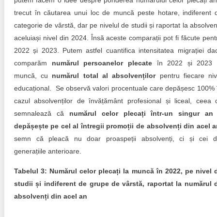
putem facem o idee despre ponderea numărului celor plecați an
trecut în căutarea unui loc de muncă peste hotare, indiferent 
categorie de vârstă, dar pe nivelul de studii și raportat la absolvenț
aceluiași nivel din 2024. Însă aceste comparații pot fi făcute pent
2022 și 2023. Putem astfel cuantifica intensitatea migrației da
comparăm
numărul persoanelor plecate
în 2022 și 2023 
muncă, cu
numărul total al absolvenților
pentru fiecare niv
educațional. Se observă valori procentuale care depășesc 100% 
cazul absolvenților de învățământ profesional și liceal, ceea 
semnalează că
numărul celor plecați într-un singur an 
depășește pe cel al întregii promoții de absolvenți din acel 
semn că pleacă nu doar proaspeții absolvenți, ci și cei d
generațiile anterioare.
Tabelul 3: Numărul celor plecați la muncă în 2022, pe nivel 
studii și indiferent de grupe de vârstă, raportat la numărul 
absolvenți din acel an