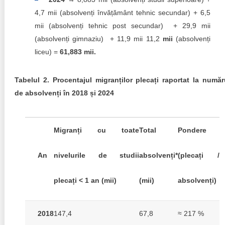
4,7 mii (absolvenți învățământ tehnic secundar) + 6,5
mii (absolvenți tehnic post secundar) + 29,9 mii
(absolvenți gimnaziu) + 11,9 mii 11,2
mii
(absolvenți
liceu) =
61,883 mii.
Tabelul 2. Procentajul migranților plecați raportat la număr
de absolvenți în 2018 și 2024
Migranți cu toate
Total
Pondere
An
nivelurile de studii
absolvenți*
(plecați /
plecați < 1 an (mii)
(mii)
absolvenți)
2018
147,4
67,8
≈ 217 %