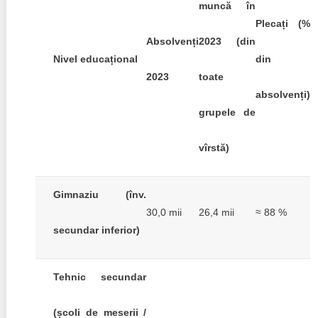
muncă în
Plecați (%
Absolvenți
2023 (din
Nivel educațional
din
2023
toate
absolvenți)
grupele de
vîrstă)
Gimnaziu (înv.
30,0 mii
26,4 mii
≈ 88 %
secundar inferior)
Tehnic secundar
(școli de meserii /