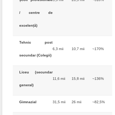
/ centre de
excelență)
Tehnic post
6,3 mii
10,7 mii
~170%
secundar (Colegii)
Liceu (secundar
11,6 mii
15,8 mii
~136%
general)
Gimnazial
31,5 mii
26 mii
~82,5%