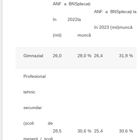
ANF a BNS
plecați
ANF a BNS
plecați la
în 2022
la
în 2023 (mii)
muncă
(mii)
muncă
Gimnazial
26,0
28,0 %
26,4
31,8 %
Profesional
tehnic
secundar
(școli de
28,5
30,6 %
25,4
30,6 %
meserii / școli