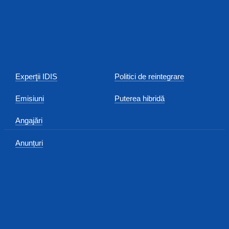
Experţii IDIS
Politici de reintegrare
Emisiuni
Puterea hibridă
Angajări
Anunțuri