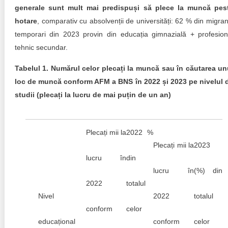
generale sunt mult mai predispuși să plece la muncă pes
hotare
, comparativ cu absolvenții de universități: 62 % din migranț
temporari din 2023 provin din educația gimnazială + profesion
tehnic secundar.
Tabelul 1. Numărul celor plecați la muncă sau în căutarea un
loc de muncă conform AFM a BNS în 2022 și 2023 pe nivelul 
studii (plecați la lucru de mai puțin de un an)
Plecați mii la
2022 %
Plecați mii la
2023
lucru în
din
lucru în
(%) din
2022
totalul
Nivel
2022
totalul
conform
celor
educațional
conform
celor