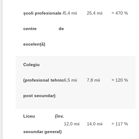
școli profesionale /
5,4 mii
25,4 mii
≈ 470 %
centre de
excelență)
Colegiu
(profesional tehnic
6,5 mii
7,8 mii
≈ 120 %
post secundar)
Liceu (înv.
12,0 mii
14,0 mii
≈ 117 %
secundar general)