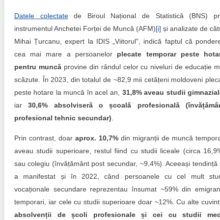
Trend Hunter
Datele colectate
de Biroul Național de Statistică (BNS) pr
Buletin EU-STRAT
instrumentul Anchetei Forței de Muncă (AFM)
[i]
și analizate de căt
Mihai Țurcanu, expert la IDIS „Viitorul”, indică faptul că ponder
Aplică la BUNELE PRACTICI
cea mai mare a persoanelor
plecate temporar peste hota
pentru muncă
provine din rândul celor cu niveluri de educație m
Transparența întreprinderilor de stat
scăzute. În 2023, din totalul de ~82,9 mii cetățeni moldoveni pleca
Cele mai bune și cele mai proaste politici locale din
peste hotare la muncă în acel an,
31,8% aveau studii gimnazial
Moldova
iar
30,6% absolviseră o școală profesională (învățămâ
profesional tehnic secundar)
.
Democrația, independența și transparența instituțiilor
publice-cheie din Moldova
Prin contrast, doar
aprox. 10,7%
din migranții de muncă tempora
aveau studii superioare, restul fiind cu studii liceale (circa 16,9
Achiziții publice
sau colegiu (învățământ post secundar, ~9,4%). Aceeași tendință 
a manifestat și în 2022, când persoanele cu cel mult stud
Achizițiile publice în vizorul societății civile
vocaționale secundare reprezentau însumat ~59% din emigranț
temporari, iar cele cu studii superioare doar ~12%. Cu alte cuvint
absolvenții de școli profesionale și cei cu studii med