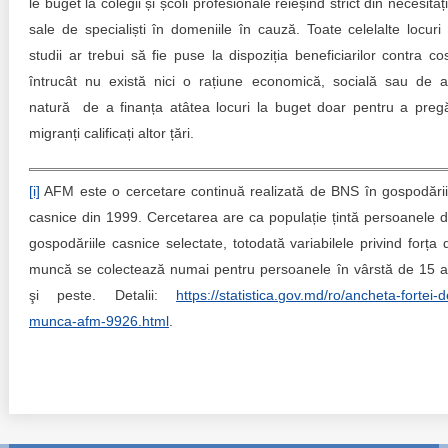
le buget la colegii și școli profesionale reieșind strict din necesități
sale de specialiști în domeniile în cauză. Toate celelalte locuri 
studii ar trebui să fie puse la dispoziția beneficiarilor contra cos
întrucât nu există nici o rațiune economică, socială sau de a
natură de a finanța atâtea locuri la buget doar pentru a pregă
migranți calificați altor țări.
[i]
AFM este o cercetare continuă realizată de BNS în gospodării
casnice din 1999. Cercetarea are ca populație țintă persoanele d
gospodăriile casnice selectate, totodată variabilele privind forța 
muncă se colectează numai pentru persoanele în vârstă de 15 a
şi peste. Detalii:
https://statistica.gov.md/ro/ancheta-fortei-d
munca-afm-9926.html
.