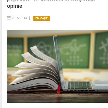
opinie
Politici regionale
Rapoarte
2025.07.14
EDUCAȚIE
Bunele practici
Inițiative în derulare
Laborator sociometric
Inițiative desfășurate
Transparența guvernării locale
Manual de proceduri
People Watch
Note & poziții​
Proces democratic
Organigrama IDIS
Agenda Națională de Business
Anunțuri
Puterea hibridă
Consiliul consulativ internațional IDIS
15 minute de realism economic