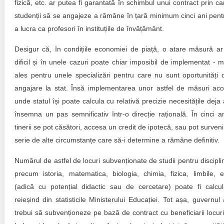
fizică, etc. ar putea fi garantată în schimbul unui contract prin ca
studenții să se angajeze a rămâne în țară minimum cinci ani pent
a lucra ca profesori în instituțiile de învățământ.
Desigur că, în condițiile economiei de piață, o atare măsură ar 
dificil și în unele cazuri poate chiar imposibil de implementat - m
ales pentru unele specializări pentru care nu sunt oportunități 
angajare la stat. Însă implementarea unor astfel de măsuri aco
unde statul își poate calcula cu relativă precizie necesitățile deja 
însemna un pas semnificativ într-o direcție rațională. În cinci an
tinerii se pot căsători, accesa un credit de ipotecă, sau pot surveni
serie de alte circumstanțe care să-i determine a rămâne definitiv.
Numărul de astfel de locuri subvenționate de studii pentru discipli
precum istoria, matematica, biologia, chimia, fizica, limbile, e
(adică cu potențial didactic sau de cercetare) poate fi calcul
reieșind din statisticile Ministerului Educației. Tot așa, guvernul 
trebui să subvenționeze pe bază de contract cu beneficiarii locuri