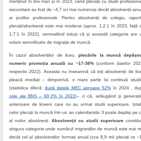
menținut în linii mari și în 2023, când plecații cu studii profesiona
secundare au fost de ~4,7 ori mai numeroși decât absolvenții anua
ai școlilor profesionale. Pentru absolvenții de colegiu, raport
plecați/absolvenți este mai moderat (aprox. 1,2:1 în 2023, față 
1,7:1 în 2022), semnalând totuși că și această categorie are 
volum semnificativ de migrație de muncă.
În cazul absolvenților de liceu,
plecările la muncă depășe
numeric promoția anuală cu ~17-36%
(conform datelor 202
respectiv 2022). Aceasta nu înseamnă că toți absolvenții de lic
pleacă imediat – dimpotrivă, o mare parte își continuă studii
(statistica diferă:
după datele MEC aproape 52%
în 2024 , du
cele ale BNS – 69,2% în 2022
)– ci că, adăugând și generații
anterioare de liceeni care nu au urmat studii superioare, total
celor plecați la muncă într-un an calendaristic îl poate depăși pe c
al noilor absolvenți.
Absolvenții cu studii superioare
constitu
singura categorie unde numărul migranților de muncă este mai m
decât cel al absolvenților formați anual (cca 8,9 mii plecați vs ~