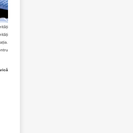
ități
ități
ația.
entru
ivică