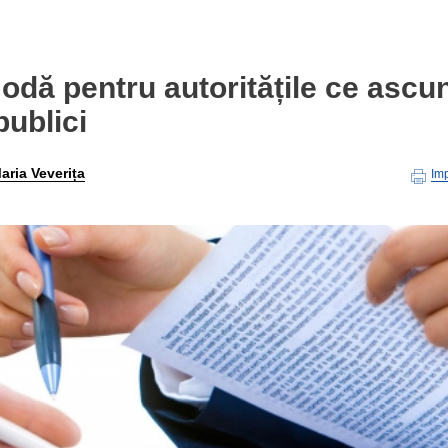
modă pentru autoritățile ce ascu
publici
aria Veverița
Im