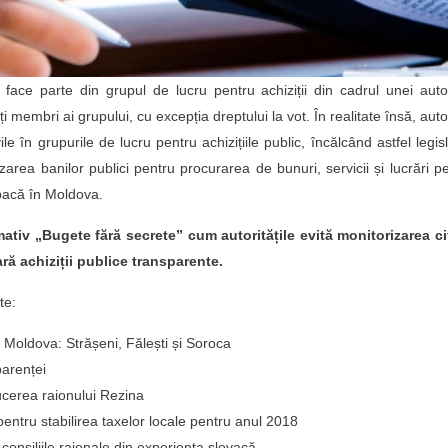
t face parte din grupul de lucru pentru achiziții din cadrul unei autor
ți membri ai grupului, cu excepția dreptului la vot. În realitate însă, autor
ile în grupurile de lucru pentru achizițiile public, încălcând astfel legisl
area banilor publici pentru procurarea de bunuri, servicii și lucrări p
 opacă în Moldova.
mativ „Bugete fără secrete” cum autoritățile evită monitorizarea c
ară achiziții publice transparente.
te:
ldova: Strășeni, Fălești și Soroca
parenței
ucerea raionului Rezina
pentru stabilirea taxelor locale pentru anul 2018
 consiliile raionale din experiența slovacă