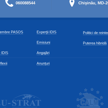
060088544
Chişinău, MD-20
 membre PASOS
Experţii IDIS
Politici de reint
Emisiuni
Puterea hibridă
 IDIS
Angajări
flexii
Anunțuri