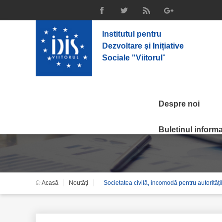
Institutul pentru
Dezvoltare şi Inițiative
Sociale "Viitorul
"
Despre noi
Noutăţi
Buletinul informat
Acasă
Noutăţi
Societatea civilă, incomodă pentru autorități