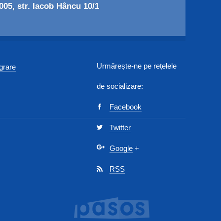
05, str. Iacob Hâncu 10/1
Urmărește-ne pe rețelele
egrare
de socializare:
Facebook
Twitter
Google
+
RSS