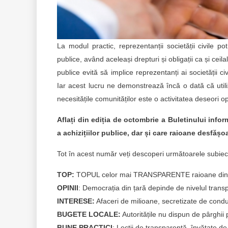
La modul practic, reprezentanții societății civile po
publice, având aceleași drepturi și obligații ca și ceilal
publice evită să implice reprezentanți ai societății civ
Iar acest lucru ne demonstrează încă o dată că utiliz
necesitățile comunităților este o activitatea deseori
Aflați din ediția de octombrie a Buletinului infor
a achizițiilor publice, dar și care raioane desfășo
Tot în acest număr veți descoperi următoarele subiec
TOP:
TOPUL celor mai TRANSPARENTE raioane din Mo
OPINII
: Democrația din țară depinde de nivelul trans
INTERESE:
Afaceri de milioane, secretizate de cond
BUGETE LOCALE:
Autoritățile nu dispun de pârghii 
BUNE PRACTICI
: Lecții de transparență, învățate de