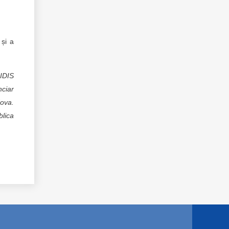
 și a
 IDIS
nciar
dova.
blica