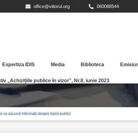
office@viitorul.org
060088544
Expertiza IDIS
Media
Biblioteca
Emisiun
iv „Achizițiile publice în vizor”, Nr.8, iunie 2023
le ce ascund informații despre banii publici