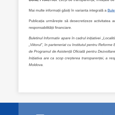
Mai multe informații găsiți în varianta integrală a
Bule
Publicația urmărește să desecretizeze activitatea a
responsabilității financiare.
Buletinul Informativ apare în cadrul inițiativei „Local
„Viitorul”, în parteneriat cu Institutul pentru Reforme
de Programul de Asistență Oficială pentru Dezvoltar
Inițiativa are ca scop creșterea transparenței, a respo
Moldova.