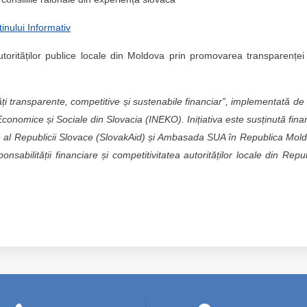
tinului Informativ
utorităților publice locale din Moldova prin promovarea transparenței
ități transparente, competitive și sustenabile financiar”, implementată de
 Economice și Sociale din Slovacia (INEKO). Inițiativa este susținută fina
e al Republicii Slovace (SlovakAid) și Ambasada SUA în Republica Mol
nsabilității financiare și competitivitatea autorităților locale din Repu