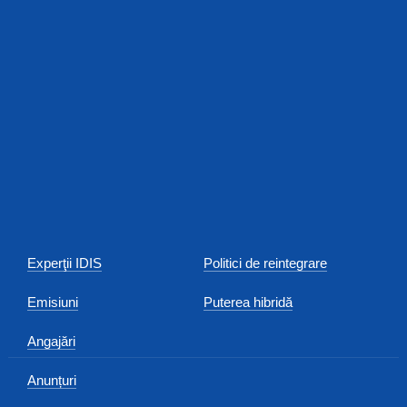
Experţii IDIS
Politici de reintegrare
Emisiuni
Puterea hibridă
Angajări
Anunțuri