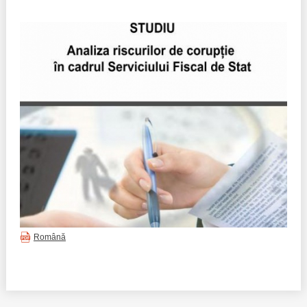
Politici regionale
Rapoarte
Bunele practici
Inițiative în derulare
Laborator sociometric
Inițiative desfășurate
Transparența guvernării locale
Manual de proceduri
People Watch
Note & poziții​
Proces democratic
Organigrama IDIS
Agenda Națională de Business
Anunțuri
Română
Puterea hibridă
Consiliul consulativ internațional IDIS
15 minute de realism economic