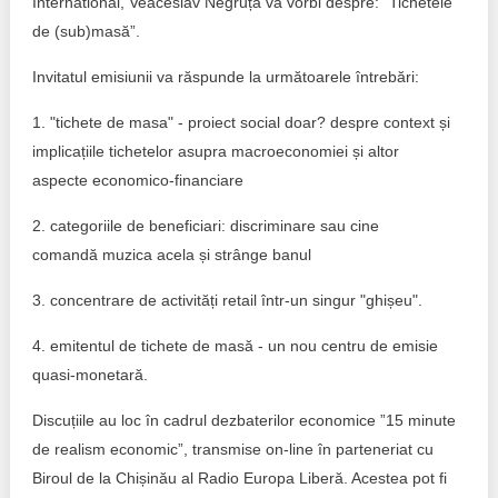
International, Veaceslav Negruța va vorbi despre: ”Tichetele
de (sub)masă”.
Politici regionale
Rapoarte
Invitatul emisiunii va răspunde la următoarele întrebări:
Bunele practici
Inițiative în derulare
1. "tichete de masa" - proiect social doar? despre context și
Laborator sociometric
Inițiative desfășurate
implicațiile tichetelor asupra macroeconomiei și altor
aspecte economico-financiare
Transparența guvernării locale
Manual de proceduri
2. categoriile de beneficiari: discriminare sau cine
People Watch
Note & poziții​
comandă muzica acela și strânge banul
Proces democratic
3. concentrare de activități retail într-un singur "ghișeu".
Organigrama IDIS
4. emitentul de tichete de masă - un nou centru de emisie
Agenda Națională de Business
Anunțuri
quasi-monetară.
Puterea hibridă
Consiliul consulativ internațional IDIS
Discuțiile au loc în cadrul dezbaterilor economice ”15 minute
15 minute de realism economic
de realism economic”, transmise on-line în parteneriat cu
Biroul de la Chișinău al Radio Europa Liberă. Acestea pot fi