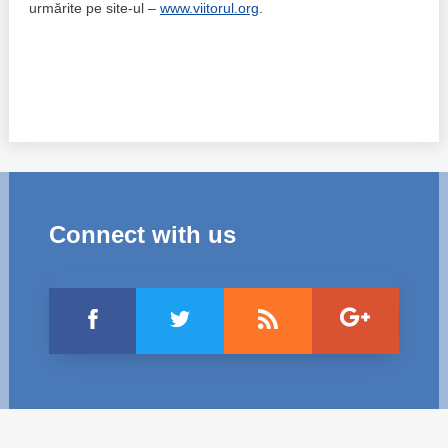
Trend Hunter
urmărite pe site-ul –
www.viitorul.org
.
Buletin EU-STRAT
Aplică la BUNELE PRACTICI
Transparența întreprinderilor de stat
Cele mai bune și cele mai proaste politici locale din
Moldova
Connect with us
Democrația, independența și transparența instituțiilor
publice-cheie din Moldova
Achiziții publice
Achizițiile publice în vizorul societății civile