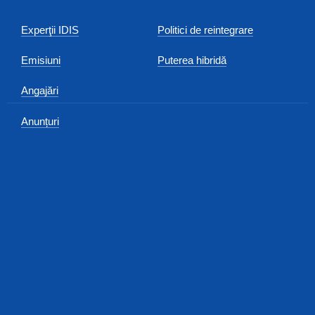
Experţii IDIS
Politici de reintegrare
Emisiuni
Puterea hibridă
Angajări
Anunțuri