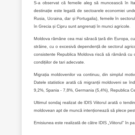
S-a observat că femeile aleg să muncească în Itali
destinație este legată de sectoarele economiei unde s
Rusia, Ucraina, dar și Portugalia), femeile în sectorul
în Grecia și Cipru sunt angrenați în munci agricole.
Moldova rămâne cea mai săracă țară din Europa, cu ce
străine, cu o excesivă dependență de sectorul agricol ș
consistente Republica Moldova riscă să rămână cu o p
condițiilor de tari adecvate.
Migrația moldovenilor va continuu, din simplul motiv 
Datele statistice arată că migranții moldoveni se î
9,2%, Spania - 7,8%, Germania (5,4%), Republica Ce
Ultimul sondaj realizat de IDIS Viitorul arată o tendin
moldovean apt de muncă intenționează să plece pest
Emisiunea este realizată de către IDIS „Viitorul” în p