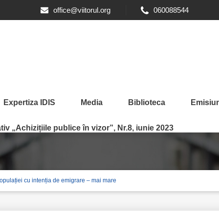
office@viitorul.org
060088544
Expertiza IDIS
Media
Biblioteca
Emisiun
iv „Achizițiile publice în vizor”, Nr.8, iunie 2023
populației cu intenția de emigrare – mai mare