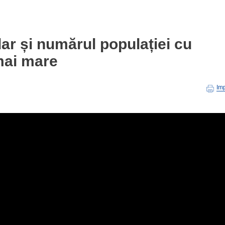
dar și numărul populației cu
mai mare
Im