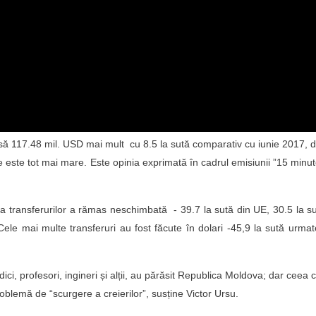
să 117.48 mil. USD mai mult cu 8.5 la sută comparativ cu iunie 2017, d
este tot mai mare. Este opinia exprimată în cadrul emisiunii ”15 minu
a transferurilor a rămas neschimbată - 39.7 la sută din UE, 30.5 la s
Cele mai multe transferuri au fost făcute în dolari -45,9 la sută urma
edici, profesori, ingineri și alții, au părăsit Republica Moldova; dar ceea 
oblemă de “scurgere a creierilor”, susține Victor Ursu.