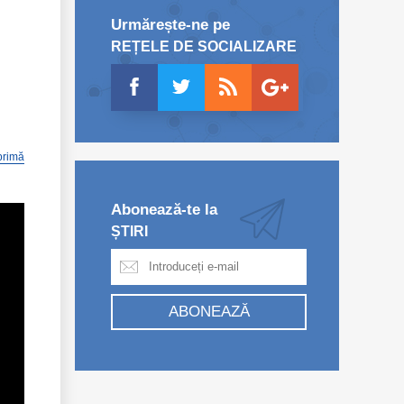
Urmărește-ne pe
REȚELE DE SOCIALIZARE
primă
Abonează-te la
ȘTIRI
ABONEAZĂ