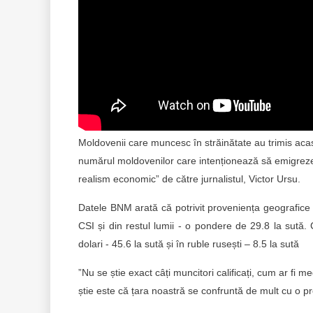
Moldovenii care muncesc în străinătate au trimis aca
numărul moldovenilor care intenționează să emigreze 
realism economic” de către jurnalistul, Victor Ursu.
Datele BNM arată că potrivit proveniența geografice 
CSI și din restul lumii - o pondere de 29.8 la sută. 
dolari - 45.6 la sută și în ruble rusești – 8.5 la sută
”Nu se știe exact câți muncitori calificați, cum ar fi m
știe este că țara noastră se confruntă de mult cu o pr