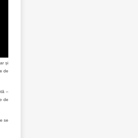
ar și
te de
ută –
te de
ce se