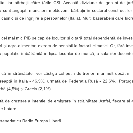
a, iar bărbații către țările CSI. Această diviziune de gen și de ța
unt angajați muncitorii moldoveni: bărbații în sectorul construcțiilor
 casnic și de îngrijire a persoanelor (Italia). Mulți basarabeni care luc
l mai mic PIB pe cap de locuitor și o țară total dependentă de investi
i agro-alimentar, extrem de sensibil la factorii climatici. Or, fără inves
opulație îmbătrânită în lipsa locurilor de muncă, a salariilor decente
că în străinătate vor câștiga cel puțin de trei ori mai mult decât în 
ndreaptă în Italia - 46,9%, urmată de Federația Rusă - 22,6%, Portuga
hă (4,5%) și Grecia (2,1%)
ță de creștere a intenției de emigrare în străinătate. Astfel, fiecare al 
e hotare.
arteneriat cu Radio Europa Liberă.