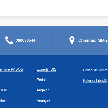
060088544
Chişinău, MD-20
 membre PASOS
Experţii IDIS
Politici de reint
Emisiuni
Puterea hibridă
 IDIS
Angajări
flexii
Anunțuri