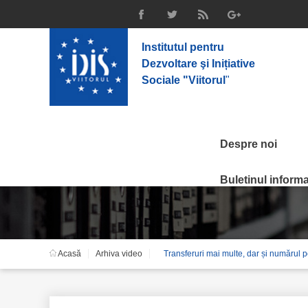
Institutul pentru
Dezvoltare şi Inițiative
Sociale "Viitorul
"
Despre noi
Arhiva video
Buletinul informat
Acasă
Arhiva video
Transferuri mai multe, dar și numărul 