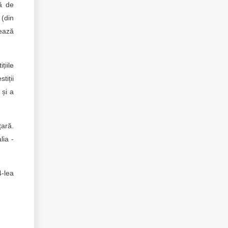
ră de
 (din
rează
țiile
tiții
 și a
țară.
lia -
4-lea