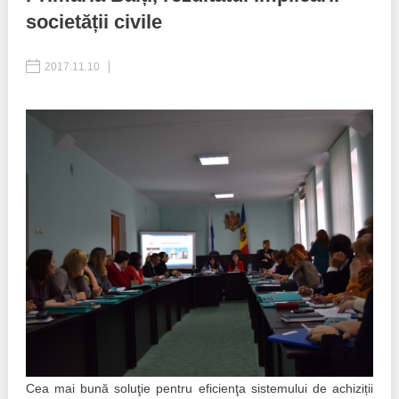
societății civile
Politici regionale
Rapoarte
2017.11.10
Bunele practici
Inițiative în derulare
Laborator sociometric
Inițiative desfășurate
Transparența guvernării locale
Manual de proceduri
People Watch
Note & poziții​
Proces democratic
Organigrama IDIS
Agenda Națională de Business
Anunțuri
Puterea hibridă
Consiliul consulativ internațional IDIS
15 minute de realism economic
Cea mai bună soluţie pentru eficienţa sistemului de achiziții