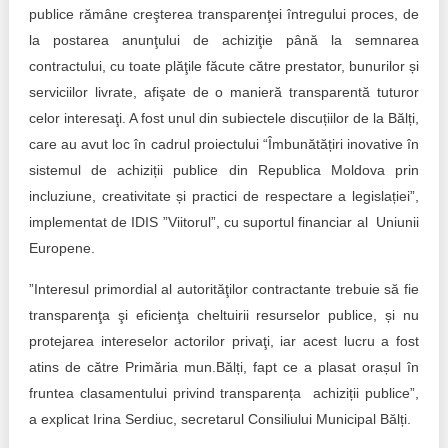
Trend Hunter
publice rămâne creşterea transparenţei întregului proces, de
la postarea anunţului de achiziţie până la semnarea
Buletin EU-STRAT
contractului, cu toate plăţile făcute către prestator, bunurilor și
serviciilor livrate, afişate de o manieră transparentă tuturor
Aplică la BUNELE PRACTICI
celor interesaţi. A fost unul din subiectele discuțiilor de la Bălți,
Transparența întreprinderilor de stat
care au avut loc în cadrul proiectului “Îmbunătățiri inovative în
sistemul de achiziții publice din Republica Moldova prin
Cele mai bune și cele mai proaste politici locale din
incluziune, creativitate și practici de respectare a legislației”,
Moldova
implementat de IDIS ”Viitorul”, cu suportul financiar al Uniunii
Europene.
Democrația, independența și transparența instituțiilor
publice-cheie din Moldova
”Interesul primordial al autorităţilor contractante trebuie să fie
Achiziții publice
transparenţa şi eficienţa cheltuirii resurselor publice, și nu
protejarea intereselor actorilor privaţi, iar acest lucru a fost
Achizițiile publice în vizorul societății civile
atins de către Primăria mun.Bălți, fapt ce a plasat orașul în
fruntea clasamentului privind transparența achiziții publice”,
a explicat Irina Serdiuc, secretarul Consiliului Municipal Bălți.