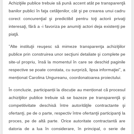
Achiziţiile publice trebuie să pună accent atât pe transparenţă
banilor publici în faţa cetăţenilor, cât şi pe crearea unui cadru
corect concurenţial şi predictibil pentru toţi actorii privaţi
interesaţi, fără a -i favoriza pe anumiţi actori deja existenţi pe
piaţă.
”Alte instituţii reuşesc să mimeze transparenţa achiziţiilor
publice prin construirea unor secţiuni detaliate şi complete pe
site-ul propriu, însă la momentul în care se deschid paginile
respective se poate constata, cu surpriză, lipsa informaţiei”, a
menționat Carolina Ungureanu, coordonatoarea proiectului.
În concluzie, participanții la discuție au menționat că procesul
achiziţiilor publice trebuie să se bazeze pe transparenţă şi
competitivitate deschisă între autorităţile contractante şi
ofertanţi, pe de o parte, respectiv între ofertanţii participanţi la
proces, pe de altă parte. Orice autoritate contractantă are
datoria de a lua în considerare, în principal, o serie de