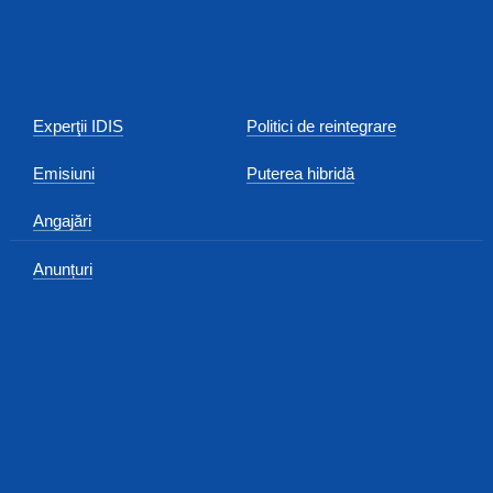
Experţii IDIS
Politici de reintegrare
Emisiuni
Puterea hibridă
Angajări
Anunțuri