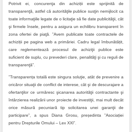
Potrivit ei, concurenţa din achiziții este sprijinită de
transparenţă, astfel că autorităţile publice susţin nemijlocit ca
toate informaţiile legate de o licitaţie să fie date publicităţii, cât
şi firmele însele, pentru a asigura un echilibru transparent în
zona ofertei de piaţă. ”Avem publicate toate contractele de
achiziții pe pagina web a primăriei. Cadru legal îmbunătățit,
care reglementează procesul de achiziţii publice este
suficient de suplu, cu prevederi clare, penalităţi şi cu reguli de
transparenţă”.
”Transparența totală este singura soluţie, atât de prevenire a
oricăror situaţii de conflict de interese, cât şi de descurajare a
ofertanţilor ce urmăresc şicanarea autorităţii contractante şi
întârzierea realizării unor proiecte de investiţii, mai mult decât
orice măsură pecuniară tip solicitarea unei garanţii de
participare”, a spus Diana Grosu, președinta ”Asociației
pentru Drepturile Omului – Lex XXI”.