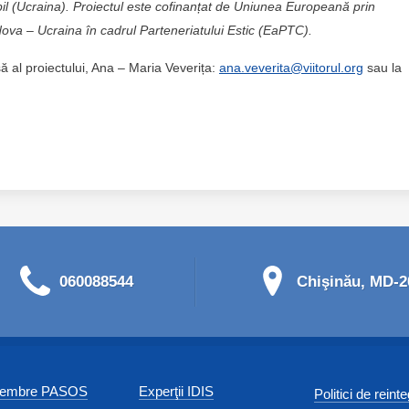
mpil (Ucraina). Proiectul este cofinanțat de Uniunea Europeană prin
va – Ucraina în cadrul Parteneriatului Estic (EaPTC).
să al proiectului, Ana – Maria Veverița:
ana.veverita@viitorul.org
sau la
060088544
Chişinău, MD-20
 membre PASOS
Experţii IDIS
Politici de reint