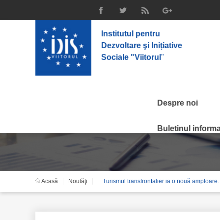
Institutul pentru
Dezvoltare şi Inițiative
Sociale "Viitorul
"
Despre noi
Noutăţi
Buletinul informat
Acasă
Noutăţi
Turismul transfrontalier ia o nouă amploare