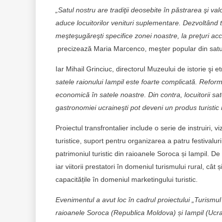
„
Satul nostru are tradiţii deosebite în păstrarea şi v
aduce locuitorilor venituri suplementare. Dezvoltând t
meşteşugăreşti specifice zonei noastre, la preţuri acc
precizează Maria Marcenco, meşter popular din sat
Iar Mihail Grinciuc, directorul Muzeului de istorie şi 
satele raionului Iampil este foarte complicată. Reform
economică în satele noastre. Din contra, locuitorii sate
gastronomiei ucraineşti pot deveni un produs turistic
Proiectul transfrontalier include o serie de instruiri, v
turistice, suport pentru organizarea a patru festivalur
patrimoniul turistic din raioanele Soroca și Iampil. De 
iar viitorii prestatori în domeniul turismului rural, cât 
capacitățile în domeniul marketingului turistic.
Evenimentul a avut loc în cadrul
proiectului „Turismul
raioanele Soroca (Republica Moldova) și Iampil (Ucra