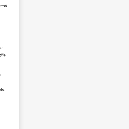
eşti
te
iile
i
ale,