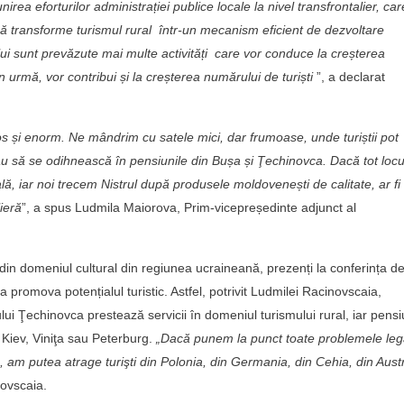
nirea eforturilor administrației publice locale la nivel transfrontalier, car
i să transforme turismul rural într-un mecanism eficient de dezvoltare
ului sunt prevăzute mai multe activități care vor conduce la creșterea
 din urmă, vor contribui și la creșterea numărului de turiști
”, a declarat
oros și enorm. Ne mândrim cu satele mici, dar frumoase, unde turiștii pot
au să se odihnească în pensiunile din Bușa și
Ţechinovca. Dacă tot locui
lă, iar noi trecem Nistrul după produsele moldovenești de calitate, ar fi
ieră
”, a spus Ludmila Maiorova, Prim-vicepreședinte adjunct al
ei din domeniul cultural din regiunea ucraineană, prezenți la conferința d
e a promova potențialul turistic. Astfel, potrivit Ludmilei Racinovscaia,
ului Ţechinovca prestează servicii în domeniul turismului rural, iar pensi
 Kiev, Viniţa sau Peterburg.
„Dacă punem la punct toate problemele leg
u, am putea atrage turişti din Polonia, din Germania, din Cehia, din Austr
ovscaia.