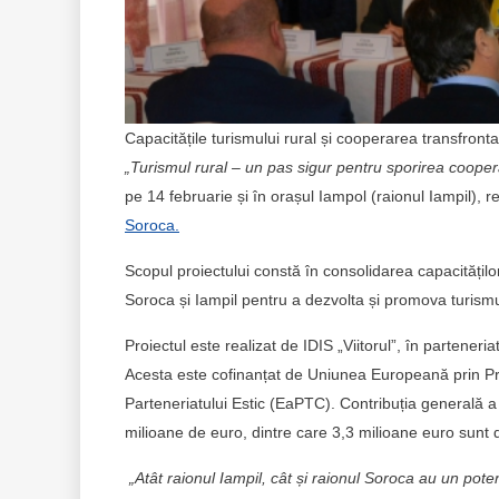
Capacitățile turismului rural și cooperarea transfront
„Turismul rural – un pas sigur pentru sporirea cooperă
pe 14 februarie și în orașul Iampol (raionul Iampil), 
Soroca.
Scopul proiectului constă în consolidarea capacităților p
Soroca și Iampil pentru a dezvolta și promova turismul
Proiectul este realizat de IDIS „Viitorul”, în parteneri
Acesta este cofinanțat de Uniunea Europeană prin Pr
Parteneriatului Estic (EaPTC). Contribuția generală
milioane de euro, dintre care 3,3 milioane euro sunt
„Atât raionul Iampil, cât și raionul Soroca au un poten