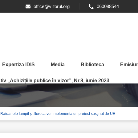
office@viitorul.org
060088544
Expertiza IDIS
Media
Biblioteca
Emisiun
iv „Achizițiile publice în vizor”, Nr.8, iunie 2023
. Raioanele Iampil și Soroca vor implementa un proiect susținut de UE