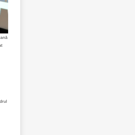
peană
at
drul