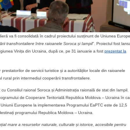
alieră va fi consolidată în cadrul proiectului susținunt de Uniunea Euro
rii transfrontaliere între raioanele Soroca și Iampil
”. Proiectul fost lans
regiunea Vinița din Ucraina, după ce, pe 31 ianuarie a fost
prezentat la
restatorilor de servicii turistice și a autorităților locale din raioanele
 rural prin intermediul cooperării transfrontaliere.
at cu Consiliul raional Soroca și Administrația raională de stat din Iampil.
ogramului de Cooperare Teritorială Republica Moldova – Ucraina în ca
 a Uniunii Europene la implementarea Programului EaPTC este de 12,5
 destinați programului Republica Moldova – Ucraina.
țial mare a resurselor naturale, culturale și istorice, accesibile pentru