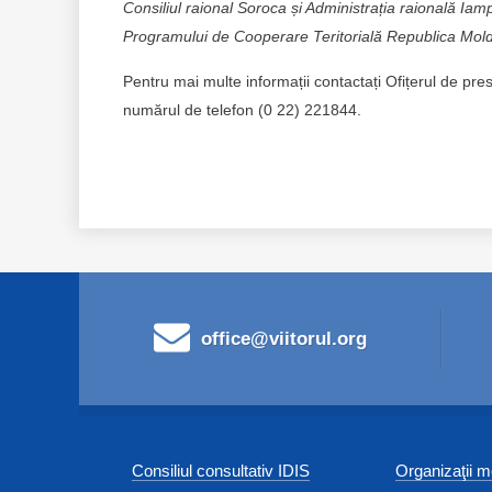
Consiliul raional Soroca și Administrația raională Ia
Programului de Cooperare Teritorială Republica Moldo
Pentru mai multe informații contactați Ofițerul de pre
numărul de telefon (0 22) 221844.
office@viitorul.org
Consiliul consultativ IDIS
Organizaţii