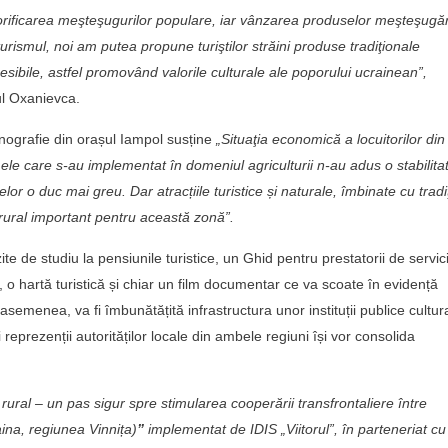
alorificarea meşteşugurilor populare, iar vânzarea produselor meşteşugăr
urismul, noi am putea propune turiştilor străini produse tradiţionale
esibile, astfel promovând valorile culturale ale poporului ucrainean”,
ul Oxanievca.
etnografie din orașul Iampol susține
„Situaţia economică a locuitorilor din
ele care s-au implementat în domeniul agriculturii n-au adus o stabilita
lor o duc mai greu. Dar atracțiile turistice și naturale, îmbinate cu tradiţ
 rural important pentru această zonă”.
izite de studiu la pensiunile turistice, un Ghid pentru prestatorii de servici
i, o hartă turistică și chiar un film documentar ce va scoate în evidență
asemenea, va fi îmbunătățită infrastructura unor instituții publice cultur
și reprezenții autorităților locale din ambele regiuni își vor consolida
 rural – un pas sigur spre stimularea cooperării transfrontaliere între
ina, regiunea Vinnița)
”
implementat de IDIS „Viitorul”, în parteneriat cu