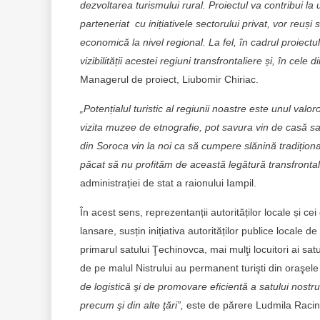
dezvoltarea turismului rural. Proiectul va contribui la u
parteneriat cu inițiativele sectorului privat, vor reuș
economică la nivel regional. La fel, în cadrul proiect
vizibilității acestei regiuni transfrontaliere și, în cele
Managerul de proiect, Liubomir Chiriac.
„Potențialul turistic al regiunii noastre este unul val
vizita muzee de etnografie, pot savura vin de casă s
din Soroca vin la noi ca să cumpere slănină tradiționa
păcat să nu profităm de această legătură transfrontal
administrației de stat a raionului Iampil.
În acest sens, reprezentanții autorităților locale și c
lansare, susțin inițiativa autorităților publice locale d
primarul satului Ţechinovca, mai mulţi locuitori ai sat
de pe malul Nistrului au permanent turişti din oraşele
de logistică şi de promovare eficientă a satului nostr
precum şi din alte ţări”,
este de părere
Ludmila Racin