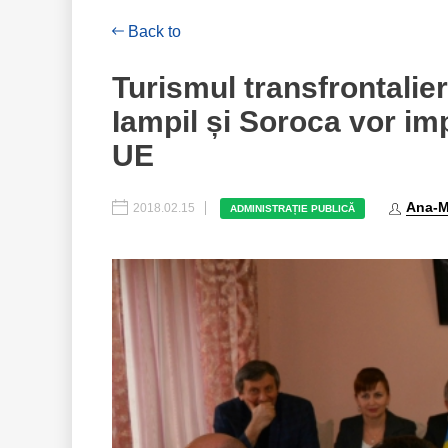
Back to
Turismul transfrontalie
Iampil și Soroca vor im
UE
Ana-M
2018.02.15
ADMINISTRAȚIE PUBLICĂ