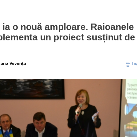
r ia o nouă amploare. Raioanele
plementa un proiect susținut de
aria Veverița
Im