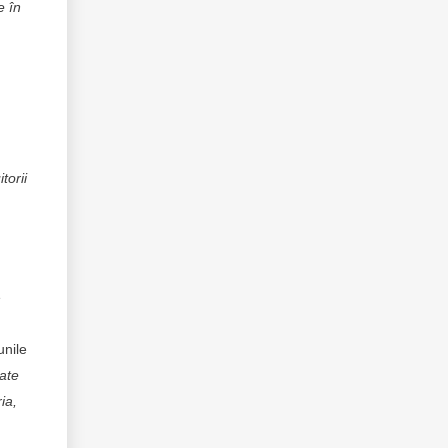
e în
torii
e
unile
ate
ia,