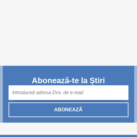
Trend Hunter
Buletin EU-STRAT
Aplică la BUNELE PRACTICI
Transparența întreprinderilor de stat
Cele mai bune și cele mai proaste politici locale din
Moldova
Democrația, independența și transparența instituțiilor
Abonează-te la Știri
publice-cheie din Moldova
Mail
Achiziții publice
ABONEAZĂ
Achizițiile publice în vizorul societății civile