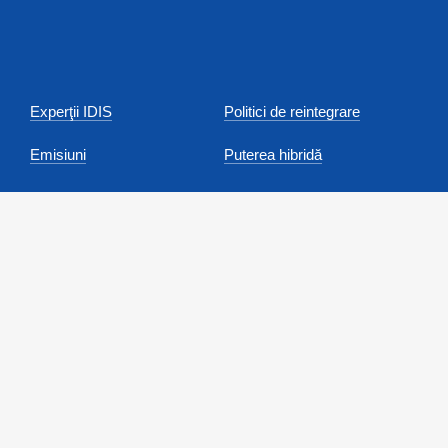
Experţii IDIS
Politici de reintegrare
Emisiuni
Puterea hibridă
Angajări
Anunțuri